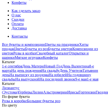
Конфеты
Как сделать заказ
О нас
Скидки
Оплата
Доставка
Контакты
Все букеты и композиции
Цветы на праздники
Хиты
продаж
Цветы
Букеты из роз
Букеты цветов
Композиции из
цветов
Розы в колбах
Свадебный каталог
Открытки и
шарики
Мягкие игрушки
Конфеты
Каталог
1-е сентября
День Матери
Новый Год
День Валентина
8-е
марта
На день рождения
На свадьбу
День Учителя
Татьянин
день
На выписку из роддома
На юбилей
На годовщину
свадьбы
На выпускной
На последний звонок
9-е мая
1-е мая
Каталог
Лизиантус
(Эустома)
Герберы
Лилии
Альстромерии
Ирисы
Гортензии
Гвозди
По форме букета
Розы в коробке
Большие букеты роз
По цвету