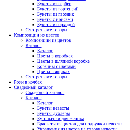
Букеты из гербер
Букеты из гортензий
Букеты из гвоздик
Букеты с ирисами
Букеты из орхидей
Смотреть все товары
Композиции из цветов
Композиции из цветов
Каталог
Каталог
Цветы в коробках
Цветы в шляпной коробке
Корзины с цветами
Цветы в ящиках
Смотреть все товары
Розы в колбах
Свадебный каталог
Свадебный каталог
Каталог
Каталог
Букеты невесты
Букеты-дублеры
Бутоньерки для жениха
Браслеты из цветов для подружки невесты
Украшения из цветов на голову невесты