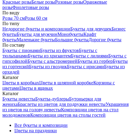
Красные розы
Белые розы
Розовые розы
Оранжевые
розы
Фиолетовые розы
По виду
Розы 70 см
Розы 60 см
По типу
Недорогие букеты и композиции
Букеты для девушек
Бизнес
букеты
Букеты для мужчин
Монобукеты
Крафт
букеты
Маленькие букеты
Большие букеты
Дорогие букеты
По составу
Букеты с пионами
Букеты из фруктов
Букеты с
тюльпанами
Букеты из хризантем
Букеты с лилиями
Букеты с
гипсофилой
Букеты с альстромерией
Букеты из гербер
Букеты
из гортензий
Букеты из гвоздик
Букеты с ирисами
Букеты из
орхидей
Каталог
Цветы в коробках
Цветы в шляпной коробке
Корзины с
цветами
Цветы в ящиках
Каталог
Букеты невесты
Букеты-дублеры
Бутоньерки для
жениха
Браслеты из цветов для подружки невесты
Украшения
из цветов на голову невесты
Композиции цветов на стол
молодоженов
Композиции цветов на столы гостей
Все букеты и композиции
Цветы на праздники