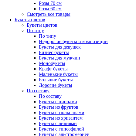
Розы 70 см
Розы 60 см
Смотреть все товары
Букеты цветов
Букеты цветов
По типу
По типу
Недорогие букеты и композиции
Букеты для девушек
Бизнес букеты
Букеты для мужчин
Монобукеты
Крафт букеты
Маленькие букеты
Большие букеты
Дорогие букеты
По составу
По составу
Букеты с пионами
Букеты из фруктов
Букеты с тюльпанами
Букеты из хризантем
Букеты с лилиями
Букеты с гипсофилой
Букеты с альстромерией