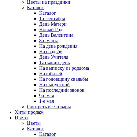
Цветы на праздники
Каталог
Каталог
1-е сентября
День Матери
Новый Год
День Валентина
8-е марта
На день рождения
На свадьбу
День Учителя
Татьянин день
На выписку из роддома
На юбилей
На годовщину свадьбы
На выпускной
На последний звонок
9-е мая
1-е мая
Смотреть все товары
Хиты продаж
Цветы
Цветы
Каталог
Каталог