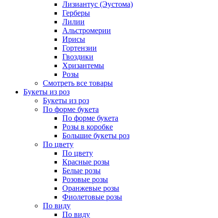
Лизиантус (Эустома)
Герберы
Лилии
Альстромерии
Ирисы
Гортензии
Гвоздики
Хризантемы
Розы
Смотреть все товары
Букеты из роз
Букеты из роз
По форме букета
По форме букета
Розы в коробке
Большие букеты роз
По цвету
По цвету
Красные розы
Белые розы
Розовые розы
Оранжевые розы
Фиолетовые розы
По виду
По виду