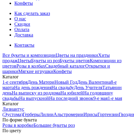
Конфеты
Как сделать заказ
О нас
Скидки
Оплата
Доставка
Контакты
Все букеты и композиции
Цветы на праздники
Хиты
продаж
Цветы
Букеты из роз
Букеты цветов
Композиции из
цветов
Розы в колбах
Свадебный каталог
Открытки и
шарики
Мягкие игрушки
Конфеты
Каталог
1-е сентября
День Матери
Новый Год
День Валентина
8-е
марта
На день рождения
На свадьбу
День Учителя
Татьянин
день
На выписку из роддома
На юбилей
На годовщину
свадьбы
На выпускной
На последний звонок
9-е мая
1-е мая
Каталог
Лизиантус
(Эустома)
Герберы
Лилии
Альстромерии
Ирисы
Гортензии
Гвозди
По форме букета
Розы в коробке
Большие букеты роз
По цвету