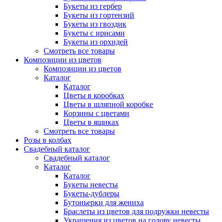
Букеты из гербер
Букеты из гортензий
Букеты из гвоздик
Букеты с ирисами
Букеты из орхидей
Смотреть все товары
Композиции из цветов
Композиции из цветов
Каталог
Каталог
Цветы в коробках
Цветы в шляпной коробке
Корзины с цветами
Цветы в ящиках
Смотреть все товары
Розы в колбах
Свадебный каталог
Свадебный каталог
Каталог
Каталог
Букеты невесты
Букеты-дублеры
Бутоньерки для жениха
Браслеты из цветов для подружки невесты
Украшения из цветов на голову невесты