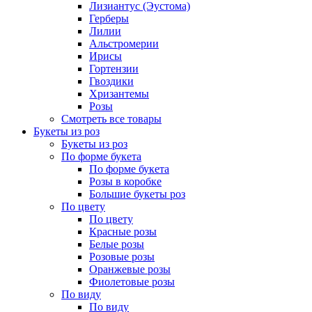
Лизиантус (Эустома)
Герберы
Лилии
Альстромерии
Ирисы
Гортензии
Гвоздики
Хризантемы
Розы
Смотреть все товары
Букеты из роз
Букеты из роз
По форме букета
По форме букета
Розы в коробке
Большие букеты роз
По цвету
По цвету
Красные розы
Белые розы
Розовые розы
Оранжевые розы
Фиолетовые розы
По виду
По виду