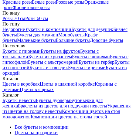
Красные розы
Белые розы
Розовые розы
Оранжевые
розы
Фиолетовые розы
По виду
Розы 70 см
Розы 60 см
По типу
Недорогие букеты и композиции
Букеты для девушек
Бизнес
букеты
Букеты для мужчин
Монобукеты
Крафт
букеты
Маленькие букеты
Большие букеты
Дорогие букеты
По составу
Букеты с пионами
Букеты из фруктов
Букеты с
тюльпанами
Букеты из хризантем
Букеты с лилиями
Букеты с
гипсофилой
Букеты с альстромерией
Букеты из гербер
Букеты
из гортензий
Букеты из гвоздик
Букеты с ирисами
Букеты из
орхидей
Каталог
Цветы в коробках
Цветы в шляпной коробке
Корзины с
цветами
Цветы в ящиках
Каталог
Букеты невесты
Букеты-дублеры
Бутоньерки для
жениха
Браслеты из цветов для подружки невесты
Украшения
из цветов на голову невесты
Композиции цветов на стол
молодоженов
Композиции цветов на столы гостей
Все букеты и композиции
Цветы на праздники