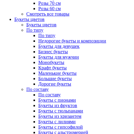
Розы 70 см
Розы 60 см
Смотреть все товары
Букеты цветов
Букеты цветов
По типу
По типу
Недорогие букеты и композиции
Букеты для девушек
Бизнес букеты
Букеты для мужчин
Монобукеты
Крафт букеты
Маленькие букеты
Большие букеты
Дорогие букеты
По составу
По составу
Букеты с пионами
Букеты из фруктов
Букеты с тюльпанами
Букеты из хризантем
Букеты с лилиями
Букеты с гипсофилой
Букеты с альстромерией