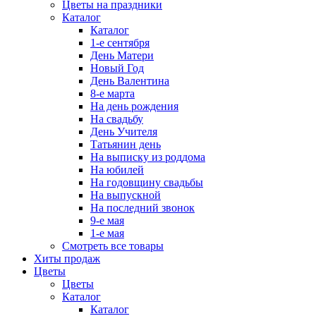
Цветы на праздники
Каталог
Каталог
1-е сентября
День Матери
Новый Год
День Валентина
8-е марта
На день рождения
На свадьбу
День Учителя
Татьянин день
На выписку из роддома
На юбилей
На годовщину свадьбы
На выпускной
На последний звонок
9-е мая
1-е мая
Смотреть все товары
Хиты продаж
Цветы
Цветы
Каталог
Каталог