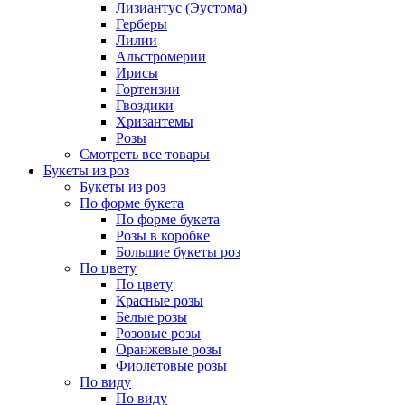
Лизиантус (Эустома)
Герберы
Лилии
Альстромерии
Ирисы
Гортензии
Гвоздики
Хризантемы
Розы
Смотреть все товары
Букеты из роз
Букеты из роз
По форме букета
По форме букета
Розы в коробке
Большие букеты роз
По цвету
По цвету
Красные розы
Белые розы
Розовые розы
Оранжевые розы
Фиолетовые розы
По виду
По виду