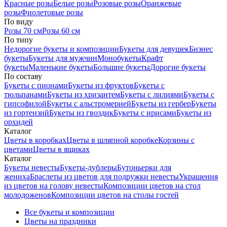
Красные розы
Белые розы
Розовые розы
Оранжевые
розы
Фиолетовые розы
По виду
Розы 70 см
Розы 60 см
По типу
Недорогие букеты и композиции
Букеты для девушек
Бизнес
букеты
Букеты для мужчин
Монобукеты
Крафт
букеты
Маленькие букеты
Большие букеты
Дорогие букеты
По составу
Букеты с пионами
Букеты из фруктов
Букеты с
тюльпанами
Букеты из хризантем
Букеты с лилиями
Букеты с
гипсофилой
Букеты с альстромерией
Букеты из гербер
Букеты
из гортензий
Букеты из гвоздик
Букеты с ирисами
Букеты из
орхидей
Каталог
Цветы в коробках
Цветы в шляпной коробке
Корзины с
цветами
Цветы в ящиках
Каталог
Букеты невесты
Букеты-дублеры
Бутоньерки для
жениха
Браслеты из цветов для подружки невесты
Украшения
из цветов на голову невесты
Композиции цветов на стол
молодоженов
Композиции цветов на столы гостей
Все букеты и композиции
Цветы на праздники