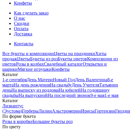
Конфеты
Как сделать заказ
О нас
Скидки
Оплата
Доставка
Контакты
Все букеты и композиции
Цветы на праздники
Хиты
продаж
Цветы
Букеты из роз
Букеты цветов
Композиции из
цветов
Розы в колбах
Свадебный каталог
Открытки и
шарики
Мягкие игрушки
Конфеты
Каталог
1-е сентября
День Матери
Новый Год
День Валентина
8-е
марта
На день рождения
На свадьбу
День Учителя
Татьянин
день
На выписку из роддома
На юбилей
На годовщину
свадьбы
На выпускной
На последний звонок
9-е мая
1-е мая
Каталог
Лизиантус
(Эустома)
Герберы
Лилии
Альстромерии
Ирисы
Гортензии
Гвозди
По форме букета
Розы в коробке
Большие букеты роз
По цвету