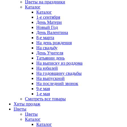
Цветы на праздники
Каталог
Каталог
1-е сентября
День Матери
Новый Год
День Валентина
8-е марта
На день рождения
На свадьбу
День Учителя
Татьянин день
На выписку из роддома
На юбилей
На годовщину свадьбы
На выпускной
На последний звонок
9-е мая
1-е мая
Смотреть все товары
Хиты продаж
Цветы
Цветы
Каталог
Каталог