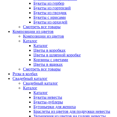
Букеты из гербер
Букеты из гортензий
Букеты из гвоздик
Букеты с ирисами
Букеты из орхидей
Смотреть все товары
Композиции из цветов
Композиции из цветов
Каталог
Каталог
Цветы в коробках
Цветы в шляпной коробке
Корзины с цветами
Цветы в ящиках
Смотреть все товары
Розы в колбах
Свадебный каталог
Свадебный каталог
Каталог
Каталог
Букеты невесты
Букеты-дублеры
Бутоньерки для жениха
Браслеты из цветов для подружки невесты
Украшения из цветов на голову невесты