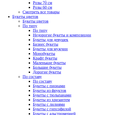
Розы 70 см
Розы 60 см
Смотреть все товары
Букеты цветов
Букеты цветов
По типу
По типу
Недорогие букеты и композиции
Букеты для девушек
Бизнес букеты
Букеты для мужчин
Монобукеты
Крафт букеты
Маленькие букеты
Большие букеты
Дорогие букеты
По составу
По составу
Букеты с пионами
Букеты из фруктов
Букеты с тюльпанами
Букеты из хризантем
Букеты с лилиями
Букеты с гипсофилой
Букеты с альстромерией