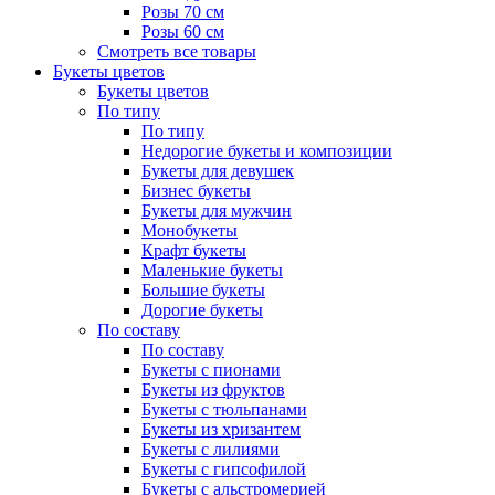
Розы 70 см
Розы 60 см
Смотреть все товары
Букеты цветов
Букеты цветов
По типу
По типу
Недорогие букеты и композиции
Букеты для девушек
Бизнес букеты
Букеты для мужчин
Монобукеты
Крафт букеты
Маленькие букеты
Большие букеты
Дорогие букеты
По составу
По составу
Букеты с пионами
Букеты из фруктов
Букеты с тюльпанами
Букеты из хризантем
Букеты с лилиями
Букеты с гипсофилой
Букеты с альстромерией