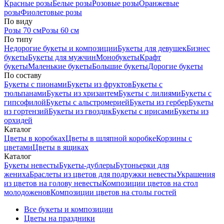
Красные розы
Белые розы
Розовые розы
Оранжевые
розы
Фиолетовые розы
По виду
Розы 70 см
Розы 60 см
По типу
Недорогие букеты и композиции
Букеты для девушек
Бизнес
букеты
Букеты для мужчин
Монобукеты
Крафт
букеты
Маленькие букеты
Большие букеты
Дорогие букеты
По составу
Букеты с пионами
Букеты из фруктов
Букеты с
тюльпанами
Букеты из хризантем
Букеты с лилиями
Букеты с
гипсофилой
Букеты с альстромерией
Букеты из гербер
Букеты
из гортензий
Букеты из гвоздик
Букеты с ирисами
Букеты из
орхидей
Каталог
Цветы в коробках
Цветы в шляпной коробке
Корзины с
цветами
Цветы в ящиках
Каталог
Букеты невесты
Букеты-дублеры
Бутоньерки для
жениха
Браслеты из цветов для подружки невесты
Украшения
из цветов на голову невесты
Композиции цветов на стол
молодоженов
Композиции цветов на столы гостей
Все букеты и композиции
Цветы на праздники