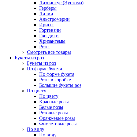
Лизиантус (Эустома)
Герберы
Лилии
Альстромерии
Ирисы
Гортензии
Гвоздики
Хризантемы
Розы
Смотреть все товары
Букеты из роз
Букеты из роз
По форме букета
По форме букета
Розы в коробке
Большие букеты роз
По цвету
По цвету
Красные розы
Белые розы
Розовые розы
Оранжевые розы
Фиолетовые розы
По виду
По виду