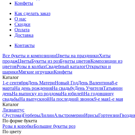
Конфеты
Как сделать заказ
О нас
Скидки
Оплата
Доставка
Контакты
Все букеты и композиции
Цветы на праздники
Хиты
продаж
Цветы
Букеты из роз
Букеты цветов
Композиции из
цветов
Розы в колбах
Свадебный каталог
Открытки и
шарики
Мягкие игрушки
Конфеты
Каталог
1-е сентября
День Матери
Новый Год
День Валентина
8-е
марта
На день рождения
На свадьбу
День Учителя
Татьянин
день
На выписку из роддома
На юбилей
На годовщину
свадьбы
На выпускной
На последний звонок
9-е мая
1-е мая
Каталог
Лизиантус
(Эустома)
Герберы
Лилии
Альстромерии
Ирисы
Гортензии
Гвозди
По форме букета
Розы в коробке
Большие букеты роз
По цвету