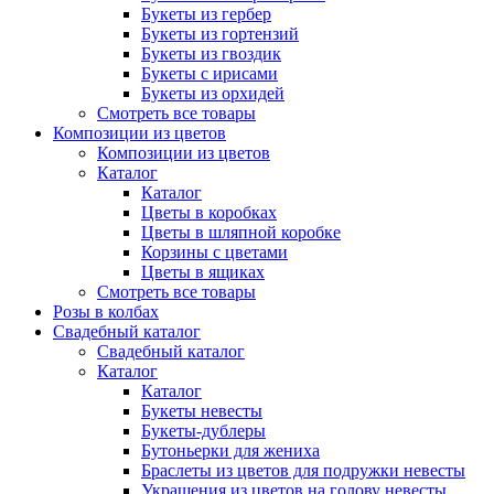
Букеты из гербер
Букеты из гортензий
Букеты из гвоздик
Букеты с ирисами
Букеты из орхидей
Смотреть все товары
Композиции из цветов
Композиции из цветов
Каталог
Каталог
Цветы в коробках
Цветы в шляпной коробке
Корзины с цветами
Цветы в ящиках
Смотреть все товары
Розы в колбах
Свадебный каталог
Свадебный каталог
Каталог
Каталог
Букеты невесты
Букеты-дублеры
Бутоньерки для жениха
Браслеты из цветов для подружки невесты
Украшения из цветов на голову невесты