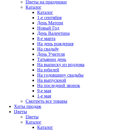
Цветы на праздники
Каталог
Каталог
1-е сентября
День Матери
Новый Год
День Валентина
8-е марта
На день рождения
На свадьбу
День Учителя
Татьянин день
На выписку из роддома
На юбилей
На годовщину свадьбы
На выпускной
На последний звонок
9-е мая
1-е мая
Смотреть все товары
Хиты продаж
Цветы
Цветы
Каталог
Каталог