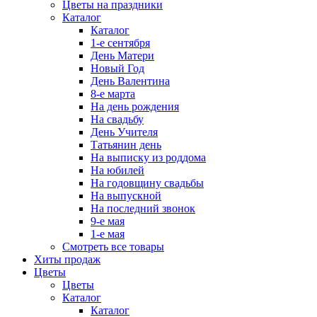
Цветы на праздники
Каталог
Каталог
1-е сентября
День Матери
Новый Год
День Валентина
8-е марта
На день рождения
На свадьбу
День Учителя
Татьянин день
На выписку из роддома
На юбилей
На годовщину свадьбы
На выпускной
На последний звонок
9-е мая
1-е мая
Смотреть все товары
Хиты продаж
Цветы
Цветы
Каталог
Каталог