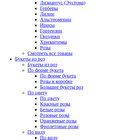
Лизиантус (Эустома)
Герберы
Лилии
Альстромерии
Ирисы
Гортензии
Гвоздики
Хризантемы
Розы
Смотреть все товары
Букеты из роз
Букеты из роз
По форме букета
По форме букета
Розы в коробке
Большие букеты роз
По цвету
По цвету
Красные розы
Белые розы
Розовые розы
Оранжевые розы
Фиолетовые розы
По виду
По виду