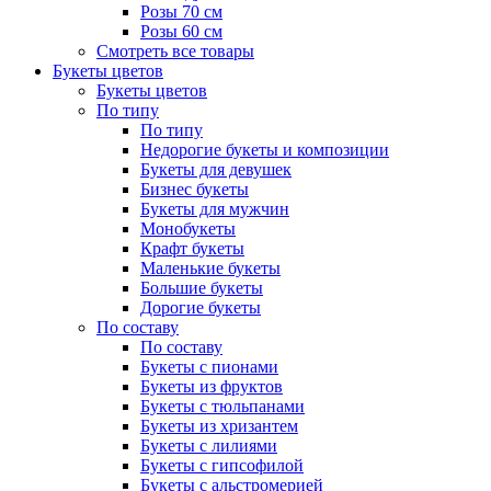
Розы 70 см
Розы 60 см
Смотреть все товары
Букеты цветов
Букеты цветов
По типу
По типу
Недорогие букеты и композиции
Букеты для девушек
Бизнес букеты
Букеты для мужчин
Монобукеты
Крафт букеты
Маленькие букеты
Большие букеты
Дорогие букеты
По составу
По составу
Букеты с пионами
Букеты из фруктов
Букеты с тюльпанами
Букеты из хризантем
Букеты с лилиями
Букеты с гипсофилой
Букеты с альстромерией