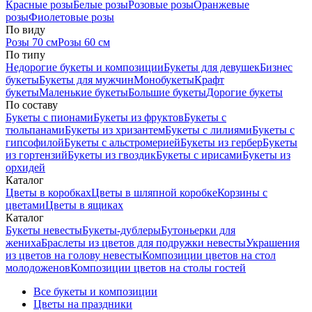
Красные розы
Белые розы
Розовые розы
Оранжевые
розы
Фиолетовые розы
По виду
Розы 70 см
Розы 60 см
По типу
Недорогие букеты и композиции
Букеты для девушек
Бизнес
букеты
Букеты для мужчин
Монобукеты
Крафт
букеты
Маленькие букеты
Большие букеты
Дорогие букеты
По составу
Букеты с пионами
Букеты из фруктов
Букеты с
тюльпанами
Букеты из хризантем
Букеты с лилиями
Букеты с
гипсофилой
Букеты с альстромерией
Букеты из гербер
Букеты
из гортензий
Букеты из гвоздик
Букеты с ирисами
Букеты из
орхидей
Каталог
Цветы в коробках
Цветы в шляпной коробке
Корзины с
цветами
Цветы в ящиках
Каталог
Букеты невесты
Букеты-дублеры
Бутоньерки для
жениха
Браслеты из цветов для подружки невесты
Украшения
из цветов на голову невесты
Композиции цветов на стол
молодоженов
Композиции цветов на столы гостей
Все букеты и композиции
Цветы на праздники