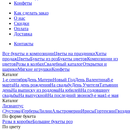
Конфеты
Как сделать заказ
О нас
Скидки
Оплата
Доставка
Контакты
Все букеты и композиции
Цветы на праздники
Хиты
продаж
Цветы
Букеты из роз
Букеты цветов
Композиции из
цветов
Розы в колбах
Свадебный каталог
Открытки и
шарики
Мягкие игрушки
Конфеты
Каталог
1-е сентября
День Матери
Новый Год
День Валентина
8-е
марта
На день рождения
На свадьбу
День Учителя
Татьянин
день
На выписку из роддома
На юбилей
На годовщину
свадьбы
На выпускной
На последний звонок
9-е мая
1-е мая
Каталог
Лизиантус
(Эустома)
Герберы
Лилии
Альстромерии
Ирисы
Гортензии
Гвозди
По форме букета
Розы в коробке
Большие букеты роз
По цвету