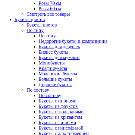
Розы 70 см
Розы 60 см
Смотреть все товары
Букеты цветов
Букеты цветов
По типу
По типу
Недорогие букеты и композиции
Букеты для девушек
Бизнес букеты
Букеты для мужчин
Монобукеты
Крафт букеты
Маленькие букеты
Большие букеты
Дорогие букеты
По составу
По составу
Букеты с пионами
Букеты из фруктов
Букеты с тюльпанами
Букеты из хризантем
Букеты с лилиями
Букеты с гипсофилой
Букеты с альстромерией