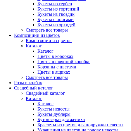
Букеты из гербер
Букеты из гортензий
Букеты из гвоздик
Букеты с ирисами
Букеты из орхидей
Смотреть все товары
Композиции из цветов
Композиции из цветов
Каталог
Каталог
Цветы в коробках
Цветы в шляпной коробке
Корзины с цветами
Цветы в ящиках
Смотреть все товары
Розы в колбах
Свадебный каталог
Свадебный каталог
Каталог
Каталог
Букеты невесты
Букеты-дублеры
Бутоньерки для жениха
Браслеты из цветов для подружки невесты
Украшения из цветов на голову невесты