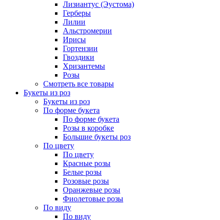
Лизиантус (Эустома)
Герберы
Лилии
Альстромерии
Ирисы
Гортензии
Гвоздики
Хризантемы
Розы
Смотреть все товары
Букеты из роз
Букеты из роз
По форме букета
По форме букета
Розы в коробке
Большие букеты роз
По цвету
По цвету
Красные розы
Белые розы
Розовые розы
Оранжевые розы
Фиолетовые розы
По виду
По виду