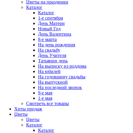
Цветы на праздники
Каталог
Каталог
1-е сентября
День Матери
Новый Год
День Валентина
8-е марта
На день рождения
На свадьбу
День Учителя
Татьянин день
На выписку из роддома
На юбилей
На годовщину свадьбы
На выпускной
На последний звонок
9-е мая
1-е мая
Смотреть все товары
Хиты продаж
Цветы
Цветы
Каталог
Каталог