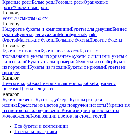
Красные розы
Белые розы
Розовые розы
Оранжевые
розы
Фиолетовые розы
По виду
Розы 70 см
Розы 60 см
По типу
Недорогие букеты и композиции
Букеты для девушек
Бизнес
букеты
Букеты для мужчин
Монобукеты
Крафт
букеты
Маленькие букеты
Большие букеты
Дорогие букеты
По составу
Букеты с пионами
Букеты из фруктов
Букеты с
тюльпанами
Букеты из хризантем
Букеты с лилиями
Букеты с
гипсофилой
Букеты с альстромерией
Букеты из гербер
Букеты
из гортензий
Букеты из гвоздик
Букеты с ирисами
Букеты из
орхидей
Каталог
Цветы в коробках
Цветы в шляпной коробке
Корзины с
цветами
Цветы в ящиках
Каталог
Букеты невесты
Букеты-дублеры
Бутоньерки для
жениха
Браслеты из цветов для подружки невесты
Украшения
из цветов на голову невесты
Композиции цветов на стол
молодоженов
Композиции цветов на столы гостей
Все букеты и композиции
Цветы на праздники