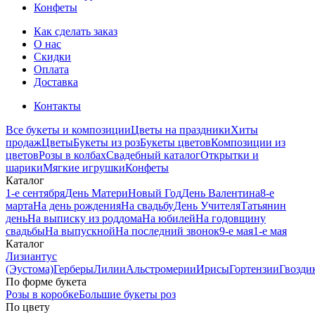
Конфеты
Как сделать заказ
О нас
Скидки
Оплата
Доставка
Контакты
Все букеты и композиции
Цветы на праздники
Хиты
продаж
Цветы
Букеты из роз
Букеты цветов
Композиции из
цветов
Розы в колбах
Свадебный каталог
Открытки и
шарики
Мягкие игрушки
Конфеты
Каталог
1-е сентября
День Матери
Новый Год
День Валентина
8-е
марта
На день рождения
На свадьбу
День Учителя
Татьянин
день
На выписку из роддома
На юбилей
На годовщину
свадьбы
На выпускной
На последний звонок
9-е мая
1-е мая
Каталог
Лизиантус
(Эустома)
Герберы
Лилии
Альстромерии
Ирисы
Гортензии
Гвозди
По форме букета
Розы в коробке
Большие букеты роз
По цвету