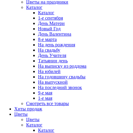
Цветы на праздники
Каталог
Каталог
1-е сентября
День Матери
Новый Год
День Валентина
8-е марта
На день рождения
На свадьбу
День Учителя
Татьянин день
На выписку из роддома
На юбилей
На годовщину свадьбы
На выпускной
На последний звонок
9-е мая
1-е мая
Смотреть все товары
Хиты продаж
Цветы
Цветы
Каталог
Каталог