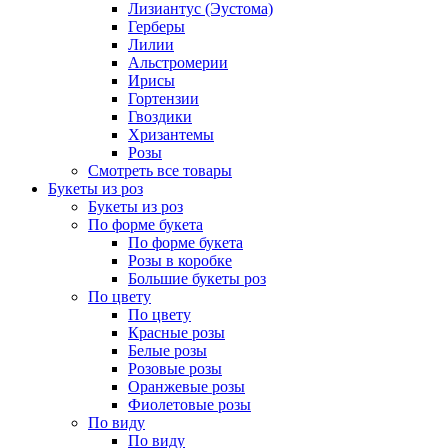
Лизиантус (Эустома)
Герберы
Лилии
Альстромерии
Ирисы
Гортензии
Гвоздики
Хризантемы
Розы
Смотреть все товары
Букеты из роз
Букеты из роз
По форме букета
По форме букета
Розы в коробке
Большие букеты роз
По цвету
По цвету
Красные розы
Белые розы
Розовые розы
Оранжевые розы
Фиолетовые розы
По виду
По виду