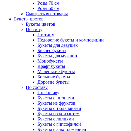
Розы 70 см
Розы 60 см
Смотреть все товары
Букеты цветов
Букеты цветов
По типу
По типу
Недорогие букеты и композиции
Букеты для девушек
Бизнес букеты
Букеты для мужчин
Монобукеты
Крафт букеты
Маленькие букеты
Большие букеты
Дорогие букеты
По составу
По составу
Букеты с пионами
Букеты из фруктов
Букеты с тюльпанами
Букеты из хризантем
Букеты с лилиями
Букеты с гипсофилой
Букеты с альстромерией