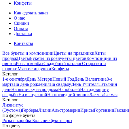
Конфеты
Как сделать заказ
О нас
Скидки
Оплата
Доставка
Контакты
Все букеты и композиции
Цветы на праздники
Хиты
продаж
Цветы
Букеты из роз
Букеты цветов
Композиции из
цветов
Розы в колбах
Свадебный каталог
Открытки и
шарики
Мягкие игрушки
Конфеты
Каталог
1-е сентября
День Матери
Новый Год
День Валентина
8-е
марта
На день рождения
На свадьбу
День Учителя
Татьянин
день
На выписку из роддома
На юбилей
На годовщину
свадьбы
На выпускной
На последний звонок
9-е мая
1-е мая
Каталог
Лизиантус
(Эустома)
Герберы
Лилии
Альстромерии
Ирисы
Гортензии
Гвозди
По форме букета
Розы в коробке
Большие букеты роз
По цвету