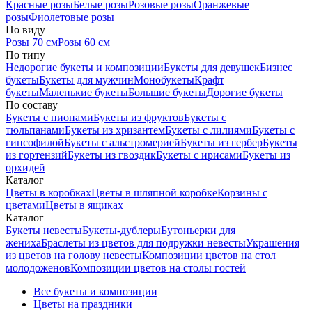
Красные розы
Белые розы
Розовые розы
Оранжевые
розы
Фиолетовые розы
По виду
Розы 70 см
Розы 60 см
По типу
Недорогие букеты и композиции
Букеты для девушек
Бизнес
букеты
Букеты для мужчин
Монобукеты
Крафт
букеты
Маленькие букеты
Большие букеты
Дорогие букеты
По составу
Букеты с пионами
Букеты из фруктов
Букеты с
тюльпанами
Букеты из хризантем
Букеты с лилиями
Букеты с
гипсофилой
Букеты с альстромерией
Букеты из гербер
Букеты
из гортензий
Букеты из гвоздик
Букеты с ирисами
Букеты из
орхидей
Каталог
Цветы в коробках
Цветы в шляпной коробке
Корзины с
цветами
Цветы в ящиках
Каталог
Букеты невесты
Букеты-дублеры
Бутоньерки для
жениха
Браслеты из цветов для подружки невесты
Украшения
из цветов на голову невесты
Композиции цветов на стол
молодоженов
Композиции цветов на столы гостей
Все букеты и композиции
Цветы на праздники