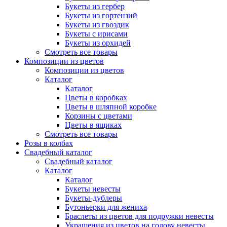
Букеты из гербер
Букеты из гортензий
Букеты из гвоздик
Букеты с ирисами
Букеты из орхидей
Смотреть все товары
Композиции из цветов
Композиции из цветов
Каталог
Каталог
Цветы в коробках
Цветы в шляпной коробке
Корзины с цветами
Цветы в ящиках
Смотреть все товары
Розы в колбах
Свадебный каталог
Свадебный каталог
Каталог
Каталог
Букеты невесты
Букеты-дублеры
Бутоньерки для жениха
Браслеты из цветов для подружки невесты
Украшения из цветов на голову невесты