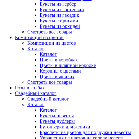
Букеты из гербер
Букеты из гортензий
Букеты из гвоздик
Букеты с ирисами
Букеты из орхидей
Смотреть все товары
Композиции из цветов
Композиции из цветов
Каталог
Каталог
Цветы в коробках
Цветы в шляпной коробке
Корзины с цветами
Цветы в ящиках
Смотреть все товары
Розы в колбах
Свадебный каталог
Свадебный каталог
Каталог
Каталог
Букеты невесты
Букеты-дублеры
Бутоньерки для жениха
Браслеты из цветов для подружки невесты
Украшения из цветов на голову невесты