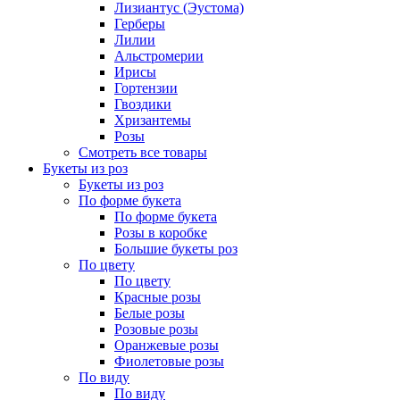
Лизиантус (Эустома)
Герберы
Лилии
Альстромерии
Ирисы
Гортензии
Гвоздики
Хризантемы
Розы
Смотреть все товары
Букеты из роз
Букеты из роз
По форме букета
По форме букета
Розы в коробке
Большие букеты роз
По цвету
По цвету
Красные розы
Белые розы
Розовые розы
Оранжевые розы
Фиолетовые розы
По виду
По виду