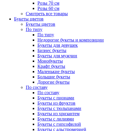
Розы 70 см
Розы 60 см
Смотреть все товары
Букеты цветов
Букеты цветов
По типу
По типу
Недорогие букеты и композиции
Букеты для девушек
Бизнес букеты
Букеты для мужчин
Монобукеты
Крафт букеты
Маленькие букеты
Большие букеты
Дорогие букеты
По составу
По составу
Букеты с пионами
Букеты из фруктов
Букеты с тюльпанами
Букеты из хризантем
Букеты с лилиями
Букеты с гипсофилой
Букеты с альстромерией