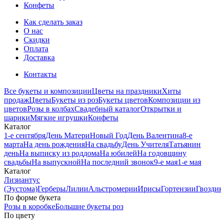
Конфеты
Как сделать заказ
О нас
Скидки
Оплата
Доставка
Контакты
Все букеты и композиции
Цветы на праздники
Хиты
продаж
Цветы
Букеты из роз
Букеты цветов
Композиции из
цветов
Розы в колбах
Свадебный каталог
Открытки и
шарики
Мягкие игрушки
Конфеты
Каталог
1-е сентября
День Матери
Новый Год
День Валентина
8-е
марта
На день рождения
На свадьбу
День Учителя
Татьянин
день
На выписку из роддома
На юбилей
На годовщину
свадьбы
На выпускной
На последний звонок
9-е мая
1-е мая
Каталог
Лизиантус
(Эустома)
Герберы
Лилии
Альстромерии
Ирисы
Гортензии
Гвозди
По форме букета
Розы в коробке
Большие букеты роз
По цвету