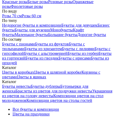
Красные розы
Белые розы
Розовые розы
Оранжевые
розы
Фиолетовые розы
По виду
Розы 70 см
Розы 60 см
По типу
Недорогие букеты и композиции
Букеты для девушек
Бизнес
букеты
Букеты для мужчин
Монобукеты
Крафт
букеты
Маленькие букеты
Большие букеты
Дорогие букеты
По составу
Букеты с пионами
Букеты из фруктов
Букеты с
тюльпанами
Букеты из хризантем
Букеты с лилиями
Букеты с
гипсофилой
Букеты с альстромерией
Букеты из гербер
Букеты
из гортензий
Букеты из гвоздик
Букеты с ирисами
Букеты из
орхидей
Каталог
Цветы в коробках
Цветы в шляпной коробке
Корзины с
цветами
Цветы в ящиках
Каталог
Букеты невесты
Букеты-дублеры
Бутоньерки для
жениха
Браслеты из цветов для подружки невесты
Украшения
из цветов на голову невесты
Композиции цветов на стол
молодоженов
Композиции цветов на столы гостей
Все букеты и композиции
Цветы на праздники