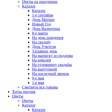
Цветы на праздники
Каталог
Каталог
1-е сентября
День Матери
Новый Год
День Валентина
8-е марта
На день рождения
На свадьбу
День Учителя
Татьянин день
На выписку из роддома
На юбилей
На годовщину свадьбы
На выпускной
На последний звонок
9-е мая
1-е мая
Смотреть все товары
Хиты продаж
Цветы
Цветы
Каталог
Каталог