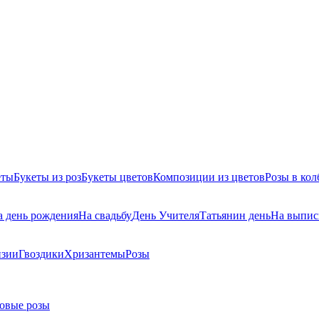
еты
Букеты из роз
Букеты цветов
Композиции из цветов
Розы в кол
а день рождения
На свадьбу
День Учителя
Татьянин день
На выпис
нзии
Гвоздики
Хризантемы
Розы
овые розы