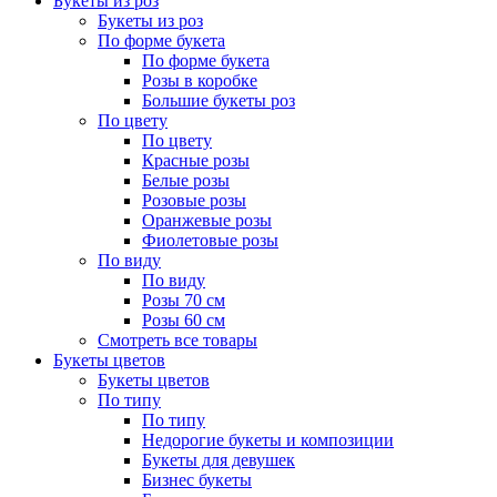
Букеты из роз
Букеты из роз
По форме букета
По форме букета
Розы в коробке
Большие букеты роз
По цвету
По цвету
Красные розы
Белые розы
Розовые розы
Оранжевые розы
Фиолетовые розы
По виду
По виду
Розы 70 см
Розы 60 см
Смотреть все товары
Букеты цветов
Букеты цветов
По типу
По типу
Недорогие букеты и композиции
Букеты для девушек
Бизнес букеты