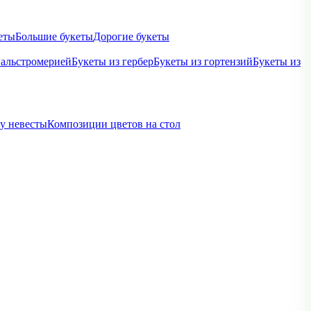
еты
Большие букеты
Дорогие букеты
 альстромерией
Букеты из гербер
Букеты из гортензий
Букеты из
ву невесты
Композиции цветов на стол