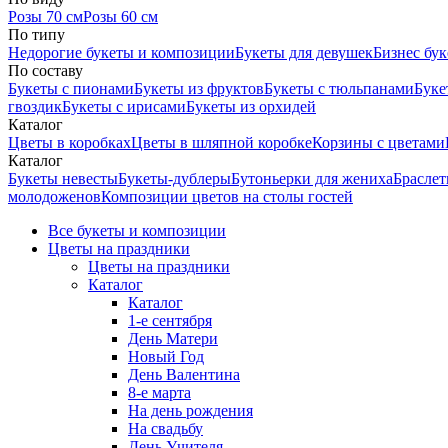
Розы 70 см
Розы 60 см
По типу
Недорогие букеты и композиции
Букеты для девушек
Бизнес бу
По составу
Букеты с пионами
Букеты из фруктов
Букеты с тюльпанами
Буке
гвоздик
Букеты с ирисами
Букеты из орхидей
Каталог
Цветы в коробках
Цветы в шляпной коробке
Корзины с цветами
Каталог
Букеты невесты
Букеты-дублеры
Бутоньерки для жениха
Браслет
молодоженов
Композиции цветов на столы гостей
Все букеты и композиции
Цветы на праздники
Цветы на праздники
Каталог
Каталог
1-е сентября
День Матери
Новый Год
День Валентина
8-е марта
На день рождения
На свадьбу
День Учителя