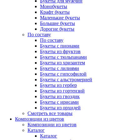
Букеты для мужчин
Монобукеты
Крафт букеты
Маленькие букеты
Большие букеты
Дорогие букеты
По составу
По составу
Букеты с пионами
Букеты из фруктов
Букеты с тюльпанами
Букеты из хризантем
Букеты с лилиями
Букеты с гипсофилой
Букеты с альстромерией
Букеты из гербер
Букеты из гортензий
Букеты из гвоздик
Букеты с ирисами
Букеты из орхидей
Смотреть все товары
Композиции из цветов
Композиции из цветов
Каталог
Каталог