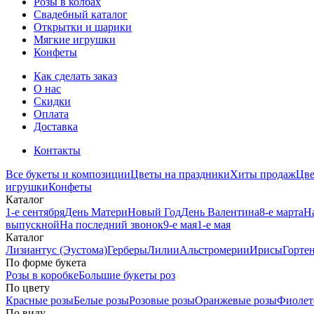
Розы в колбах
Свадебный каталог
Открытки и шарики
Мягкие игрушки
Конфеты
Как сделать заказ
О нас
Скидки
Оплата
Доставка
Контакты
Все букеты и композиции
Цветы на праздники
Хиты продаж
Цв
игрушки
Конфеты
Каталог
1-е сентября
День Матери
Новый Год
День Валентина
8-е марта
Н
выпускной
На последний звонок
9-е мая
1-е мая
Каталог
Лизиантус (Эустома)
Герберы
Лилии
Альстромерии
Ирисы
Горте
По форме букета
Розы в коробке
Большие букеты роз
По цвету
Красные розы
Белые розы
Розовые розы
Оранжевые розы
Фиолет
По виду