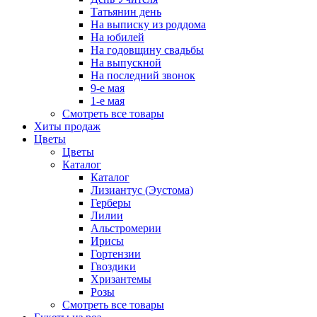
Татьянин день
На выписку из роддома
На юбилей
На годовщину свадьбы
На выпускной
На последний звонок
9-е мая
1-е мая
Смотреть все товары
Хиты продаж
Цветы
Цветы
Каталог
Каталог
Лизиантус (Эустома)
Герберы
Лилии
Альстромерии
Ирисы
Гортензии
Гвоздики
Хризантемы
Розы
Смотреть все товары