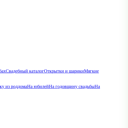
бах
Свадебный каталог
Открытки и шарики
Мягкие
ку из роддома
На юбилей
На годовщину свадьбы
На