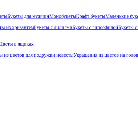
кеты
Букеты для мужчин
Монобукеты
Крафт букеты
Маленькие бук
ты из хризантем
Букеты с лилиями
Букеты с гипсофилой
Букеты с
Цветы в ящиках
ы из цветов для подружки невесты
Украшения из цветов на голо