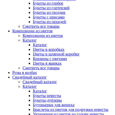
Букеты из гербер
Букеты из гортензий
Букеты из гвоздик
Букеты с ирисами
Букеты из орхидей
Смотреть все товары
Композиции из цветов
Композиции из цветов
Каталог
Каталог
Цветы в коробках
Цветы в шляпной коробке
Корзины с цветами
Цветы в ящиках
Смотреть все товары
Розы в колбах
Свадебный каталог
Свадебный каталог
Каталог
Каталог
Букеты невесты
Букеты-дублеры
Бутоньерки для жениха
Браслеты из цветов для подружки невесты
Украшения из цветов на голову невесты