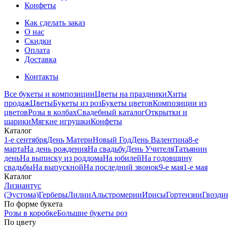
Конфеты
Как сделать заказ
О нас
Скидки
Оплата
Доставка
Контакты
Все букеты и композиции
Цветы на праздники
Хиты
продаж
Цветы
Букеты из роз
Букеты цветов
Композиции из
цветов
Розы в колбах
Свадебный каталог
Открытки и
шарики
Мягкие игрушки
Конфеты
Каталог
1-е сентября
День Матери
Новый Год
День Валентина
8-е
марта
На день рождения
На свадьбу
День Учителя
Татьянин
день
На выписку из роддома
На юбилей
На годовщину
свадьбы
На выпускной
На последний звонок
9-е мая
1-е мая
Каталог
Лизиантус
(Эустома)
Герберы
Лилии
Альстромерии
Ирисы
Гортензии
Гвозди
По форме букета
Розы в коробке
Большие букеты роз
По цвету