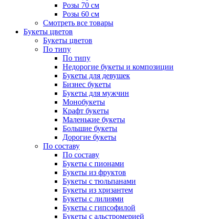
Розы 70 см
Розы 60 см
Смотреть все товары
Букеты цветов
Букеты цветов
По типу
По типу
Недорогие букеты и композиции
Букеты для девушек
Бизнес букеты
Букеты для мужчин
Монобукеты
Крафт букеты
Маленькие букеты
Большие букеты
Дорогие букеты
По составу
По составу
Букеты с пионами
Букеты из фруктов
Букеты с тюльпанами
Букеты из хризантем
Букеты с лилиями
Букеты с гипсофилой
Букеты с альстромерией