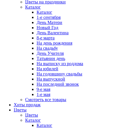
Цветы на праздники
Каталог
Каталог
1-е сентября
День Матери
Новый Год
День Валентина
8-е марта
На день рождения
На свадьбу
День Учителя
Татьянин день
На выписку из роддома
На юбилей
На годовщину свадьбы
На выпускной
На последний звонок
9-е мая
1-е мая
Смотреть все товары
Хиты продаж
Цветы
Цветы
Каталог
Каталог