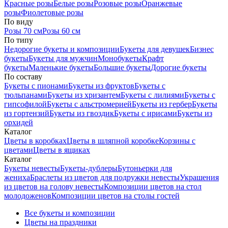
Красные розы
Белые розы
Розовые розы
Оранжевые
розы
Фиолетовые розы
По виду
Розы 70 см
Розы 60 см
По типу
Недорогие букеты и композиции
Букеты для девушек
Бизнес
букеты
Букеты для мужчин
Монобукеты
Крафт
букеты
Маленькие букеты
Большие букеты
Дорогие букеты
По составу
Букеты с пионами
Букеты из фруктов
Букеты с
тюльпанами
Букеты из хризантем
Букеты с лилиями
Букеты с
гипсофилой
Букеты с альстромерией
Букеты из гербер
Букеты
из гортензий
Букеты из гвоздик
Букеты с ирисами
Букеты из
орхидей
Каталог
Цветы в коробках
Цветы в шляпной коробке
Корзины с
цветами
Цветы в ящиках
Каталог
Букеты невесты
Букеты-дублеры
Бутоньерки для
жениха
Браслеты из цветов для подружки невесты
Украшения
из цветов на голову невесты
Композиции цветов на стол
молодоженов
Композиции цветов на столы гостей
Все букеты и композиции
Цветы на праздники