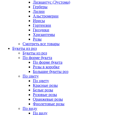
Лизиантус (Эустома)
Герберы
Лилии
Альстромерии
Ирисы
Гортензии
Гвоздики
Хризантемы
Розы
Смотреть все товары
Букеты из роз
Букеты из роз
По форме букета
По форме букета
Розы в коробке
Большие букеты роз
По цвету
По цвету
Красные розы
Белые розы
Розовые розы
Оранжевые розы
Фиолетовые розы
По виду
По виду