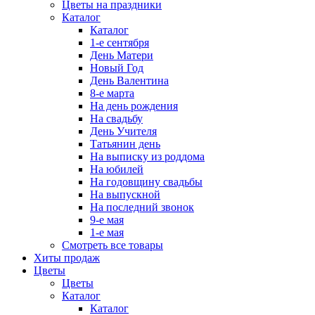
Цветы на праздники
Каталог
Каталог
1-е сентября
День Матери
Новый Год
День Валентина
8-е марта
На день рождения
На свадьбу
День Учителя
Татьянин день
На выписку из роддома
На юбилей
На годовщину свадьбы
На выпускной
На последний звонок
9-е мая
1-е мая
Смотреть все товары
Хиты продаж
Цветы
Цветы
Каталог
Каталог