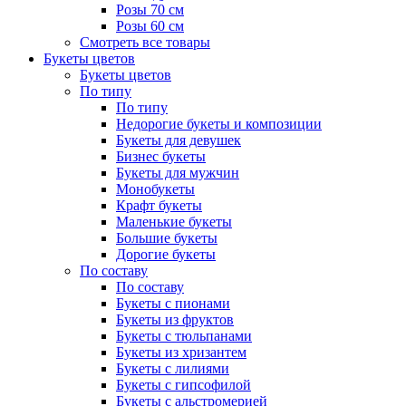
Розы 70 см
Розы 60 см
Смотреть все товары
Букеты цветов
Букеты цветов
По типу
По типу
Недорогие букеты и композиции
Букеты для девушек
Бизнес букеты
Букеты для мужчин
Монобукеты
Крафт букеты
Маленькие букеты
Большие букеты
Дорогие букеты
По составу
По составу
Букеты с пионами
Букеты из фруктов
Букеты с тюльпанами
Букеты из хризантем
Букеты с лилиями
Букеты с гипсофилой
Букеты с альстромерией