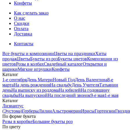
Конфеты
Как сделать заказ
О нас
Скидки
Оплата
Доставка
Контакты
Все букеты и композиции
Цветы на праздники
Хиты
продаж
Цветы
Букеты из роз
Букеты цветов
Композиции из
цветов
Розы в колбах
Свадебный каталог
Открытки и
шарики
Мягкие игрушки
Конфеты
Каталог
1-е сентября
День Матери
Новый Год
День Валентина
8-е
марта
На день рождения
На свадьбу
День Учителя
Татьянин
день
На выписку из роддома
На юбилей
На годовщину
свадьбы
На выпускной
На последний звонок
9-е мая
1-е мая
Каталог
Лизиантус
(Эустома)
Герберы
Лилии
Альстромерии
Ирисы
Гортензии
Гвозди
По форме букета
Розы в коробке
Большие букеты роз
По цвету