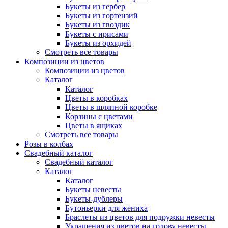
Букеты из гербер
Букеты из гортензий
Букеты из гвоздик
Букеты с ирисами
Букеты из орхидей
Смотреть все товары
Композиции из цветов
Композиции из цветов
Каталог
Каталог
Цветы в коробках
Цветы в шляпной коробке
Корзины с цветами
Цветы в ящиках
Смотреть все товары
Розы в колбах
Свадебный каталог
Свадебный каталог
Каталог
Каталог
Букеты невесты
Букеты-дублеры
Бутоньерки для жениха
Браслеты из цветов для подружки невесты
Украшения из цветов на голову невесты