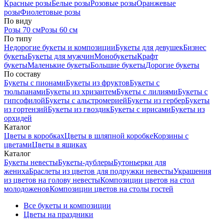
Красные розы
Белые розы
Розовые розы
Оранжевые
розы
Фиолетовые розы
По виду
Розы 70 см
Розы 60 см
По типу
Недорогие букеты и композиции
Букеты для девушек
Бизнес
букеты
Букеты для мужчин
Монобукеты
Крафт
букеты
Маленькие букеты
Большие букеты
Дорогие букеты
По составу
Букеты с пионами
Букеты из фруктов
Букеты с
тюльпанами
Букеты из хризантем
Букеты с лилиями
Букеты с
гипсофилой
Букеты с альстромерией
Букеты из гербер
Букеты
из гортензий
Букеты из гвоздик
Букеты с ирисами
Букеты из
орхидей
Каталог
Цветы в коробках
Цветы в шляпной коробке
Корзины с
цветами
Цветы в ящиках
Каталог
Букеты невесты
Букеты-дублеры
Бутоньерки для
жениха
Браслеты из цветов для подружки невесты
Украшения
из цветов на голову невесты
Композиции цветов на стол
молодоженов
Композиции цветов на столы гостей
Все букеты и композиции
Цветы на праздники