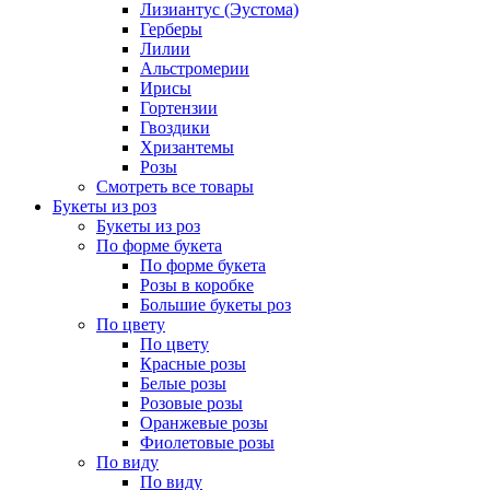
Лизиантус (Эустома)
Герберы
Лилии
Альстромерии
Ирисы
Гортензии
Гвоздики
Хризантемы
Розы
Смотреть все товары
Букеты из роз
Букеты из роз
По форме букета
По форме букета
Розы в коробке
Большие букеты роз
По цвету
По цвету
Красные розы
Белые розы
Розовые розы
Оранжевые розы
Фиолетовые розы
По виду
По виду