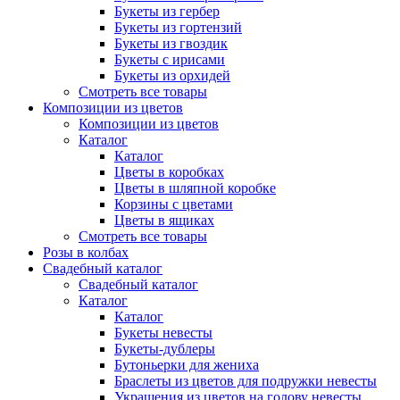
Букеты из гербер
Букеты из гортензий
Букеты из гвоздик
Букеты с ирисами
Букеты из орхидей
Смотреть все товары
Композиции из цветов
Композиции из цветов
Каталог
Каталог
Цветы в коробках
Цветы в шляпной коробке
Корзины с цветами
Цветы в ящиках
Смотреть все товары
Розы в колбах
Свадебный каталог
Свадебный каталог
Каталог
Каталог
Букеты невесты
Букеты-дублеры
Бутоньерки для жениха
Браслеты из цветов для подружки невесты
Украшения из цветов на голову невесты