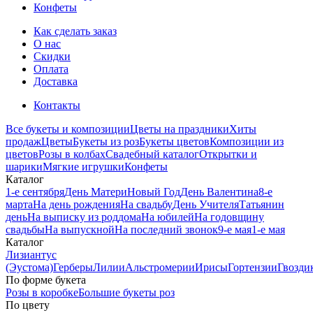
Конфеты
Как сделать заказ
О нас
Скидки
Оплата
Доставка
Контакты
Все букеты и композиции
Цветы на праздники
Хиты
продаж
Цветы
Букеты из роз
Букеты цветов
Композиции из
цветов
Розы в колбах
Свадебный каталог
Открытки и
шарики
Мягкие игрушки
Конфеты
Каталог
1-е сентября
День Матери
Новый Год
День Валентина
8-е
марта
На день рождения
На свадьбу
День Учителя
Татьянин
день
На выписку из роддома
На юбилей
На годовщину
свадьбы
На выпускной
На последний звонок
9-е мая
1-е мая
Каталог
Лизиантус
(Эустома)
Герберы
Лилии
Альстромерии
Ирисы
Гортензии
Гвозди
По форме букета
Розы в коробке
Большие букеты роз
По цвету