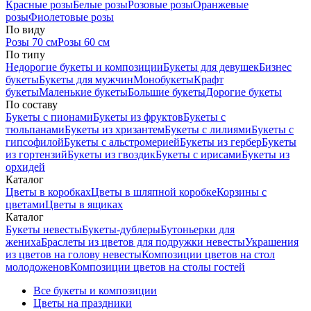
Красные розы
Белые розы
Розовые розы
Оранжевые
розы
Фиолетовые розы
По виду
Розы 70 см
Розы 60 см
По типу
Недорогие букеты и композиции
Букеты для девушек
Бизнес
букеты
Букеты для мужчин
Монобукеты
Крафт
букеты
Маленькие букеты
Большие букеты
Дорогие букеты
По составу
Букеты с пионами
Букеты из фруктов
Букеты с
тюльпанами
Букеты из хризантем
Букеты с лилиями
Букеты с
гипсофилой
Букеты с альстромерией
Букеты из гербер
Букеты
из гортензий
Букеты из гвоздик
Букеты с ирисами
Букеты из
орхидей
Каталог
Цветы в коробках
Цветы в шляпной коробке
Корзины с
цветами
Цветы в ящиках
Каталог
Букеты невесты
Букеты-дублеры
Бутоньерки для
жениха
Браслеты из цветов для подружки невесты
Украшения
из цветов на голову невесты
Композиции цветов на стол
молодоженов
Композиции цветов на столы гостей
Все букеты и композиции
Цветы на праздники