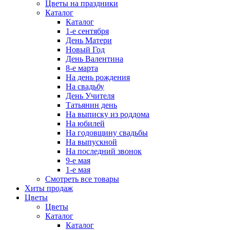
Цветы на праздники
Каталог
Каталог
1-е сентября
День Матери
Новый Год
День Валентина
8-е марта
На день рождения
На свадьбу
День Учителя
Татьянин день
На выписку из роддома
На юбилей
На годовщину свадьбы
На выпускной
На последний звонок
9-е мая
1-е мая
Смотреть все товары
Хиты продаж
Цветы
Цветы
Каталог
Каталог