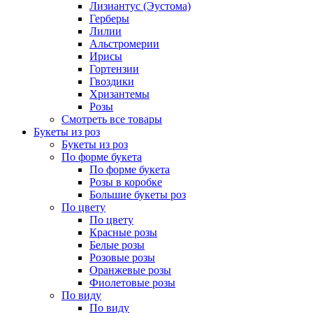
Лизиантус (Эустома)
Герберы
Лилии
Альстромерии
Ирисы
Гортензии
Гвоздики
Хризантемы
Розы
Смотреть все товары
Букеты из роз
Букеты из роз
По форме букета
По форме букета
Розы в коробке
Большие букеты роз
По цвету
По цвету
Красные розы
Белые розы
Розовые розы
Оранжевые розы
Фиолетовые розы
По виду
По виду