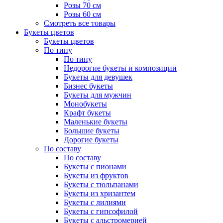
Розы 70 см
Розы 60 см
Смотреть все товары
Букеты цветов
Букеты цветов
По типу
По типу
Недорогие букеты и композиции
Букеты для девушек
Бизнес букеты
Букеты для мужчин
Монобукеты
Крафт букеты
Маленькие букеты
Большие букеты
Дорогие букеты
По составу
По составу
Букеты с пионами
Букеты из фруктов
Букеты с тюльпанами
Букеты из хризантем
Букеты с лилиями
Букеты с гипсофилой
Букеты с альстромерией