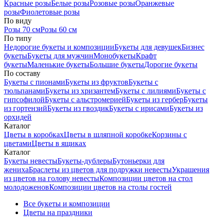
Красные розы
Белые розы
Розовые розы
Оранжевые
розы
Фиолетовые розы
По виду
Розы 70 см
Розы 60 см
По типу
Недорогие букеты и композиции
Букеты для девушек
Бизнес
букеты
Букеты для мужчин
Монобукеты
Крафт
букеты
Маленькие букеты
Большие букеты
Дорогие букеты
По составу
Букеты с пионами
Букеты из фруктов
Букеты с
тюльпанами
Букеты из хризантем
Букеты с лилиями
Букеты с
гипсофилой
Букеты с альстромерией
Букеты из гербер
Букеты
из гортензий
Букеты из гвоздик
Букеты с ирисами
Букеты из
орхидей
Каталог
Цветы в коробках
Цветы в шляпной коробке
Корзины с
цветами
Цветы в ящиках
Каталог
Букеты невесты
Букеты-дублеры
Бутоньерки для
жениха
Браслеты из цветов для подружки невесты
Украшения
из цветов на голову невесты
Композиции цветов на стол
молодоженов
Композиции цветов на столы гостей
Все букеты и композиции
Цветы на праздники