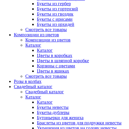
Букеты из гербер
Букеты из гортензий
Букеты из гвоздик
Букеты с ирисами
Букеты из орхидей
Смотреть все товары
Композиции из цветов
Композиции из цветов
Каталог
Каталог
Цветы в коробках
Цветы в шляпной коробке
Корзины с цветами
Цветы в ящиках
Смотреть все товары
Розы в колбах
Свадебный каталог
Свадебный каталог
Каталог
Каталог
Букеты невесты
Букеты-дублеры
Бутоньерки для жениха
Браслеты из цветов для подружки невесты
Украшения из цветов на голову невесты