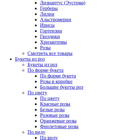
Лизиантус (Эустома)
Герберы
Лилии
Альстромерии
Ирисы
Гортензии
Гвоздики
Хризантемы
Розы
Смотреть все товары
Букеты из роз
Букеты из роз
По форме букета
По форме букета
Розы в коробке
Большие букеты роз
По цвету
По цвету
Красные розы
Белые розы
Розовые розы
Оранжевые розы
Фиолетовые розы
По виду
По виду