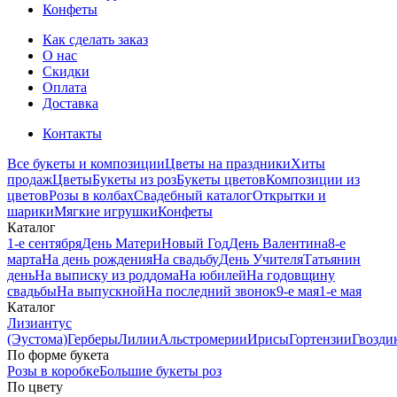
Конфеты
Как сделать заказ
О нас
Скидки
Оплата
Доставка
Контакты
Все букеты и композиции
Цветы на праздники
Хиты
продаж
Цветы
Букеты из роз
Букеты цветов
Композиции из
цветов
Розы в колбах
Свадебный каталог
Открытки и
шарики
Мягкие игрушки
Конфеты
Каталог
1-е сентября
День Матери
Новый Год
День Валентина
8-е
марта
На день рождения
На свадьбу
День Учителя
Татьянин
день
На выписку из роддома
На юбилей
На годовщину
свадьбы
На выпускной
На последний звонок
9-е мая
1-е мая
Каталог
Лизиантус
(Эустома)
Герберы
Лилии
Альстромерии
Ирисы
Гортензии
Гвозди
По форме букета
Розы в коробке
Большие букеты роз
По цвету