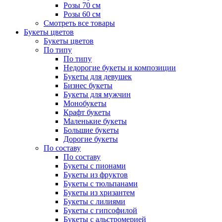
Розы 70 см
Розы 60 см
Смотреть все товары
Букеты цветов
Букеты цветов
По типу
По типу
Недорогие букеты и композиции
Букеты для девушек
Бизнес букеты
Букеты для мужчин
Монобукеты
Крафт букеты
Маленькие букеты
Большие букеты
Дорогие букеты
По составу
По составу
Букеты с пионами
Букеты из фруктов
Букеты с тюльпанами
Букеты из хризантем
Букеты с лилиями
Букеты с гипсофилой
Букеты с альстромерией