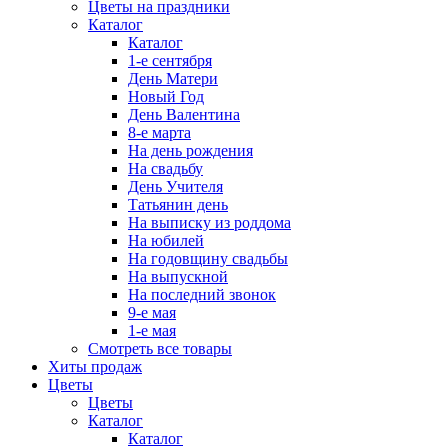
Цветы на праздники
Каталог
Каталог
1-е сентября
День Матери
Новый Год
День Валентина
8-е марта
На день рождения
На свадьбу
День Учителя
Татьянин день
На выписку из роддома
На юбилей
На годовщину свадьбы
На выпускной
На последний звонок
9-е мая
1-е мая
Смотреть все товары
Хиты продаж
Цветы
Цветы
Каталог
Каталог