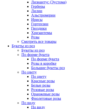
Лизиантус (Эустома)
Герберы
Лилии
Альстромерии
Ирисы
Гортензии
Гвоздики
Хризантемы
Розы
Смотреть все товары
Букеты из роз
Букеты из роз
По форме букета
По форме букета
Розы в коробке
Большие букеты роз
По цвету
По цвету
Красные розы
Белые розы
Розовые розы
Оранжевые розы
Фиолетовые розы
По виду
По виду