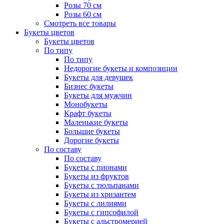
Розы 70 см
Розы 60 см
Смотреть все товары
Букеты цветов
Букеты цветов
По типу
По типу
Недорогие букеты и композиции
Букеты для девушек
Бизнес букеты
Букеты для мужчин
Монобукеты
Крафт букеты
Маленькие букеты
Большие букеты
Дорогие букеты
По составу
По составу
Букеты с пионами
Букеты из фруктов
Букеты с тюльпанами
Букеты из хризантем
Букеты с лилиями
Букеты с гипсофилой
Букеты с альстромерией