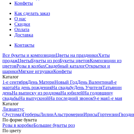
Конфеты
Как сделать заказ
О нас
Скидки
Оплата
Доставка
Контакты
Все букеты и композиции
Цветы на праздники
Хиты
продаж
Цветы
Букеты из роз
Букеты цветов
Композиции из
цветов
Розы в колбах
Свадебный каталог
Открытки и
шарики
Мягкие игрушки
Конфеты
Каталог
1-е сентября
День Матери
Новый Год
День Валентина
8-е
марта
На день рождения
На свадьбу
День Учителя
Татьянин
день
На выписку из роддома
На юбилей
На годовщину
свадьбы
На выпускной
На последний звонок
9-е мая
1-е мая
Каталог
Лизиантус
(Эустома)
Герберы
Лилии
Альстромерии
Ирисы
Гортензии
Гвозди
По форме букета
Розы в коробке
Большие букеты роз
По цвету