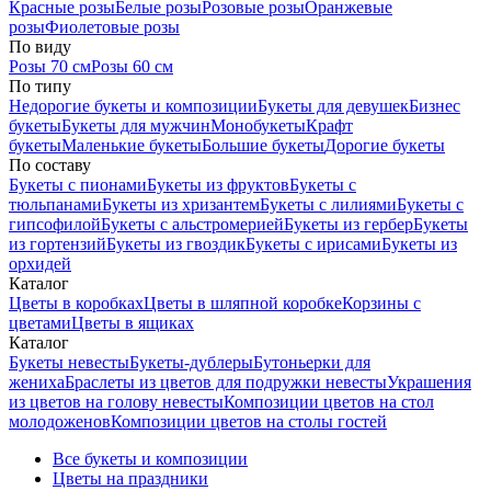
Красные розы
Белые розы
Розовые розы
Оранжевые
розы
Фиолетовые розы
По виду
Розы 70 см
Розы 60 см
По типу
Недорогие букеты и композиции
Букеты для девушек
Бизнес
букеты
Букеты для мужчин
Монобукеты
Крафт
букеты
Маленькие букеты
Большие букеты
Дорогие букеты
По составу
Букеты с пионами
Букеты из фруктов
Букеты с
тюльпанами
Букеты из хризантем
Букеты с лилиями
Букеты с
гипсофилой
Букеты с альстромерией
Букеты из гербер
Букеты
из гортензий
Букеты из гвоздик
Букеты с ирисами
Букеты из
орхидей
Каталог
Цветы в коробках
Цветы в шляпной коробке
Корзины с
цветами
Цветы в ящиках
Каталог
Букеты невесты
Букеты-дублеры
Бутоньерки для
жениха
Браслеты из цветов для подружки невесты
Украшения
из цветов на голову невесты
Композиции цветов на стол
молодоженов
Композиции цветов на столы гостей
Все букеты и композиции
Цветы на праздники