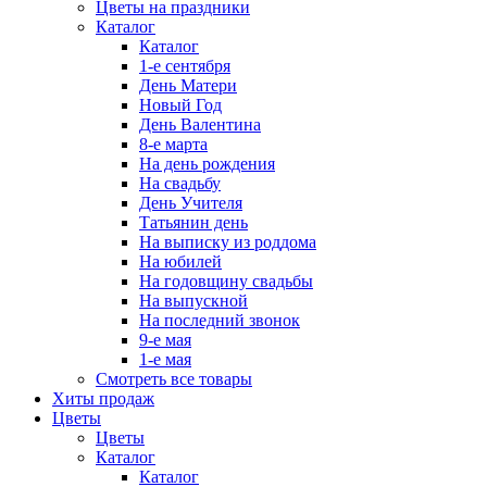
Цветы на праздники
Каталог
Каталог
1-е сентября
День Матери
Новый Год
День Валентина
8-е марта
На день рождения
На свадьбу
День Учителя
Татьянин день
На выписку из роддома
На юбилей
На годовщину свадьбы
На выпускной
На последний звонок
9-е мая
1-е мая
Смотреть все товары
Хиты продаж
Цветы
Цветы
Каталог
Каталог