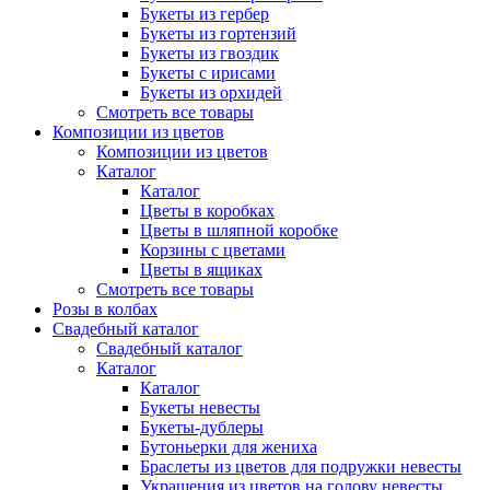
Букеты из гербер
Букеты из гортензий
Букеты из гвоздик
Букеты с ирисами
Букеты из орхидей
Смотреть все товары
Композиции из цветов
Композиции из цветов
Каталог
Каталог
Цветы в коробках
Цветы в шляпной коробке
Корзины с цветами
Цветы в ящиках
Смотреть все товары
Розы в колбах
Свадебный каталог
Свадебный каталог
Каталог
Каталог
Букеты невесты
Букеты-дублеры
Бутоньерки для жениха
Браслеты из цветов для подружки невесты
Украшения из цветов на голову невесты