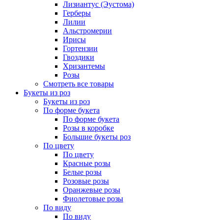
Лизиантус (Эустома)
Герберы
Лилии
Альстромерии
Ирисы
Гортензии
Гвоздики
Хризантемы
Розы
Смотреть все товары
Букеты из роз
Букеты из роз
По форме букета
По форме букета
Розы в коробке
Большие букеты роз
По цвету
По цвету
Красные розы
Белые розы
Розовые розы
Оранжевые розы
Фиолетовые розы
По виду
По виду