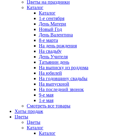
Цветы на праздники
Каталог
Каталог
1-е сентября
День Матери
Новый Год
День Валентина
8-е марта
На день рождения
На свадьбу
День Учителя
Татьянин день
На выписку из роддома
На юбилей
На годовщину свадьбы
На выпускной
На последний звонок
9-е мая
1-е мая
Смотреть все товары
Хиты продаж
Цветы
Цветы
Каталог
Каталог