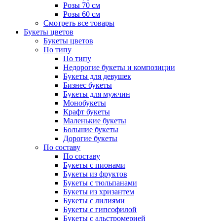
Розы 70 см
Розы 60 см
Смотреть все товары
Букеты цветов
Букеты цветов
По типу
По типу
Недорогие букеты и композиции
Букеты для девушек
Бизнес букеты
Букеты для мужчин
Монобукеты
Крафт букеты
Маленькие букеты
Большие букеты
Дорогие букеты
По составу
По составу
Букеты с пионами
Букеты из фруктов
Букеты с тюльпанами
Букеты из хризантем
Букеты с лилиями
Букеты с гипсофилой
Букеты с альстромерией