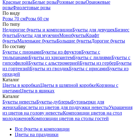
Красные розы
Белые розы
Розовые розы
Оранжевые
розы
Фиолетовые розы
По виду
Розы 70 см
Розы 60 см
По типу
Недорогие букеты и композиции
Букеты для девушек
Бизнес
букеты
Букеты для мужчин
Монобукеты
Крафт
букеты
Маленькие букеты
Большие букеты
Дорогие букеты
По составу
Букеты с пионами
Букеты из фруктов
Букеты с
тюльпанами
Букеты из хризантем
Букеты с лилиями
Букеты с
гипсофилой
Букеты с альстромерией
Букеты из гербер
Букеты
из гортензий
Букеты из гвоздик
Букеты с ирисами
Букеты из
орхидей
Каталог
Цветы в коробках
Цветы в шляпной коробке
Корзины с
цветами
Цветы в ящиках
Каталог
Букеты невесты
Букеты-дублеры
Бутоньерки для
жениха
Браслеты из цветов для подружки невесты
Украшения
из цветов на голову невесты
Композиции цветов на стол
молодоженов
Композиции цветов на столы гостей
Все букеты и композиции
Цветы на праздники