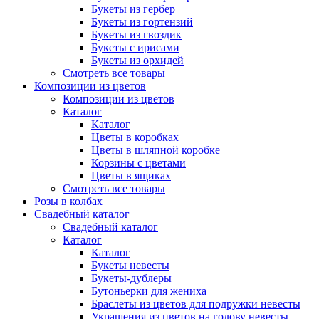
Букеты из гербер
Букеты из гортензий
Букеты из гвоздик
Букеты с ирисами
Букеты из орхидей
Смотреть все товары
Композиции из цветов
Композиции из цветов
Каталог
Каталог
Цветы в коробках
Цветы в шляпной коробке
Корзины с цветами
Цветы в ящиках
Смотреть все товары
Розы в колбах
Свадебный каталог
Свадебный каталог
Каталог
Каталог
Букеты невесты
Букеты-дублеры
Бутоньерки для жениха
Браслеты из цветов для подружки невесты
Украшения из цветов на голову невесты