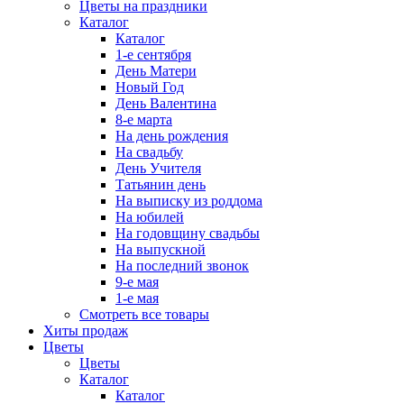
Цветы на праздники
Каталог
Каталог
1-е сентября
День Матери
Новый Год
День Валентина
8-е марта
На день рождения
На свадьбу
День Учителя
Татьянин день
На выписку из роддома
На юбилей
На годовщину свадьбы
На выпускной
На последний звонок
9-е мая
1-е мая
Смотреть все товары
Хиты продаж
Цветы
Цветы
Каталог
Каталог