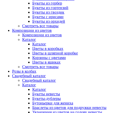
Букеты из гербер
Букеты из гортензий
Букеты из гвоздик
Букеты с ирисами
Букеты из орхидей
Смотреть все товары
Композиции из цветов
Композиции из цветов
Каталог
Каталог
Цветы в коробках
Цветы в шляпной коробке
Корзины с цветами
Цветы в ящиках
Смотреть все товары
Розы в колбах
Свадебный каталог
Свадебный каталог
Каталог
Каталог
Букеты невесты
Букеты-дублеры
Бутоньерки для жениха
Браслеты из цветов для подружки невесты
Украшения из цветов на голову невесты