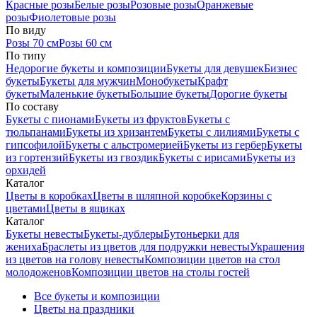
Красные розы
Белые розы
Розовые розы
Оранжевые
розы
Фиолетовые розы
По виду
Розы 70 см
Розы 60 см
По типу
Недорогие букеты и композиции
Букеты для девушек
Бизнес
букеты
Букеты для мужчин
Монобукеты
Крафт
букеты
Маленькие букеты
Большие букеты
Дорогие букеты
По составу
Букеты с пионами
Букеты из фруктов
Букеты с
тюльпанами
Букеты из хризантем
Букеты с лилиями
Букеты с
гипсофилой
Букеты с альстромерией
Букеты из гербер
Букеты
из гортензий
Букеты из гвоздик
Букеты с ирисами
Букеты из
орхидей
Каталог
Цветы в коробках
Цветы в шляпной коробке
Корзины с
цветами
Цветы в ящиках
Каталог
Букеты невесты
Букеты-дублеры
Бутоньерки для
жениха
Браслеты из цветов для подружки невесты
Украшения
из цветов на голову невесты
Композиции цветов на стол
молодоженов
Композиции цветов на столы гостей
Все букеты и композиции
Цветы на праздники