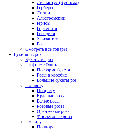
Лизиантус (Эустома)
Герберы
Лилии
Альстромерии
Ирисы
Гортензии
Гвоздики
Хризантемы
Розы
Смотреть все товары
Букеты из роз
Букеты из роз
По форме букета
По форме букета
Розы в коробке
Большие букеты роз
По цвету
По цвету
Красные розы
Белые розы
Розовые розы
Оранжевые розы
Фиолетовые розы
По виду
По виду