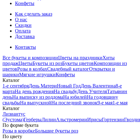
Конфеты
Как сделать заказ
О нас
Скидки
Оплата
Доставка
Контакты
Все букеты и композиции
Цветы на праздники
Хиты
продаж
Цветы
Букеты из роз
Букеты цветов
Композиции из
цветов
Розы в колбах
Свадебный каталог
Открытки и
шарики
Мягкие игрушки
Конфеты
Каталог
1-е сентября
День Матери
Новый Год
День Валентина
8-е
марта
На день рождения
На свадьбу
День Учителя
Татьянин
день
На выписку из роддома
На юбилей
На годовщину
свадьбы
На выпускной
На последний звонок
9-е мая
1-е мая
Каталог
Лизиантус
(Эустома)
Герберы
Лилии
Альстромерии
Ирисы
Гортензии
Гвозди
По форме букета
Розы в коробке
Большие букеты роз
По цвету