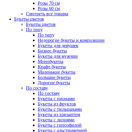
Розы 70 см
Розы 60 см
Смотреть все товары
Букеты цветов
Букеты цветов
По типу
По типу
Недорогие букеты и композиции
Букеты для девушек
Бизнес букеты
Букеты для мужчин
Монобукеты
Крафт букеты
Маленькие букеты
Большие букеты
Дорогие букеты
По составу
По составу
Букеты с пионами
Букеты из фруктов
Букеты с тюльпанами
Букеты из хризантем
Букеты с лилиями
Букеты с гипсофилой
Букеты с альстромерией