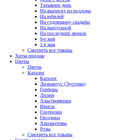
Татьянин день
На выписку из роддома
На юбилей
На годовщину свадьбы
На выпускной
На последний звонок
9-е мая
1-е мая
Смотреть все товары
Хиты продаж
Цветы
Цветы
Каталог
Каталог
Лизиантус (Эустома)
Герберы
Лилии
Альстромерии
Ирисы
Гортензии
Гвоздики
Хризантемы
Розы
Смотреть все товары