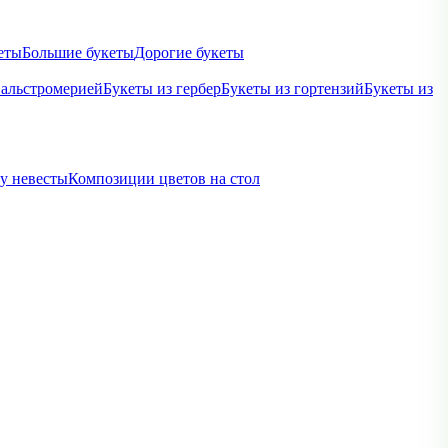
еты
Большие букеты
Дорогие букеты
 альстромерией
Букеты из гербер
Букеты из гортензий
Букеты из
ву невесты
Композиции цветов на стол