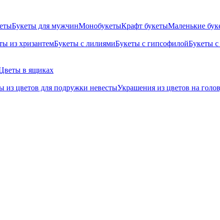
кеты
Букеты для мужчин
Монобукеты
Крафт букеты
Маленькие бук
ты из хризантем
Букеты с лилиями
Букеты с гипсофилой
Букеты с
Цветы в ящиках
ы из цветов для подружки невесты
Украшения из цветов на голо