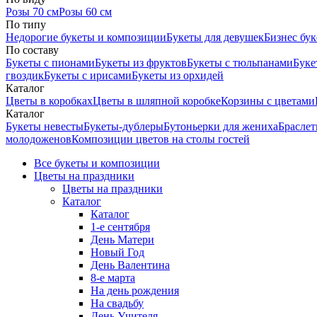
Розы 70 см
Розы 60 см
По типу
Недорогие букеты и композиции
Букеты для девушек
Бизнес бу
По составу
Букеты с пионами
Букеты из фруктов
Букеты с тюльпанами
Буке
гвоздик
Букеты с ирисами
Букеты из орхидей
Каталог
Цветы в коробках
Цветы в шляпной коробке
Корзины с цветами
Каталог
Букеты невесты
Букеты-дублеры
Бутоньерки для жениха
Браслет
молодоженов
Композиции цветов на столы гостей
Все букеты и композиции
Цветы на праздники
Цветы на праздники
Каталог
Каталог
1-е сентября
День Матери
Новый Год
День Валентина
8-е марта
На день рождения
На свадьбу
День Учителя