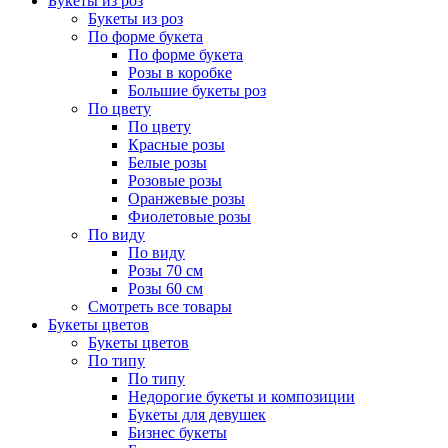
Букеты из роз
Букеты из роз
По форме букета
По форме букета
Розы в коробке
Большие букеты роз
По цвету
По цвету
Красные розы
Белые розы
Розовые розы
Оранжевые розы
Фиолетовые розы
По виду
По виду
Розы 70 см
Розы 60 см
Смотреть все товары
Букеты цветов
Букеты цветов
По типу
По типу
Недорогие букеты и композиции
Букеты для девушек
Бизнес букеты