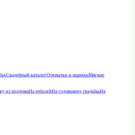
бах
Свадебный каталог
Открытки и шарики
Мягкие
ку из роддома
На юбилей
На годовщину свадьбы
На