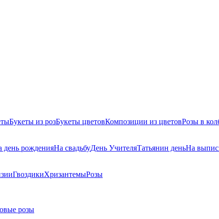
еты
Букеты из роз
Букеты цветов
Композиции из цветов
Розы в кол
а день рождения
На свадьбу
День Учителя
Татьянин день
На выпис
нзии
Гвоздики
Хризантемы
Розы
овые розы