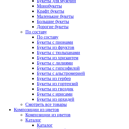
Букеты для мужчин
Монобукеты
Крафт букеты
Маленькие букеты
Большие букеты
Дорогие букеты
По составу
По составу
Букеты с пионами
Букеты из фруктов
Букеты с тюльпанами
Букеты из хризантем
Букеты с лилиями
Букеты с гипсофилой
Букеты с альстромерией
Букеты из гербер
Букеты из гортензий
Букеты из гвоздик
Букеты с ирисами
Букеты из орхидей
Смотреть все товары
Композиции из цветов
Композиции из цветов
Каталог
Каталог