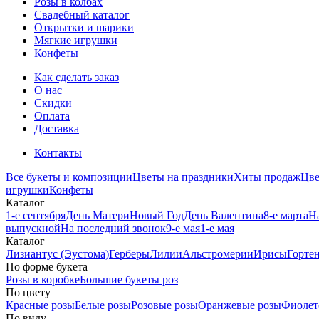
Розы в колбах
Свадебный каталог
Открытки и шарики
Мягкие игрушки
Конфеты
Как сделать заказ
О нас
Скидки
Оплата
Доставка
Контакты
Все букеты и композиции
Цветы на праздники
Хиты продаж
Цв
игрушки
Конфеты
Каталог
1-е сентября
День Матери
Новый Год
День Валентина
8-е марта
Н
выпускной
На последний звонок
9-е мая
1-е мая
Каталог
Лизиантус (Эустома)
Герберы
Лилии
Альстромерии
Ирисы
Горте
По форме букета
Розы в коробке
Большие букеты роз
По цвету
Красные розы
Белые розы
Розовые розы
Оранжевые розы
Фиолет
По виду