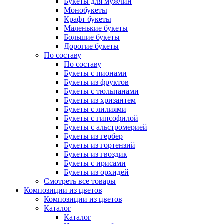
Букеты для мужчин
Монобукеты
Крафт букеты
Маленькие букеты
Большие букеты
Дорогие букеты
По составу
По составу
Букеты с пионами
Букеты из фруктов
Букеты с тюльпанами
Букеты из хризантем
Букеты с лилиями
Букеты с гипсофилой
Букеты с альстромерией
Букеты из гербер
Букеты из гортензий
Букеты из гвоздик
Букеты с ирисами
Букеты из орхидей
Смотреть все товары
Композиции из цветов
Композиции из цветов
Каталог
Каталог