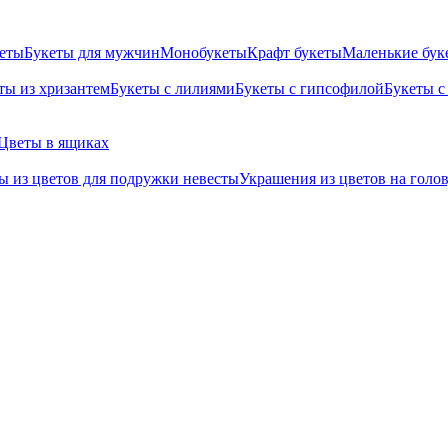
кеты
Букеты для мужчин
Монобукеты
Крафт букеты
Маленькие бук
ты из хризантем
Букеты с лилиями
Букеты с гипсофилой
Букеты с
Цветы в ящиках
ы из цветов для подружки невесты
Украшения из цветов на голо