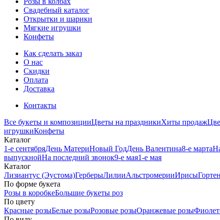
Розы в колбах
Свадебный каталог
Открытки и шарики
Мягкие игрушки
Конфеты
Как сделать заказ
О нас
Скидки
Оплата
Доставка
Контакты
Все букеты и композиции
Цветы на праздники
Хиты продаж
Цв
игрушки
Конфеты
Каталог
1-е сентября
День Матери
Новый Год
День Валентина
8-е марта
Н
выпускной
На последний звонок
9-е мая
1-е мая
Каталог
Лизиантус (Эустома)
Герберы
Лилии
Альстромерии
Ирисы
Горте
По форме букета
Розы в коробке
Большие букеты роз
По цвету
Красные розы
Белые розы
Розовые розы
Оранжевые розы
Фиолет
По виду