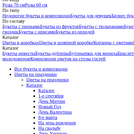
Розы 70 см
Розы 60 см
По типу
Недорогие букеты и композиции
Букеты для девушек
Бизнес бу
По составу
Букеты с пионами
Букеты из фруктов
Букеты с тюльпанами
Буке
гвоздик
Букеты с ирисами
Букеты из орхидей
Каталог
Цветы в коробках
Цветы в шляпной коробке
Корзины с цветами
Каталог
Букеты невесты
Букеты-дублеры
Бутоньерки для жениха
Браслет
молодоженов
Композиции цветов на столы гостей
Все букеты и композиции
Цветы на праздники
Цветы на праздники
Каталог
Каталог
1-е сентября
День Матери
Новый Год
День Валентина
8-е марта
На день рождения
На свадьбу
День Учителя