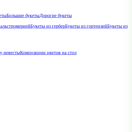
еты
Большие букеты
Дорогие букеты
 альстромерией
Букеты из гербер
Букеты из гортензий
Букеты из
ву невесты
Композиции цветов на стол