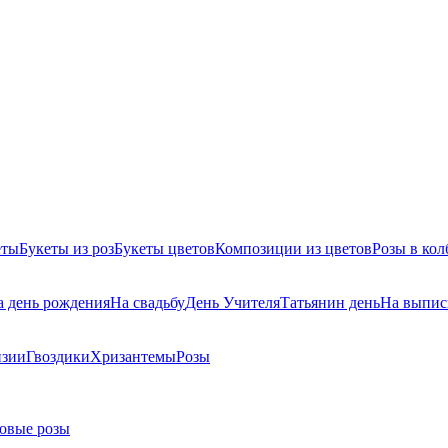
еты
Букеты из роз
Букеты цветов
Композиции из цветов
Розы в кол
а день рождения
На свадьбу
День Учителя
Татьянин день
На выпис
нзии
Гвоздики
Хризантемы
Розы
овые розы