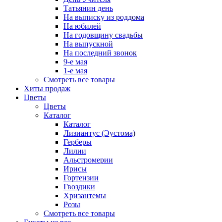
Татьянин день
На выписку из роддома
На юбилей
На годовщину свадьбы
На выпускной
На последний звонок
9-е мая
1-е мая
Смотреть все товары
Хиты продаж
Цветы
Цветы
Каталог
Каталог
Лизиантус (Эустома)
Герберы
Лилии
Альстромерии
Ирисы
Гортензии
Гвоздики
Хризантемы
Розы
Смотреть все товары