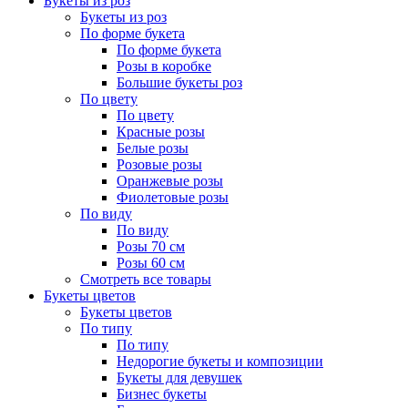
Букеты из роз
Букеты из роз
По форме букета
По форме букета
Розы в коробке
Большие букеты роз
По цвету
По цвету
Красные розы
Белые розы
Розовые розы
Оранжевые розы
Фиолетовые розы
По виду
По виду
Розы 70 см
Розы 60 см
Смотреть все товары
Букеты цветов
Букеты цветов
По типу
По типу
Недорогие букеты и композиции
Букеты для девушек
Бизнес букеты