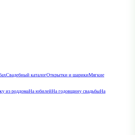
бах
Свадебный каталог
Открытки и шарики
Мягкие
ку из роддома
На юбилей
На годовщину свадьбы
На