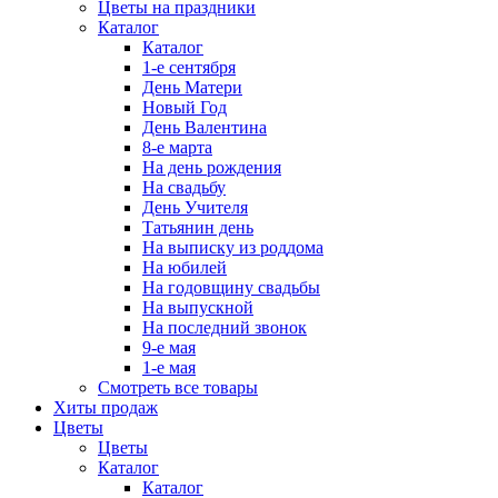
Цветы на праздники
Каталог
Каталог
1-е сентября
День Матери
Новый Год
День Валентина
8-е марта
На день рождения
На свадьбу
День Учителя
Татьянин день
На выписку из роддома
На юбилей
На годовщину свадьбы
На выпускной
На последний звонок
9-е мая
1-е мая
Смотреть все товары
Хиты продаж
Цветы
Цветы
Каталог
Каталог