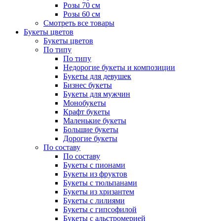
Розы 70 см
Розы 60 см
Смотреть все товары
Букеты цветов
Букеты цветов
По типу
По типу
Недорогие букеты и композиции
Букеты для девушек
Бизнес букеты
Букеты для мужчин
Монобукеты
Крафт букеты
Маленькие букеты
Большие букеты
Дорогие букеты
По составу
По составу
Букеты с пионами
Букеты из фруктов
Букеты с тюльпанами
Букеты из хризантем
Букеты с лилиями
Букеты с гипсофилой
Букеты с альстромерией