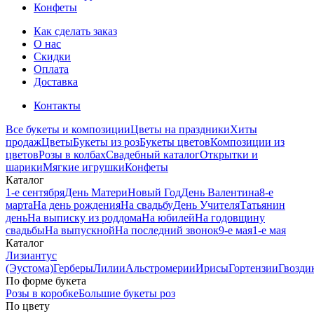
Конфеты
Как сделать заказ
О нас
Скидки
Оплата
Доставка
Контакты
Все букеты и композиции
Цветы на праздники
Хиты
продаж
Цветы
Букеты из роз
Букеты цветов
Композиции из
цветов
Розы в колбах
Свадебный каталог
Открытки и
шарики
Мягкие игрушки
Конфеты
Каталог
1-е сентября
День Матери
Новый Год
День Валентина
8-е
марта
На день рождения
На свадьбу
День Учителя
Татьянин
день
На выписку из роддома
На юбилей
На годовщину
свадьбы
На выпускной
На последний звонок
9-е мая
1-е мая
Каталог
Лизиантус
(Эустома)
Герберы
Лилии
Альстромерии
Ирисы
Гортензии
Гвозди
По форме букета
Розы в коробке
Большие букеты роз
По цвету