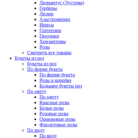
Лизиантус (Эустома)
Герберы
Лилии
Альстромерии
Ирисы
Гортензии
Гвоздики
Хризантемы
Розы
Смотреть все товары
Букеты из роз
Букеты из роз
По форме букета
По форме букета
Розы в коробке
Большие букеты роз
По цвету
По цвету
Красные розы
Белые розы
Розовые розы
Оранжевые розы
Фиолетовые розы
По виду
По виду