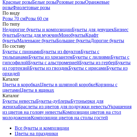
Красные розы
Белые розы
Розовые розы
Оранжевые
розы
Фиолетовые розы
По виду
Розы 70 см
Розы 60 см
По типу
Недорогие букеты и композиции
Букеты для девушек
Бизнес
букеты
Букеты для мужчин
Монобукеты
Крафт
букеты
Маленькие букеты
Большие букеты
Дорогие букеты
По составу
Букеты с пионами
Букеты из фруктов
Букеты с
тюльпанами
Букеты из хризантем
Букеты с лилиями
Букеты с
гипсофилой
Букеты с альстромерией
Букеты из гербер
Букеты
из гортензий
Букеты из гвоздик
Букеты с ирисами
Букеты из
орхидей
Каталог
Цветы в коробках
Цветы в шляпной коробке
Корзины с
цветами
Цветы в ящиках
Каталог
Букеты невесты
Букеты-дублеры
Бутоньерки для
жениха
Браслеты из цветов для подружки невесты
Украшения
из цветов на голову невесты
Композиции цветов на стол
молодоженов
Композиции цветов на столы гостей
Все букеты и композиции
Цветы на праздники