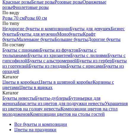
Красные розы
Белые розы
Розовые розы
Оранжевые
розы
Фиолетовые розы
По виду
Розы 70 см
Розы 60 см
По типу
Недорогие букеты и композиции
Букеты для девушек
Бизнес
букеты
Букеты для мужчин
Монобукеты
Крафт
букеты
Маленькие букеты
Большие букеты
Дорогие букеты
По составу
Букеты с пионами
Букеты из фруктов
Букеты с
тюльпанами
Букеты из хризантем
Букеты с лилиями
Букеты с
гипсофилой
Букеты с альстромерией
Букеты из гербер
Букеты
из гортензий
Букеты из гвоздик
Букеты с ирисами
Букеты из
орхидей
Каталог
Цветы в коробках
Цветы в шляпной коробке
Корзины с
цветами
Цветы в ящиках
Каталог
Букеты невесты
Букеты-дублеры
Бутоньерки для
жениха
Браслеты из цветов для подружки невесты
Украшения
из цветов на голову невесты
Композиции цветов на стол
молодоженов
Композиции цветов на столы гостей
Все букеты и композиции
Цветы на праздники