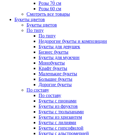
Розы 70 см
Розы 60 см
Смотреть все товары
Букеты цветов
Букеты цветов
По типу
По типу
Недорогие букеты и композиции
Букеты для девушек
Бизнес букеты
Букеты для мужчин
Монобукеты
Крафт букеты
Маленькие букеты
Большие букеты
Дорогие букеты
По составу
По составу
Букеты с пионами
Букеты из фруктов
Букеты с тюльпанами
Букеты из хризантем
Букеты с лилиями
Букеты с гипсофилой
Букеты с альстромерией