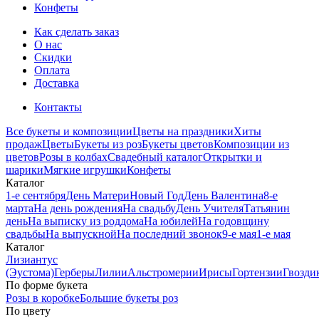
Конфеты
Как сделать заказ
О нас
Скидки
Оплата
Доставка
Контакты
Все букеты и композиции
Цветы на праздники
Хиты
продаж
Цветы
Букеты из роз
Букеты цветов
Композиции из
цветов
Розы в колбах
Свадебный каталог
Открытки и
шарики
Мягкие игрушки
Конфеты
Каталог
1-е сентября
День Матери
Новый Год
День Валентина
8-е
марта
На день рождения
На свадьбу
День Учителя
Татьянин
день
На выписку из роддома
На юбилей
На годовщину
свадьбы
На выпускной
На последний звонок
9-е мая
1-е мая
Каталог
Лизиантус
(Эустома)
Герберы
Лилии
Альстромерии
Ирисы
Гортензии
Гвозди
По форме букета
Розы в коробке
Большие букеты роз
По цвету