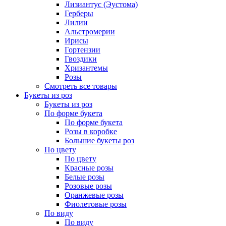
Лизиантус (Эустома)
Герберы
Лилии
Альстромерии
Ирисы
Гортензии
Гвоздики
Хризантемы
Розы
Смотреть все товары
Букеты из роз
Букеты из роз
По форме букета
По форме букета
Розы в коробке
Большие букеты роз
По цвету
По цвету
Красные розы
Белые розы
Розовые розы
Оранжевые розы
Фиолетовые розы
По виду
По виду