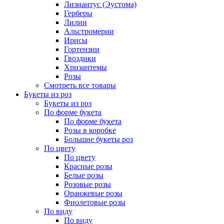
Лизиантус (Эустома)
Герберы
Лилии
Альстромерии
Ирисы
Гортензии
Гвоздики
Хризантемы
Розы
Смотреть все товары
Букеты из роз
Букеты из роз
По форме букета
По форме букета
Розы в коробке
Большие букеты роз
По цвету
По цвету
Красные розы
Белые розы
Розовые розы
Оранжевые розы
Фиолетовые розы
По виду
По виду