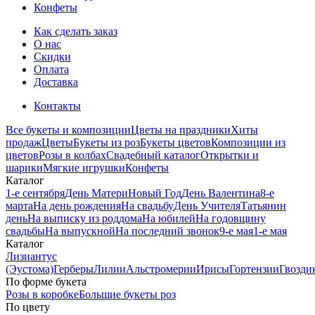
Конфеты
Как сделать заказ
О нас
Скидки
Оплата
Доставка
Контакты
Все букеты и композиции
Цветы на праздники
Хиты
продаж
Цветы
Букеты из роз
Букеты цветов
Композиции из
цветов
Розы в колбах
Свадебный каталог
Открытки и
шарики
Мягкие игрушки
Конфеты
Каталог
1-е сентября
День Матери
Новый Год
День Валентина
8-е
марта
На день рождения
На свадьбу
День Учителя
Татьянин
день
На выписку из роддома
На юбилей
На годовщину
свадьбы
На выпускной
На последний звонок
9-е мая
1-е мая
Каталог
Лизиантус
(Эустома)
Герберы
Лилии
Альстромерии
Ирисы
Гортензии
Гвозди
По форме букета
Розы в коробке
Большие букеты роз
По цвету