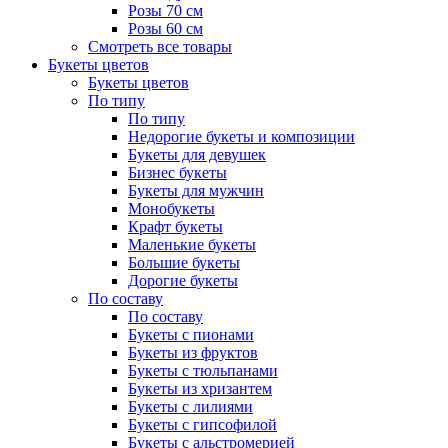
Розы 70 см
Розы 60 см
Смотреть все товары
Букеты цветов
Букеты цветов
По типу
По типу
Недорогие букеты и композиции
Букеты для девушек
Бизнес букеты
Букеты для мужчин
Монобукеты
Крафт букеты
Маленькие букеты
Большие букеты
Дорогие букеты
По составу
По составу
Букеты с пионами
Букеты из фруктов
Букеты с тюльпанами
Букеты из хризантем
Букеты с лилиями
Букеты с гипсофилой
Букеты с альстромерией