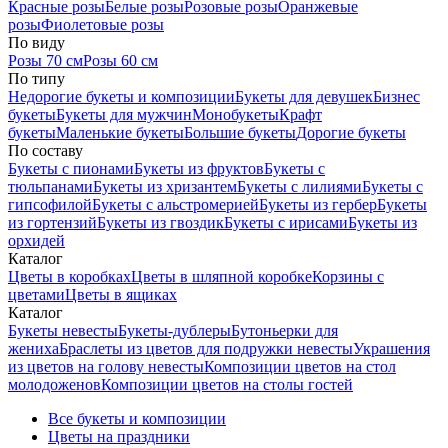
Красные розы
Белые розы
Розовые розы
Оранжевые
розы
Фиолетовые розы
По виду
Розы 70 см
Розы 60 см
По типу
Недорогие букеты и композиции
Букеты для девушек
Бизнес
букеты
Букеты для мужчин
Монобукеты
Крафт
букеты
Маленькие букеты
Большие букеты
Дорогие букеты
По составу
Букеты с пионами
Букеты из фруктов
Букеты с
тюльпанами
Букеты из хризантем
Букеты с лилиями
Букеты с
гипсофилой
Букеты с альстромерией
Букеты из гербер
Букеты
из гортензий
Букеты из гвоздик
Букеты с ирисами
Букеты из
орхидей
Каталог
Цветы в коробках
Цветы в шляпной коробке
Корзины с
цветами
Цветы в ящиках
Каталог
Букеты невесты
Букеты-дублеры
Бутоньерки для
жениха
Браслеты из цветов для подружки невесты
Украшения
из цветов на голову невесты
Композиции цветов на стол
молодоженов
Композиции цветов на столы гостей
Все букеты и композиции
Цветы на праздники