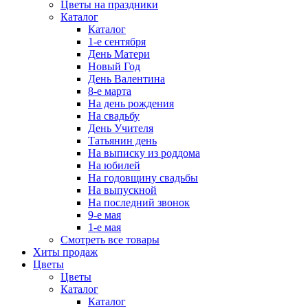
Цветы на праздники
Каталог
Каталог
1-е сентября
День Матери
Новый Год
День Валентина
8-е марта
На день рождения
На свадьбу
День Учителя
Татьянин день
На выписку из роддома
На юбилей
На годовщину свадьбы
На выпускной
На последний звонок
9-е мая
1-е мая
Смотреть все товары
Хиты продаж
Цветы
Цветы
Каталог
Каталог