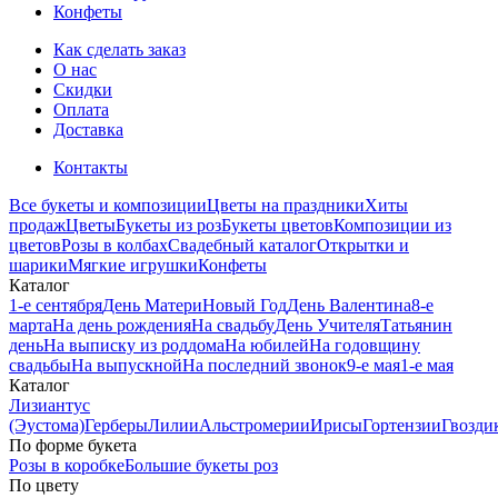
Конфеты
Как сделать заказ
О нас
Скидки
Оплата
Доставка
Контакты
Все букеты и композиции
Цветы на праздники
Хиты
продаж
Цветы
Букеты из роз
Букеты цветов
Композиции из
цветов
Розы в колбах
Свадебный каталог
Открытки и
шарики
Мягкие игрушки
Конфеты
Каталог
1-е сентября
День Матери
Новый Год
День Валентина
8-е
марта
На день рождения
На свадьбу
День Учителя
Татьянин
день
На выписку из роддома
На юбилей
На годовщину
свадьбы
На выпускной
На последний звонок
9-е мая
1-е мая
Каталог
Лизиантус
(Эустома)
Герберы
Лилии
Альстромерии
Ирисы
Гортензии
Гвозди
По форме букета
Розы в коробке
Большие букеты роз
По цвету