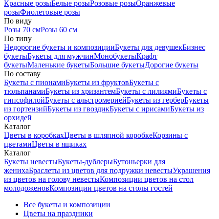
Красные розы
Белые розы
Розовые розы
Оранжевые
розы
Фиолетовые розы
По виду
Розы 70 см
Розы 60 см
По типу
Недорогие букеты и композиции
Букеты для девушек
Бизнес
букеты
Букеты для мужчин
Монобукеты
Крафт
букеты
Маленькие букеты
Большие букеты
Дорогие букеты
По составу
Букеты с пионами
Букеты из фруктов
Букеты с
тюльпанами
Букеты из хризантем
Букеты с лилиями
Букеты с
гипсофилой
Букеты с альстромерией
Букеты из гербер
Букеты
из гортензий
Букеты из гвоздик
Букеты с ирисами
Букеты из
орхидей
Каталог
Цветы в коробках
Цветы в шляпной коробке
Корзины с
цветами
Цветы в ящиках
Каталог
Букеты невесты
Букеты-дублеры
Бутоньерки для
жениха
Браслеты из цветов для подружки невесты
Украшения
из цветов на голову невесты
Композиции цветов на стол
молодоженов
Композиции цветов на столы гостей
Все букеты и композиции
Цветы на праздники