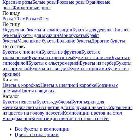
Красные розы
Белые розы
Розовые розы
Оранжевые
розы
Фиолетовые розы
По виду
Розы 70 см
Розы 60 см
По типу
Недорогие букеты и композиции
Букеты для девушек
Бизнес
букеты
Букеты для мужчин
Монобукеты
Крафт
букеты
Маленькие букеты
Большие букеты
Дорогие букеты
По составу
Букеты с пионами
Букеты из фруктов
Букеты с
тюльпанами
Букеты из хризантем
Букеты с лилиями
Букеты с
гипсофилой
Букеты с альстромерией
Букеты из гербер
Букеты
из гортензий
Букеты из гвоздик
Букеты с ирисами
Букеты из
орхидей
Каталог
Цветы в коробках
Цветы в шляпной коробке
Корзины с
цветами
Цветы в ящиках
Каталог
Букеты невесты
Букеты-дублеры
Бутоньерки для
жениха
Браслеты из цветов для подружки невесты
Украшения
из цветов на голову невесты
Композиции цветов на стол
молодоженов
Композиции цветов на столы гостей
Все букеты и композиции
Цветы на праздники