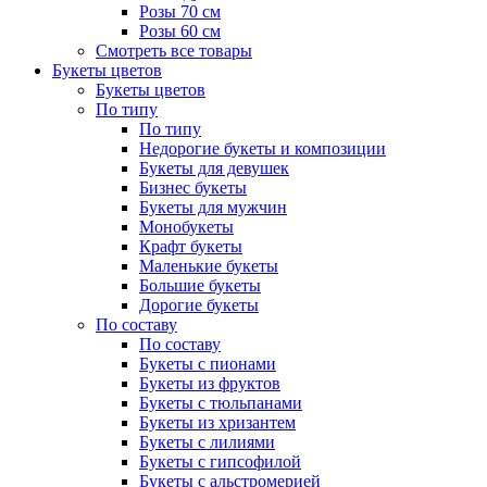
Розы 70 см
Розы 60 см
Смотреть все товары
Букеты цветов
Букеты цветов
По типу
По типу
Недорогие букеты и композиции
Букеты для девушек
Бизнес букеты
Букеты для мужчин
Монобукеты
Крафт букеты
Маленькие букеты
Большие букеты
Дорогие букеты
По составу
По составу
Букеты с пионами
Букеты из фруктов
Букеты с тюльпанами
Букеты из хризантем
Букеты с лилиями
Букеты с гипсофилой
Букеты с альстромерией