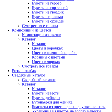
Букеты из гербер
Букеты из гортензий
Букеты из гвоздик
Букеты с ирисами
Букеты из орхидей
Смотреть все товары
Композиции из цветов
Композиции из цветов
Каталог
Каталог
Цветы в коробках
Цветы в шляпной коробке
Корзины с цветами
Цветы в ящиках
Смотреть все товары
Розы в колбах
Свадебный каталог
Свадебный каталог
Каталог
Каталог
Букеты невесты
Букеты-дублеры
Бутоньерки для жениха
Браслеты из цветов для подружки невесты
Украшения из цветов на голову невесты