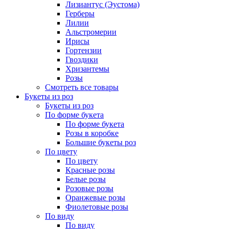
Лизиантус (Эустома)
Герберы
Лилии
Альстромерии
Ирисы
Гортензии
Гвоздики
Хризантемы
Розы
Смотреть все товары
Букеты из роз
Букеты из роз
По форме букета
По форме букета
Розы в коробке
Большие букеты роз
По цвету
По цвету
Красные розы
Белые розы
Розовые розы
Оранжевые розы
Фиолетовые розы
По виду
По виду