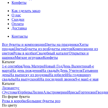
Конфеты
Как сделать заказ
О нас
Скидки
Оплата
Доставка
Контакты
Все букеты и композиции
Цветы на праздники
Хиты
продаж
Цветы
Букеты из роз
Букеты цветов
Композиции из
цветов
Розы в колбах
Свадебный каталог
Открытки и
шарики
Мягкие игрушки
Конфеты
Каталог
1-е сентября
День Матери
Новый Год
День Валентина
8-е
марта
На день рождения
На свадьбу
День Учителя
Татьянин
день
На выписку из роддома
На юбилей
На годовщину
свадьбы
На выпускной
На последний звонок
9-е мая
1-е мая
Каталог
Лизиантус
(Эустома)
Герберы
Лилии
Альстромерии
Ирисы
Гортензии
Гвозди
По форме букета
Розы в коробке
Большие букеты роз
По цвету