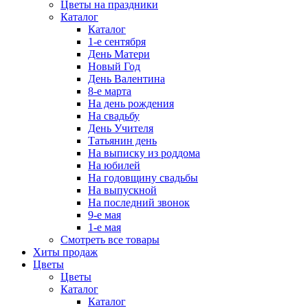
Цветы на праздники
Каталог
Каталог
1-е сентября
День Матери
Новый Год
День Валентина
8-е марта
На день рождения
На свадьбу
День Учителя
Татьянин день
На выписку из роддома
На юбилей
На годовщину свадьбы
На выпускной
На последний звонок
9-е мая
1-е мая
Смотреть все товары
Хиты продаж
Цветы
Цветы
Каталог
Каталог