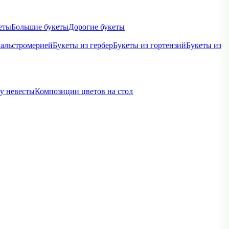
еты
Большие букеты
Дорогие букеты
 альстромерией
Букеты из гербер
Букеты из гортензий
Букеты из
ву невесты
Композиции цветов на стол