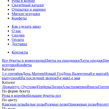
Розы в колбах
Свадебный каталог
Открытки и шарики
Мягкие игрушки
Конфеты
Как сделать заказ
О нас
Скидки
Оплата
Доставка
Контакты
Все букеты и композиции
Цветы на праздники
Хиты продаж
Цв
игрушки
Конфеты
Каталог
1-е сентября
День Матери
Новый Год
День Валентина
8-е марта
Н
выпускной
На последний звонок
9-е мая
1-е мая
Каталог
Лизиантус (Эустома)
Герберы
Лилии
Альстромерии
Ирисы
Горте
По форме букета
Розы в коробке
Большие букеты роз
По цвету
Красные розы
Белые розы
Розовые розы
Оранжевые розы
Фиолет
По виду