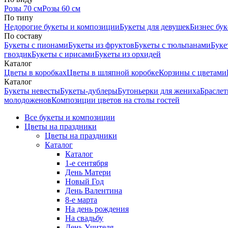
Розы 70 см
Розы 60 см
По типу
Недорогие букеты и композиции
Букеты для девушек
Бизнес бу
По составу
Букеты с пионами
Букеты из фруктов
Букеты с тюльпанами
Буке
гвоздик
Букеты с ирисами
Букеты из орхидей
Каталог
Цветы в коробках
Цветы в шляпной коробке
Корзины с цветами
Каталог
Букеты невесты
Букеты-дублеры
Бутоньерки для жениха
Браслет
молодоженов
Композиции цветов на столы гостей
Все букеты и композиции
Цветы на праздники
Цветы на праздники
Каталог
Каталог
1-е сентября
День Матери
Новый Год
День Валентина
8-е марта
На день рождения
На свадьбу
День Учителя