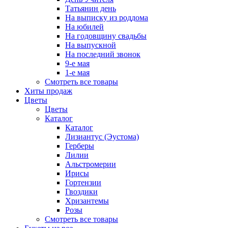
Татьянин день
На выписку из роддома
На юбилей
На годовщину свадьбы
На выпускной
На последний звонок
9-е мая
1-е мая
Смотреть все товары
Хиты продаж
Цветы
Цветы
Каталог
Каталог
Лизиантус (Эустома)
Герберы
Лилии
Альстромерии
Ирисы
Гортензии
Гвоздики
Хризантемы
Розы
Смотреть все товары