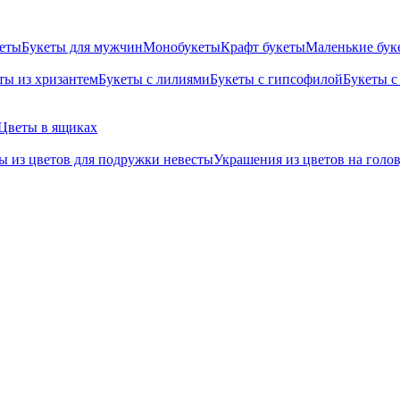
кеты
Букеты для мужчин
Монобукеты
Крафт букеты
Маленькие бук
ты из хризантем
Букеты с лилиями
Букеты с гипсофилой
Букеты с
Цветы в ящиках
ы из цветов для подружки невесты
Украшения из цветов на голо