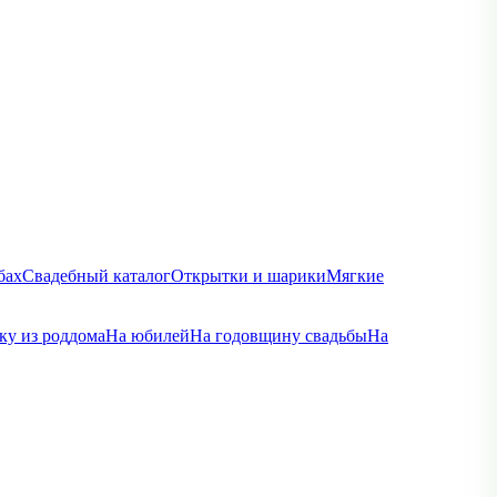
бах
Свадебный каталог
Открытки и шарики
Мягкие
ку из роддома
На юбилей
На годовщину свадьбы
На