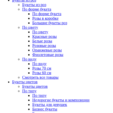
Букеты из роз
Букеты из роз
По форме букета
По форме букета
Розы в коробке
Большие букеты роз
По цвету
По цвету
Красные розы
Белые розы
Розовые розы
Оранжевые розы
Фиолетовые розы
По виду
По виду
Розы 70 см
Розы 60 см
Смотреть все товары
Букеты цветов
Букеты цветов
По типу
По типу
Недорогие букеты и композиции
Букеты для девушек
Бизнес букеты