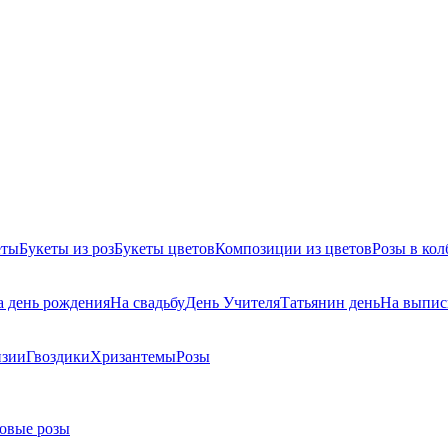
еты
Букеты из роз
Букеты цветов
Композиции из цветов
Розы в кол
а день рождения
На свадьбу
День Учителя
Татьянин день
На выпис
нзии
Гвоздики
Хризантемы
Розы
овые розы