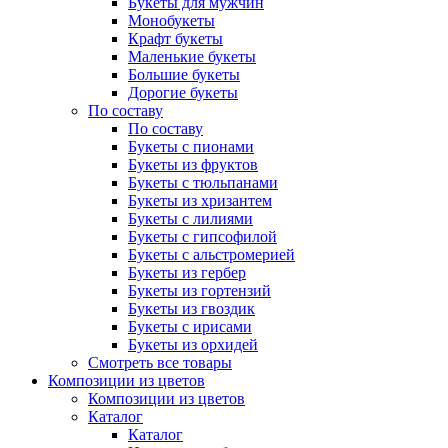
Букеты для мужчин
Монобукеты
Крафт букеты
Маленькие букеты
Большие букеты
Дорогие букеты
По составу
По составу
Букеты с пионами
Букеты из фруктов
Букеты с тюльпанами
Букеты из хризантем
Букеты с лилиями
Букеты с гипсофилой
Букеты с альстромерией
Букеты из гербер
Букеты из гортензий
Букеты из гвоздик
Букеты с ирисами
Букеты из орхидей
Смотреть все товары
Композиции из цветов
Композиции из цветов
Каталог
Каталог