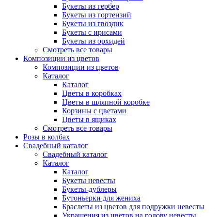
Букеты из гербер
Букеты из гортензий
Букеты из гвоздик
Букеты с ирисами
Букеты из орхидей
Смотреть все товары
Композиции из цветов
Композиции из цветов
Каталог
Каталог
Цветы в коробках
Цветы в шляпной коробке
Корзины с цветами
Цветы в ящиках
Смотреть все товары
Розы в колбах
Свадебный каталог
Свадебный каталог
Каталог
Каталог
Букеты невесты
Букеты-дублеры
Бутоньерки для жениха
Браслеты из цветов для подружки невесты
Украшения из цветов на голову невесты