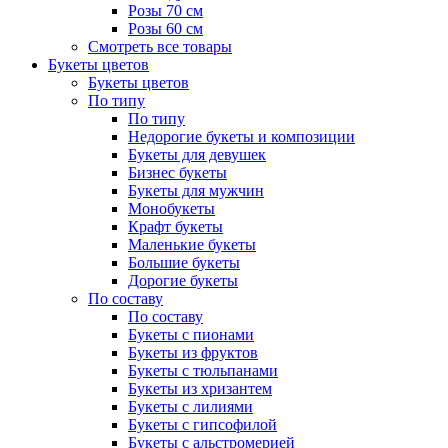
Розы 70 см
Розы 60 см
Смотреть все товары
Букеты цветов
Букеты цветов
По типу
По типу
Недорогие букеты и композиции
Букеты для девушек
Бизнес букеты
Букеты для мужчин
Монобукеты
Крафт букеты
Маленькие букеты
Большие букеты
Дорогие букеты
По составу
По составу
Букеты с пионами
Букеты из фруктов
Букеты с тюльпанами
Букеты из хризантем
Букеты с лилиями
Букеты с гипсофилой
Букеты с альстромерией