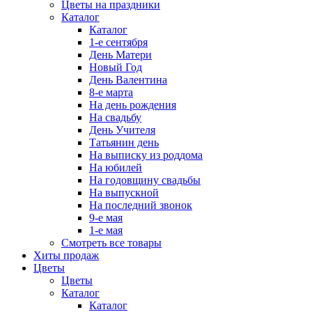
Цветы на праздники
Каталог
Каталог
1-е сентября
День Матери
Новый Год
День Валентина
8-е марта
На день рождения
На свадьбу
День Учителя
Татьянин день
На выписку из роддома
На юбилей
На годовщину свадьбы
На выпускной
На последний звонок
9-е мая
1-е мая
Смотреть все товары
Хиты продаж
Цветы
Цветы
Каталог
Каталог