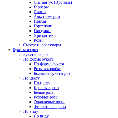
Лизиантус (Эустома)
Герберы
Лилии
Альстромерии
Ирисы
Гортензии
Гвоздики
Хризантемы
Розы
Смотреть все товары
Букеты из роз
Букеты из роз
По форме букета
По форме букета
Розы в коробке
Большие букеты роз
По цвету
По цвету
Красные розы
Белые розы
Розовые розы
Оранжевые розы
Фиолетовые розы
По виду
По виду