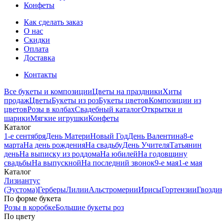
Конфеты
Как сделать заказ
О нас
Скидки
Оплата
Доставка
Контакты
Все букеты и композиции
Цветы на праздники
Хиты
продаж
Цветы
Букеты из роз
Букеты цветов
Композиции из
цветов
Розы в колбах
Свадебный каталог
Открытки и
шарики
Мягкие игрушки
Конфеты
Каталог
1-е сентября
День Матери
Новый Год
День Валентина
8-е
марта
На день рождения
На свадьбу
День Учителя
Татьянин
день
На выписку из роддома
На юбилей
На годовщину
свадьбы
На выпускной
На последний звонок
9-е мая
1-е мая
Каталог
Лизиантус
(Эустома)
Герберы
Лилии
Альстромерии
Ирисы
Гортензии
Гвозди
По форме букета
Розы в коробке
Большие букеты роз
По цвету