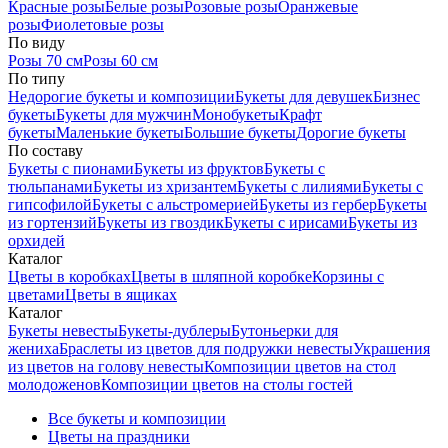
Красные розы
Белые розы
Розовые розы
Оранжевые
розы
Фиолетовые розы
По виду
Розы 70 см
Розы 60 см
По типу
Недорогие букеты и композиции
Букеты для девушек
Бизнес
букеты
Букеты для мужчин
Монобукеты
Крафт
букеты
Маленькие букеты
Большие букеты
Дорогие букеты
По составу
Букеты с пионами
Букеты из фруктов
Букеты с
тюльпанами
Букеты из хризантем
Букеты с лилиями
Букеты с
гипсофилой
Букеты с альстромерией
Букеты из гербер
Букеты
из гортензий
Букеты из гвоздик
Букеты с ирисами
Букеты из
орхидей
Каталог
Цветы в коробках
Цветы в шляпной коробке
Корзины с
цветами
Цветы в ящиках
Каталог
Букеты невесты
Букеты-дублеры
Бутоньерки для
жениха
Браслеты из цветов для подружки невесты
Украшения
из цветов на голову невесты
Композиции цветов на стол
молодоженов
Композиции цветов на столы гостей
Все букеты и композиции
Цветы на праздники