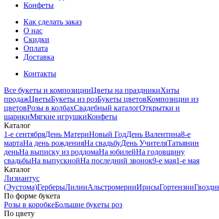
Конфеты
Как сделать заказ
О нас
Скидки
Оплата
Доставка
Контакты
Все букеты и композиции
Цветы на праздники
Хиты
продаж
Цветы
Букеты из роз
Букеты цветов
Композиции из
цветов
Розы в колбах
Свадебный каталог
Открытки и
шарики
Мягкие игрушки
Конфеты
Каталог
1-е сентября
День Матери
Новый Год
День Валентина
8-е
марта
На день рождения
На свадьбу
День Учителя
Татьянин
день
На выписку из роддома
На юбилей
На годовщину
свадьбы
На выпускной
На последний звонок
9-е мая
1-е мая
Каталог
Лизиантус
(Эустома)
Герберы
Лилии
Альстромерии
Ирисы
Гортензии
Гвозди
По форме букета
Розы в коробке
Большие букеты роз
По цвету