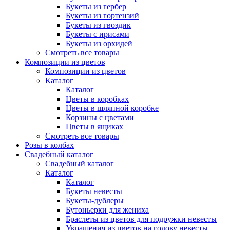
Букеты из гербер
Букеты из гортензий
Букеты из гвоздик
Букеты с ирисами
Букеты из орхидей
Смотреть все товары
Композиции из цветов
Композиции из цветов
Каталог
Каталог
Цветы в коробках
Цветы в шляпной коробке
Корзины с цветами
Цветы в ящиках
Смотреть все товары
Розы в колбах
Свадебный каталог
Свадебный каталог
Каталог
Каталог
Букеты невесты
Букеты-дублеры
Бутоньерки для жениха
Браслеты из цветов для подружки невесты
Украшения из цветов на голову невесты