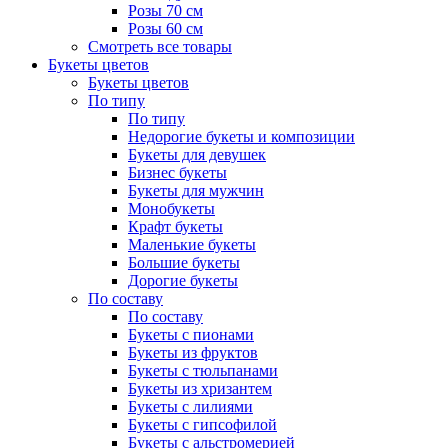
Розы 70 см
Розы 60 см
Смотреть все товары
Букеты цветов
Букеты цветов
По типу
По типу
Недорогие букеты и композиции
Букеты для девушек
Бизнес букеты
Букеты для мужчин
Монобукеты
Крафт букеты
Маленькие букеты
Большие букеты
Дорогие букеты
По составу
По составу
Букеты с пионами
Букеты из фруктов
Букеты с тюльпанами
Букеты из хризантем
Букеты с лилиями
Букеты с гипсофилой
Букеты с альстромерией