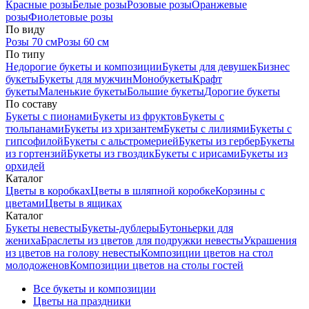
Красные розы
Белые розы
Розовые розы
Оранжевые
розы
Фиолетовые розы
По виду
Розы 70 см
Розы 60 см
По типу
Недорогие букеты и композиции
Букеты для девушек
Бизнес
букеты
Букеты для мужчин
Монобукеты
Крафт
букеты
Маленькие букеты
Большие букеты
Дорогие букеты
По составу
Букеты с пионами
Букеты из фруктов
Букеты с
тюльпанами
Букеты из хризантем
Букеты с лилиями
Букеты с
гипсофилой
Букеты с альстромерией
Букеты из гербер
Букеты
из гортензий
Букеты из гвоздик
Букеты с ирисами
Букеты из
орхидей
Каталог
Цветы в коробках
Цветы в шляпной коробке
Корзины с
цветами
Цветы в ящиках
Каталог
Букеты невесты
Букеты-дублеры
Бутоньерки для
жениха
Браслеты из цветов для подружки невесты
Украшения
из цветов на голову невесты
Композиции цветов на стол
молодоженов
Композиции цветов на столы гостей
Все букеты и композиции
Цветы на праздники