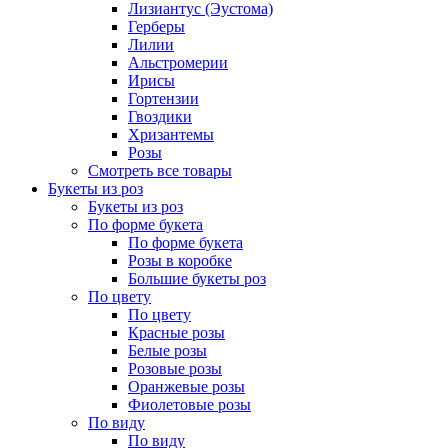
Лизиантус (Эустома)
Герберы
Лилии
Альстромерии
Ирисы
Гортензии
Гвоздики
Хризантемы
Розы
Смотреть все товары
Букеты из роз
Букеты из роз
По форме букета
По форме букета
Розы в коробке
Большие букеты роз
По цвету
По цвету
Красные розы
Белые розы
Розовые розы
Оранжевые розы
Фиолетовые розы
По виду
По виду