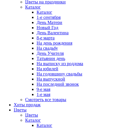
Цветы на праздники
Каталог
Каталог
1-е сентября
День Матери
Новый Год
День Валентина
8-е марта
На день рождения
На свадьбу
День Учителя
Татьянин день
На выписку из роддома
На юбилей
На годовщину свадьбы
На выпускной
На последний звонок
9-е мая
1-е мая
Смотреть все товары
Хиты продаж
Цветы
Цветы
Каталог
Каталог