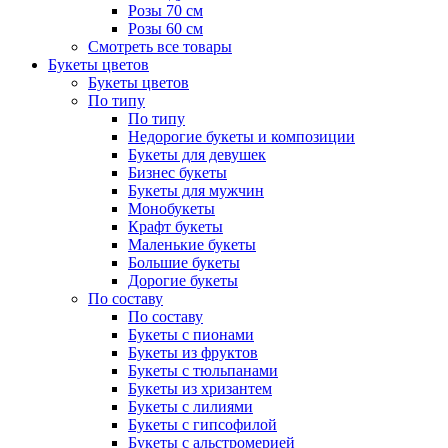
Розы 70 см
Розы 60 см
Смотреть все товары
Букеты цветов
Букеты цветов
По типу
По типу
Недорогие букеты и композиции
Букеты для девушек
Бизнес букеты
Букеты для мужчин
Монобукеты
Крафт букеты
Маленькие букеты
Большие букеты
Дорогие букеты
По составу
По составу
Букеты с пионами
Букеты из фруктов
Букеты с тюльпанами
Букеты из хризантем
Букеты с лилиями
Букеты с гипсофилой
Букеты с альстромерией