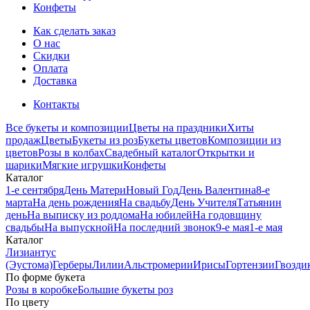
Конфеты
Как сделать заказ
О нас
Скидки
Оплата
Доставка
Контакты
Все букеты и композиции
Цветы на праздники
Хиты
продаж
Цветы
Букеты из роз
Букеты цветов
Композиции из
цветов
Розы в колбах
Свадебный каталог
Открытки и
шарики
Мягкие игрушки
Конфеты
Каталог
1-е сентября
День Матери
Новый Год
День Валентина
8-е
марта
На день рождения
На свадьбу
День Учителя
Татьянин
день
На выписку из роддома
На юбилей
На годовщину
свадьбы
На выпускной
На последний звонок
9-е мая
1-е мая
Каталог
Лизиантус
(Эустома)
Герберы
Лилии
Альстромерии
Ирисы
Гортензии
Гвозди
По форме букета
Розы в коробке
Большие букеты роз
По цвету