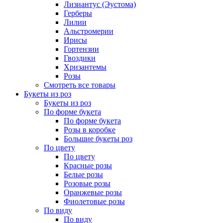
Лизиантус (Эустома)
Герберы
Лилии
Альстромерии
Ирисы
Гортензии
Гвоздики
Хризантемы
Розы
Смотреть все товары
Букеты из роз
Букеты из роз
По форме букета
По форме букета
Розы в коробке
Большие букеты роз
По цвету
По цвету
Красные розы
Белые розы
Розовые розы
Оранжевые розы
Фиолетовые розы
По виду
По виду