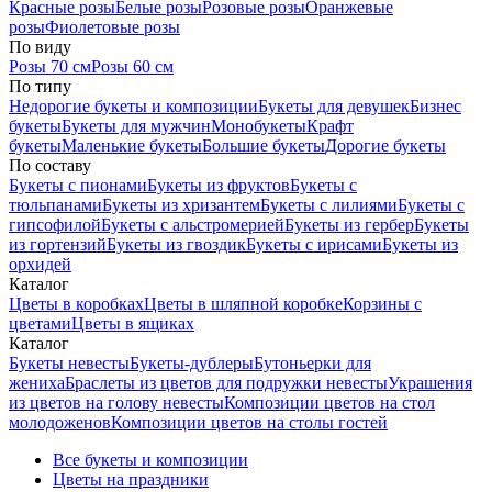
Красные розы
Белые розы
Розовые розы
Оранжевые
розы
Фиолетовые розы
По виду
Розы 70 см
Розы 60 см
По типу
Недорогие букеты и композиции
Букеты для девушек
Бизнес
букеты
Букеты для мужчин
Монобукеты
Крафт
букеты
Маленькие букеты
Большие букеты
Дорогие букеты
По составу
Букеты с пионами
Букеты из фруктов
Букеты с
тюльпанами
Букеты из хризантем
Букеты с лилиями
Букеты с
гипсофилой
Букеты с альстромерией
Букеты из гербер
Букеты
из гортензий
Букеты из гвоздик
Букеты с ирисами
Букеты из
орхидей
Каталог
Цветы в коробках
Цветы в шляпной коробке
Корзины с
цветами
Цветы в ящиках
Каталог
Букеты невесты
Букеты-дублеры
Бутоньерки для
жениха
Браслеты из цветов для подружки невесты
Украшения
из цветов на голову невесты
Композиции цветов на стол
молодоженов
Композиции цветов на столы гостей
Все букеты и композиции
Цветы на праздники