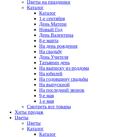
Цветы на праздники
Каталог
Каталог
1-е сентября
День Матери
Новый Год
День Валентина
8-е марта
На день рождения
На свадьбу
День Учителя
Татьянин день
На выписку из роддома
На юбилей
На годовщину свадьбы
На выпускной
На последний звонок
9-е мая
1-е мая
Смотреть все товары
Хиты продаж
Цветы
Цветы
Каталог
Каталог