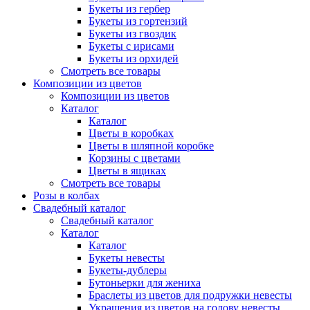
Букеты из гербер
Букеты из гортензий
Букеты из гвоздик
Букеты с ирисами
Букеты из орхидей
Смотреть все товары
Композиции из цветов
Композиции из цветов
Каталог
Каталог
Цветы в коробках
Цветы в шляпной коробке
Корзины с цветами
Цветы в ящиках
Смотреть все товары
Розы в колбах
Свадебный каталог
Свадебный каталог
Каталог
Каталог
Букеты невесты
Букеты-дублеры
Бутоньерки для жениха
Браслеты из цветов для подружки невесты
Украшения из цветов на голову невесты