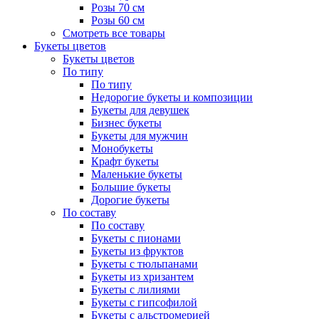
Розы 70 см
Розы 60 см
Смотреть все товары
Букеты цветов
Букеты цветов
По типу
По типу
Недорогие букеты и композиции
Букеты для девушек
Бизнес букеты
Букеты для мужчин
Монобукеты
Крафт букеты
Маленькие букеты
Большие букеты
Дорогие букеты
По составу
По составу
Букеты с пионами
Букеты из фруктов
Букеты с тюльпанами
Букеты из хризантем
Букеты с лилиями
Букеты с гипсофилой
Букеты с альстромерией