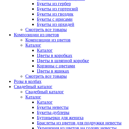
Букеты из гербер
Букеты из гортензий
Букеты из гвоздик
Букеты с ирисами
Букеты из орхидей
Смотреть все товары
Композиции из цветов
Композиции из цветов
Каталог
Каталог
Цветы в коробках
Цветы в шляпной коробке
Корзины с цветами
Цветы в ящиках
Смотреть все товары
Розы в колбах
Свадебный каталог
Свадебный каталог
Каталог
Каталог
Букеты невесты
Букеты-дублеры
Бутоньерки для жениха
Браслеты из цветов для подружки невесты
Украшения из цветов на голову невесты