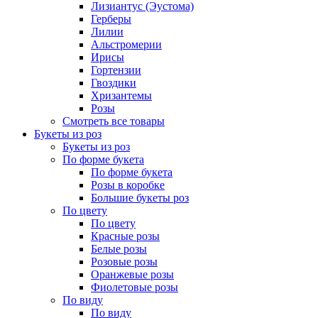
Лизиантус (Эустома)
Герберы
Лилии
Альстромерии
Ирисы
Гортензии
Гвоздики
Хризантемы
Розы
Смотреть все товары
Букеты из роз
Букеты из роз
По форме букета
По форме букета
Розы в коробке
Большие букеты роз
По цвету
По цвету
Красные розы
Белые розы
Розовые розы
Оранжевые розы
Фиолетовые розы
По виду
По виду