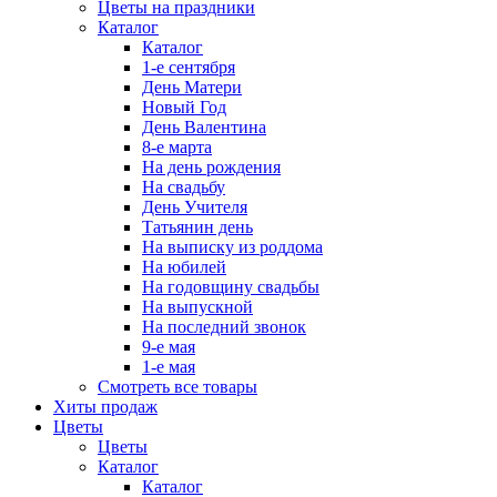
Цветы на праздники
Каталог
Каталог
1-е сентября
День Матери
Новый Год
День Валентина
8-е марта
На день рождения
На свадьбу
День Учителя
Татьянин день
На выписку из роддома
На юбилей
На годовщину свадьбы
На выпускной
На последний звонок
9-е мая
1-е мая
Смотреть все товары
Хиты продаж
Цветы
Цветы
Каталог
Каталог