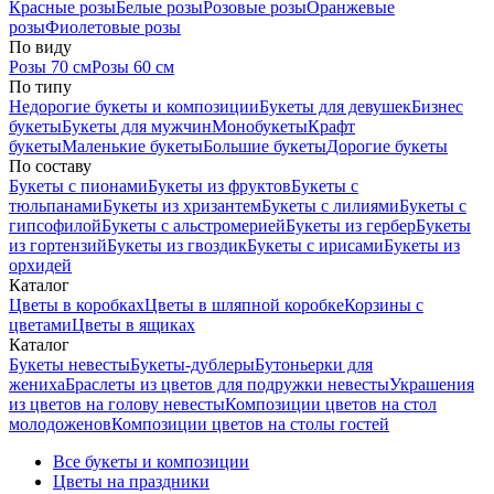
Красные розы
Белые розы
Розовые розы
Оранжевые
розы
Фиолетовые розы
По виду
Розы 70 см
Розы 60 см
По типу
Недорогие букеты и композиции
Букеты для девушек
Бизнес
букеты
Букеты для мужчин
Монобукеты
Крафт
букеты
Маленькие букеты
Большие букеты
Дорогие букеты
По составу
Букеты с пионами
Букеты из фруктов
Букеты с
тюльпанами
Букеты из хризантем
Букеты с лилиями
Букеты с
гипсофилой
Букеты с альстромерией
Букеты из гербер
Букеты
из гортензий
Букеты из гвоздик
Букеты с ирисами
Букеты из
орхидей
Каталог
Цветы в коробках
Цветы в шляпной коробке
Корзины с
цветами
Цветы в ящиках
Каталог
Букеты невесты
Букеты-дублеры
Бутоньерки для
жениха
Браслеты из цветов для подружки невесты
Украшения
из цветов на голову невесты
Композиции цветов на стол
молодоженов
Композиции цветов на столы гостей
Все букеты и композиции
Цветы на праздники