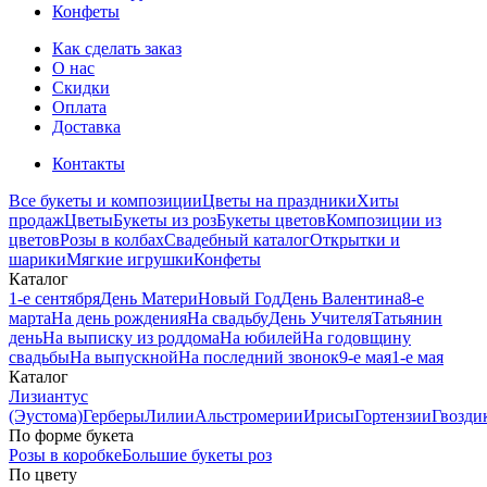
Конфеты
Как сделать заказ
О нас
Скидки
Оплата
Доставка
Контакты
Все букеты и композиции
Цветы на праздники
Хиты
продаж
Цветы
Букеты из роз
Букеты цветов
Композиции из
цветов
Розы в колбах
Свадебный каталог
Открытки и
шарики
Мягкие игрушки
Конфеты
Каталог
1-е сентября
День Матери
Новый Год
День Валентина
8-е
марта
На день рождения
На свадьбу
День Учителя
Татьянин
день
На выписку из роддома
На юбилей
На годовщину
свадьбы
На выпускной
На последний звонок
9-е мая
1-е мая
Каталог
Лизиантус
(Эустома)
Герберы
Лилии
Альстромерии
Ирисы
Гортензии
Гвозди
По форме букета
Розы в коробке
Большие букеты роз
По цвету