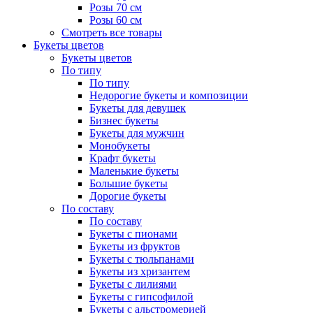
Розы 70 см
Розы 60 см
Смотреть все товары
Букеты цветов
Букеты цветов
По типу
По типу
Недорогие букеты и композиции
Букеты для девушек
Бизнес букеты
Букеты для мужчин
Монобукеты
Крафт букеты
Маленькие букеты
Большие букеты
Дорогие букеты
По составу
По составу
Букеты с пионами
Букеты из фруктов
Букеты с тюльпанами
Букеты из хризантем
Букеты с лилиями
Букеты с гипсофилой
Букеты с альстромерией