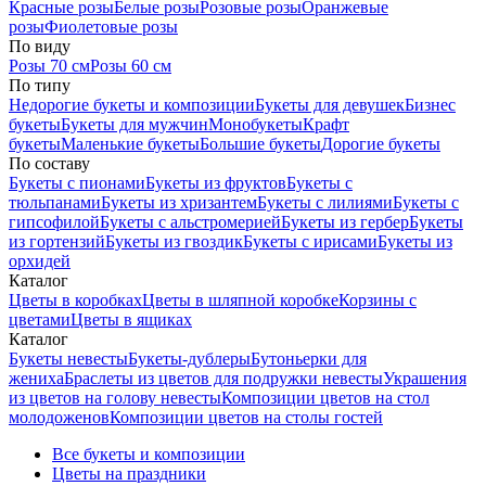
Красные розы
Белые розы
Розовые розы
Оранжевые
розы
Фиолетовые розы
По виду
Розы 70 см
Розы 60 см
По типу
Недорогие букеты и композиции
Букеты для девушек
Бизнес
букеты
Букеты для мужчин
Монобукеты
Крафт
букеты
Маленькие букеты
Большие букеты
Дорогие букеты
По составу
Букеты с пионами
Букеты из фруктов
Букеты с
тюльпанами
Букеты из хризантем
Букеты с лилиями
Букеты с
гипсофилой
Букеты с альстромерией
Букеты из гербер
Букеты
из гортензий
Букеты из гвоздик
Букеты с ирисами
Букеты из
орхидей
Каталог
Цветы в коробках
Цветы в шляпной коробке
Корзины с
цветами
Цветы в ящиках
Каталог
Букеты невесты
Букеты-дублеры
Бутоньерки для
жениха
Браслеты из цветов для подружки невесты
Украшения
из цветов на голову невесты
Композиции цветов на стол
молодоженов
Композиции цветов на столы гостей
Все букеты и композиции
Цветы на праздники