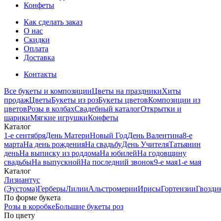
Конфеты
Как сделать заказ
О нас
Скидки
Оплата
Доставка
Контакты
Все букеты и композиции
Цветы на праздники
Хиты
продаж
Цветы
Букеты из роз
Букеты цветов
Композиции из
цветов
Розы в колбах
Свадебный каталог
Открытки и
шарики
Мягкие игрушки
Конфеты
Каталог
1-е сентября
День Матери
Новый Год
День Валентина
8-е
марта
На день рождения
На свадьбу
День Учителя
Татьянин
день
На выписку из роддома
На юбилей
На годовщину
свадьбы
На выпускной
На последний звонок
9-е мая
1-е мая
Каталог
Лизиантус
(Эустома)
Герберы
Лилии
Альстромерии
Ирисы
Гортензии
Гвозди
По форме букета
Розы в коробке
Большие букеты роз
По цвету