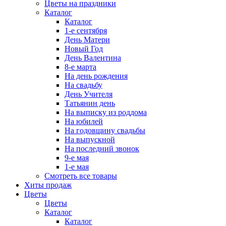
Цветы на праздники
Каталог
Каталог
1-е сентября
День Матери
Новый Год
День Валентина
8-е марта
На день рождения
На свадьбу
День Учителя
Татьянин день
На выписку из роддома
На юбилей
На годовщину свадьбы
На выпускной
На последний звонок
9-е мая
1-е мая
Смотреть все товары
Хиты продаж
Цветы
Цветы
Каталог
Каталог