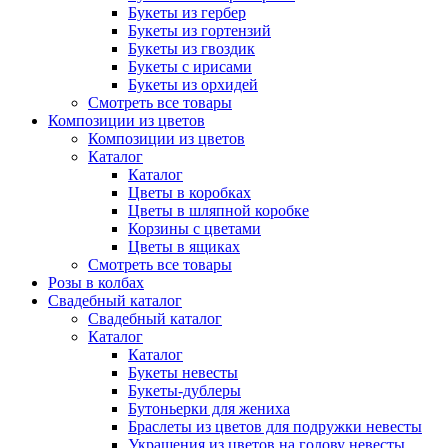
Букеты из гербер
Букеты из гортензий
Букеты из гвоздик
Букеты с ирисами
Букеты из орхидей
Смотреть все товары
Композиции из цветов
Композиции из цветов
Каталог
Каталог
Цветы в коробках
Цветы в шляпной коробке
Корзины с цветами
Цветы в ящиках
Смотреть все товары
Розы в колбах
Свадебный каталог
Свадебный каталог
Каталог
Каталог
Букеты невесты
Букеты-дублеры
Бутоньерки для жениха
Браслеты из цветов для подружки невесты
Украшения из цветов на голову невесты