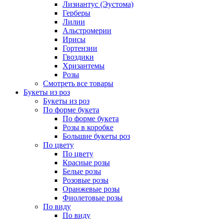
Лизиантус (Эустома)
Герберы
Лилии
Альстромерии
Ирисы
Гортензии
Гвоздики
Хризантемы
Розы
Смотреть все товары
Букеты из роз
Букеты из роз
По форме букета
По форме букета
Розы в коробке
Большие букеты роз
По цвету
По цвету
Красные розы
Белые розы
Розовые розы
Оранжевые розы
Фиолетовые розы
По виду
По виду