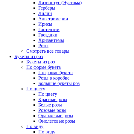
Лизиантус (Эустома)
Герберы
Лилии
Альстромерии
Ирисы
Гортензии
Гвоздики
Хризантемы
Розы
Смотреть все товары
Букеты из роз
Букеты из роз
По форме букета
По форме букета
Розы в коробке
Большие букеты роз
По цвету
По цвету
Красные розы
Белые розы
Розовые розы
Оранжевые розы
Фиолетовые розы
По виду
По виду