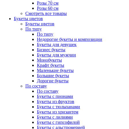
Розы 70 см
Розы 60 см
Смотреть все товары
Букеты цветов
Букеты цветов
По типу
По типу
Недорогие букеты и композиции
Букеты для девушек
Бизнес букеты
Букеты для мужчин
Монобукеты
Крафт букеты
Маленькие букеты
Большие букеты
Дорогие букеты
По составу
По составу
Букеты с пионами
Букеты из фруктов
Букеты с тюльпанами
Букеты из хризантем
Букеты с лилиями
Букеты с гипсофилой
Букеты с альстромерией