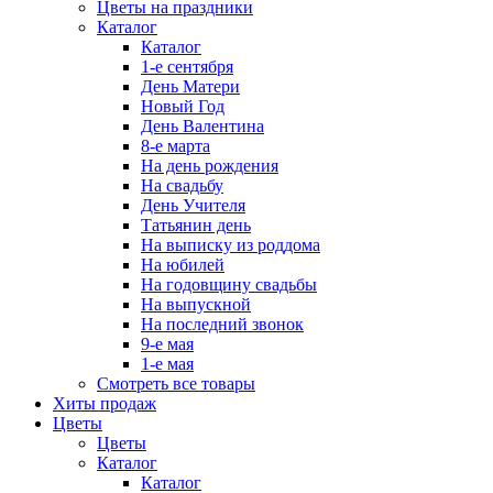
Цветы на праздники
Каталог
Каталог
1-е сентября
День Матери
Новый Год
День Валентина
8-е марта
На день рождения
На свадьбу
День Учителя
Татьянин день
На выписку из роддома
На юбилей
На годовщину свадьбы
На выпускной
На последний звонок
9-е мая
1-е мая
Смотреть все товары
Хиты продаж
Цветы
Цветы
Каталог
Каталог