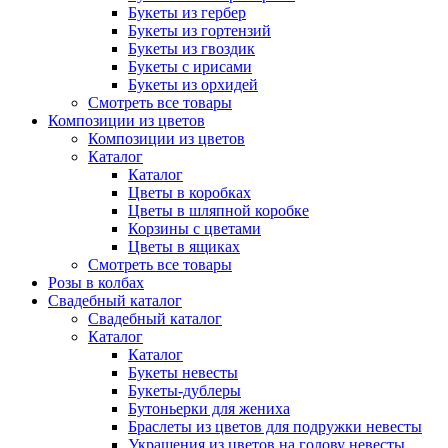
Букеты из гербер
Букеты из гортензий
Букеты из гвоздик
Букеты с ирисами
Букеты из орхидей
Смотреть все товары
Композиции из цветов
Композиции из цветов
Каталог
Каталог
Цветы в коробках
Цветы в шляпной коробке
Корзины с цветами
Цветы в ящиках
Смотреть все товары
Розы в колбах
Свадебный каталог
Свадебный каталог
Каталог
Каталог
Букеты невесты
Букеты-дублеры
Бутоньерки для жениха
Браслеты из цветов для подружки невесты
Украшения из цветов на голову невесты