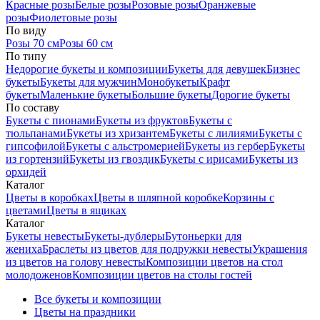
Красные розы
Белые розы
Розовые розы
Оранжевые
розы
Фиолетовые розы
По виду
Розы 70 см
Розы 60 см
По типу
Недорогие букеты и композиции
Букеты для девушек
Бизнес
букеты
Букеты для мужчин
Монобукеты
Крафт
букеты
Маленькие букеты
Большие букеты
Дорогие букеты
По составу
Букеты с пионами
Букеты из фруктов
Букеты с
тюльпанами
Букеты из хризантем
Букеты с лилиями
Букеты с
гипсофилой
Букеты с альстромерией
Букеты из гербер
Букеты
из гортензий
Букеты из гвоздик
Букеты с ирисами
Букеты из
орхидей
Каталог
Цветы в коробках
Цветы в шляпной коробке
Корзины с
цветами
Цветы в ящиках
Каталог
Букеты невесты
Букеты-дублеры
Бутоньерки для
жениха
Браслеты из цветов для подружки невесты
Украшения
из цветов на голову невесты
Композиции цветов на стол
молодоженов
Композиции цветов на столы гостей
Все букеты и композиции
Цветы на праздники