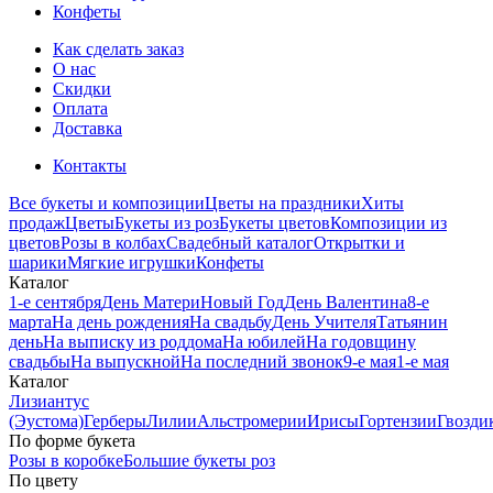
Конфеты
Как сделать заказ
О нас
Скидки
Оплата
Доставка
Контакты
Все букеты и композиции
Цветы на праздники
Хиты
продаж
Цветы
Букеты из роз
Букеты цветов
Композиции из
цветов
Розы в колбах
Свадебный каталог
Открытки и
шарики
Мягкие игрушки
Конфеты
Каталог
1-е сентября
День Матери
Новый Год
День Валентина
8-е
марта
На день рождения
На свадьбу
День Учителя
Татьянин
день
На выписку из роддома
На юбилей
На годовщину
свадьбы
На выпускной
На последний звонок
9-е мая
1-е мая
Каталог
Лизиантус
(Эустома)
Герберы
Лилии
Альстромерии
Ирисы
Гортензии
Гвозди
По форме букета
Розы в коробке
Большие букеты роз
По цвету