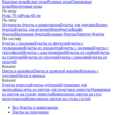
Красные розы
Белые розы
Розовые розы
Оранжевые
розы
Фиолетовые розы
По виду
Розы 70 см
Розы 60 см
По типу
Недорогие букеты и композиции
Букеты для девушек
Бизнес
букеты
Букеты для мужчин
Монобукеты
Крафт
букеты
Маленькие букеты
Большие букеты
Дорогие букеты
По составу
Букеты с пионами
Букеты из фруктов
Букеты с
тюльпанами
Букеты из хризантем
Букеты с лилиями
Букеты с
гипсофилой
Букеты с альстромерией
Букеты из гербер
Букеты
из гортензий
Букеты из гвоздик
Букеты с ирисами
Букеты из
орхидей
Каталог
Цветы в коробках
Цветы в шляпной коробке
Корзины с
цветами
Цветы в ящиках
Каталог
Букеты невесты
Букеты-дублеры
Бутоньерки для
жениха
Браслеты из цветов для подружки невесты
Украшения
из цветов на голову невесты
Композиции цветов на стол
молодоженов
Композиции цветов на столы гостей
Все букеты и композиции
Цветы на праздники