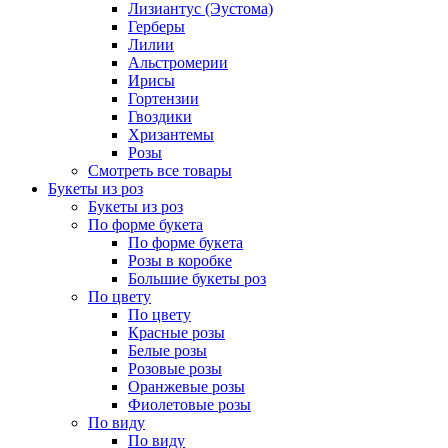
Лизиантус (Эустома)
Герберы
Лилии
Альстромерии
Ирисы
Гортензии
Гвоздики
Хризантемы
Розы
Смотреть все товары
Букеты из роз
Букеты из роз
По форме букета
По форме букета
Розы в коробке
Большие букеты роз
По цвету
По цвету
Красные розы
Белые розы
Розовые розы
Оранжевые розы
Фиолетовые розы
По виду
По виду