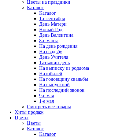
Цветы на праздники
Каталог
Каталог
1-е сентября
День Матери
Новый Год
День Валентина
8-е марта
На день рождения
На свадьбу
День Учителя
Татьянин день
На выписку из роддома
На юбилей
На годовщину свадьбы
На выпускной
На последний звонок
9-е мая
1-е мая
Смотреть все товары
Хиты продаж
Цветы
Цветы
Каталог
Каталог