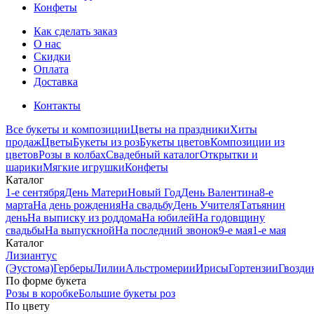
Конфеты
Как сделать заказ
О нас
Скидки
Оплата
Доставка
Контакты
Все букеты и композиции
Цветы на праздники
Хиты
продаж
Цветы
Букеты из роз
Букеты цветов
Композиции из
цветов
Розы в колбах
Свадебный каталог
Открытки и
шарики
Мягкие игрушки
Конфеты
Каталог
1-е сентября
День Матери
Новый Год
День Валентина
8-е
марта
На день рождения
На свадьбу
День Учителя
Татьянин
день
На выписку из роддома
На юбилей
На годовщину
свадьбы
На выпускной
На последний звонок
9-е мая
1-е мая
Каталог
Лизиантус
(Эустома)
Герберы
Лилии
Альстромерии
Ирисы
Гортензии
Гвозди
По форме букета
Розы в коробке
Большие букеты роз
По цвету