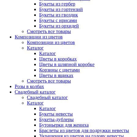
Букеты из гербер
Букеты из гортензий
Букеты из гвоздик
Букеты с ирисами
Букеты из орхидей
Смотреть все товары
Композиции из цветов
Композиции из цветов
Каталог
Каталог
Цветы в коробках
Цветы в шляпной коробке
Корзины с цветами
Цветы в ящиках
Смотреть все товары
Розы в колбах
Свадебный каталог
Свадебный каталог
Каталог
Каталог
Букеты невесты
Букеты-дублеры
Бутоньерки для жениха
Браслеты из цветов для подружки невесты
Украшения из цветов на голову невесты