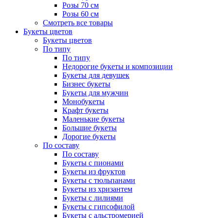
Розы 70 см
Розы 60 см
Смотреть все товары
Букеты цветов
Букеты цветов
По типу
По типу
Недорогие букеты и композиции
Букеты для девушек
Бизнес букеты
Букеты для мужчин
Монобукеты
Крафт букеты
Маленькие букеты
Большие букеты
Дорогие букеты
По составу
По составу
Букеты с пионами
Букеты из фруктов
Букеты с тюльпанами
Букеты из хризантем
Букеты с лилиями
Букеты с гипсофилой
Букеты с альстромерией