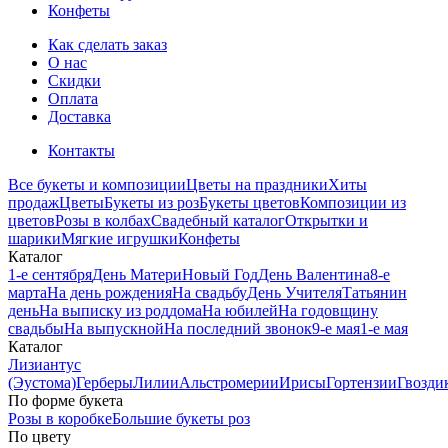
Конфеты
Как сделать заказ
О нас
Скидки
Оплата
Доставка
Контакты
Все букеты и композиции
Цветы на праздники
Хиты
продаж
Цветы
Букеты из роз
Букеты цветов
Композиции из
цветов
Розы в колбах
Свадебный каталог
Открытки и
шарики
Мягкие игрушки
Конфеты
Каталог
1-е сентября
День Матери
Новый Год
День Валентина
8-е
марта
На день рождения
На свадьбу
День Учителя
Татьянин
день
На выписку из роддома
На юбилей
На годовщину
свадьбы
На выпускной
На последний звонок
9-е мая
1-е мая
Каталог
Лизиантус
(Эустома)
Герберы
Лилии
Альстромерии
Ирисы
Гортензии
Гвозди
По форме букета
Розы в коробке
Большие букеты роз
По цвету