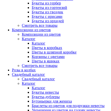
Букеты из гербер
Букеты из гортензий
Букеты из гвоздик
Букеты с ирисами
Букеты из орхидей
Смотреть все товары
Композиции из цветов
Композиции из цветов
Каталог
Каталог
Цветы в коробках
Цветы в шляпной коробке
Корзины с цветами
Цветы в ящиках
Смотреть все товары
Розы в колбах
Свадебный каталог
Свадебный каталог
Каталог
Каталог
Букеты невесты
Букеты-дублеры
Бутоньерки для жениха
Браслеты из цветов для подружки невесты
Украшения из цветов на голову невесты