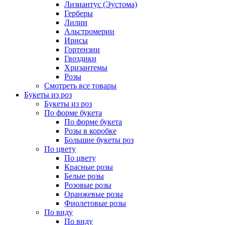
Лизиантус (Эустома)
Герберы
Лилии
Альстромерии
Ирисы
Гортензии
Гвоздики
Хризантемы
Розы
Смотреть все товары
Букеты из роз
Букеты из роз
По форме букета
По форме букета
Розы в коробке
Большие букеты роз
По цвету
По цвету
Красные розы
Белые розы
Розовые розы
Оранжевые розы
Фиолетовые розы
По виду
По виду