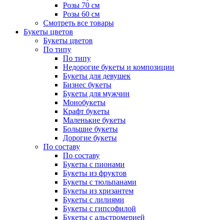
Розы 70 см
Розы 60 см
Смотреть все товары
Букеты цветов
Букеты цветов
По типу
По типу
Недорогие букеты и композиции
Букеты для девушек
Бизнес букеты
Букеты для мужчин
Монобукеты
Крафт букеты
Маленькие букеты
Большие букеты
Дорогие букеты
По составу
По составу
Букеты с пионами
Букеты из фруктов
Букеты с тюльпанами
Букеты из хризантем
Букеты с лилиями
Букеты с гипсофилой
Букеты с альстромерией