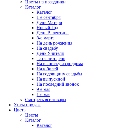
Цветы на праздники
Каталог
Каталог
1-е сентября
День Матери
Новый Год
День Валентина
8-е марта
На день рождения
На свадьбу
День Учителя
Татьянин день
На выписку из роддома
На юбилей
На годовщину свадьбы
На выпускной
На последний звонок
9-е мая
1-е мая
Смотреть все товары
Хиты продаж
Цветы
Цветы
Каталог
Каталог