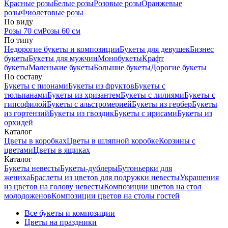
Красные розы
Белые розы
Розовые розы
Оранжевые
розы
Фиолетовые розы
По виду
Розы 70 см
Розы 60 см
По типу
Недорогие букеты и композиции
Букеты для девушек
Бизнес
букеты
Букеты для мужчин
Монобукеты
Крафт
букеты
Маленькие букеты
Большие букеты
Дорогие букеты
По составу
Букеты с пионами
Букеты из фруктов
Букеты с
тюльпанами
Букеты из хризантем
Букеты с лилиями
Букеты с
гипсофилой
Букеты с альстромерией
Букеты из гербер
Букеты
из гортензий
Букеты из гвоздик
Букеты с ирисами
Букеты из
орхидей
Каталог
Цветы в коробках
Цветы в шляпной коробке
Корзины с
цветами
Цветы в ящиках
Каталог
Букеты невесты
Букеты-дублеры
Бутоньерки для
жениха
Браслеты из цветов для подружки невесты
Украшения
из цветов на голову невесты
Композиции цветов на стол
молодоженов
Композиции цветов на столы гостей
Все букеты и композиции
Цветы на праздники