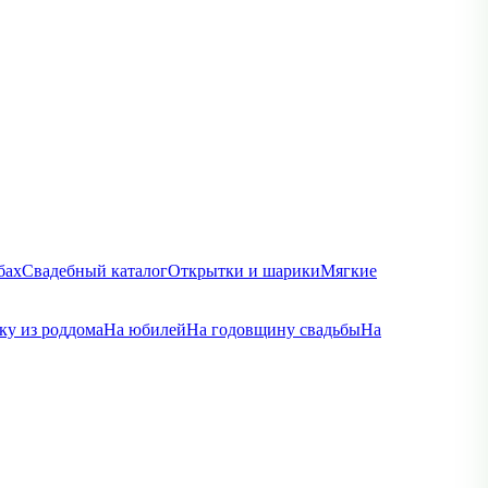
бах
Свадебный каталог
Открытки и шарики
Мягкие
ку из роддома
На юбилей
На годовщину свадьбы
На