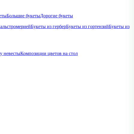
еты
Большие букеты
Дорогие букеты
 альстромерией
Букеты из гербер
Букеты из гортензий
Букеты из
ву невесты
Композиции цветов на стол