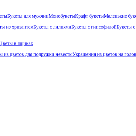
кеты
Букеты для мужчин
Монобукеты
Крафт букеты
Маленькие бук
ты из хризантем
Букеты с лилиями
Букеты с гипсофилой
Букеты с
Цветы в ящиках
ы из цветов для подружки невесты
Украшения из цветов на голо