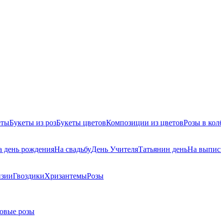
еты
Букеты из роз
Букеты цветов
Композиции из цветов
Розы в кол
а день рождения
На свадьбу
День Учителя
Татьянин день
На выпис
нзии
Гвоздики
Хризантемы
Розы
овые розы