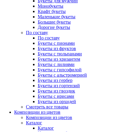
Букеты для мужчин
Монобукеты
Крафт букеты
Маленькие букеты
Большие букеты
Дорогие букеты
По составу
По составу
Букеты с пионами
Букеты из фруктов
Букеты с тюльпанами
Букеты из хризантем
Букеты с лилиями
Букеты с гипсофилой
Букеты с альстромерией
Букеты из гербер
Букеты из гортензий
Букеты из гвоздик
Букеты с ирисами
Букеты из орхидей
Смотреть все товары
Композиции из цветов
Композиции из цветов
Каталог
Каталог