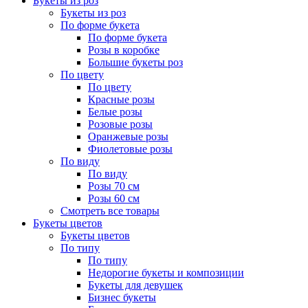
Букеты из роз
Букеты из роз
По форме букета
По форме букета
Розы в коробке
Большие букеты роз
По цвету
По цвету
Красные розы
Белые розы
Розовые розы
Оранжевые розы
Фиолетовые розы
По виду
По виду
Розы 70 см
Розы 60 см
Смотреть все товары
Букеты цветов
Букеты цветов
По типу
По типу
Недорогие букеты и композиции
Букеты для девушек
Бизнес букеты