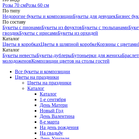
Розы 70 см
Розы 60 см
По типу
Недорогие букеты и композиции
Букеты для девушек
Бизнес бу
По составу
Букеты с пионами
Букеты из фруктов
Букеты с тюльпанами
Буке
гвоздик
Букеты с ирисами
Букеты из орхидей
Каталог
Цветы в коробках
Цветы в шляпной коробке
Корзины с цветами
Каталог
Букеты невесты
Букеты-дублеры
Бутоньерки для жениха
Браслет
молодоженов
Композиции цветов на столы гостей
Все букеты и композиции
Цветы на праздники
Цветы на праздники
Каталог
Каталог
1-е сентября
День Матери
Новый Год
День Валентина
8-е марта
На день рождения
На свадьбу
День Учителя