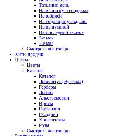
Татьянин день
На выписку из роддома
На юбилей
На годовщину свадьбы
На выпускной
На последний звонок
9-е мая
1-е мая
Смотреть все товары
Хиты продаж
Цветы
Цветы
Каталог
Каталог
Лизиантус (Эустома)
Герберы
Лилии
Альстромерии
Ирисы
Гортензии
Гвоздики
Хризантемы
Розы
Смотреть все товары