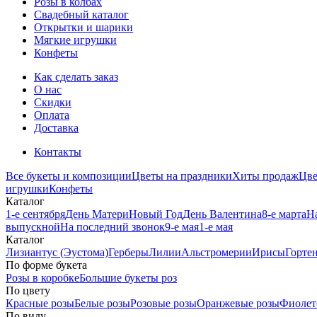
Розы в колбах
Свадебный каталог
Открытки и шарики
Мягкие игрушки
Конфеты
Как сделать заказ
О нас
Скидки
Оплата
Доставка
Контакты
Все букеты и композиции
Цветы на праздники
Хиты продаж
Цв
игрушки
Конфеты
Каталог
1-е сентября
День Матери
Новый Год
День Валентина
8-е марта
Н
выпускной
На последний звонок
9-е мая
1-е мая
Каталог
Лизиантус (Эустома)
Герберы
Лилии
Альстромерии
Ирисы
Горте
По форме букета
Розы в коробке
Большие букеты роз
По цвету
Красные розы
Белые розы
Розовые розы
Оранжевые розы
Фиолет
По виду