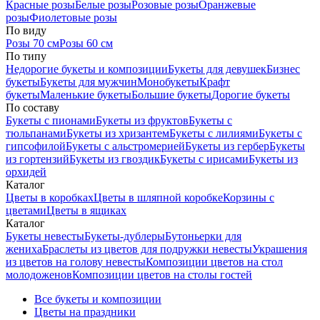
Красные розы
Белые розы
Розовые розы
Оранжевые
розы
Фиолетовые розы
По виду
Розы 70 см
Розы 60 см
По типу
Недорогие букеты и композиции
Букеты для девушек
Бизнес
букеты
Букеты для мужчин
Монобукеты
Крафт
букеты
Маленькие букеты
Большие букеты
Дорогие букеты
По составу
Букеты с пионами
Букеты из фруктов
Букеты с
тюльпанами
Букеты из хризантем
Букеты с лилиями
Букеты с
гипсофилой
Букеты с альстромерией
Букеты из гербер
Букеты
из гортензий
Букеты из гвоздик
Букеты с ирисами
Букеты из
орхидей
Каталог
Цветы в коробках
Цветы в шляпной коробке
Корзины с
цветами
Цветы в ящиках
Каталог
Букеты невесты
Букеты-дублеры
Бутоньерки для
жениха
Браслеты из цветов для подружки невесты
Украшения
из цветов на голову невесты
Композиции цветов на стол
молодоженов
Композиции цветов на столы гостей
Все букеты и композиции
Цветы на праздники