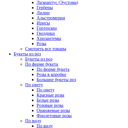
Лизиантус (Эустома)
Герберы
Лилии
Альстромерии
Ирисы
Гортензии
Гвоздики
Хризантемы
Розы
Смотреть все товары
Букеты из роз
Букеты из роз
По форме букета
По форме букета
Розы в коробке
Большие букеты роз
По цвету
По цвету
Красные розы
Белые розы
Розовые розы
Оранжевые розы
Фиолетовые розы
По виду
По виду