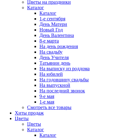
Цветы на праздники
Каталог
Каталог
1-е сентября
День Матери
Новый Год
День Валентина
8-е марта
На день рождения
На свадьбу
День Учителя
Татьянин день
На выписку из роддома
На юбилей
На годовщину свадьбы
На выпускной
На последний звонок
9-е мая
1-е мая
Смотреть все товары
Хиты продаж
Цветы
Цветы
Каталог
Каталог