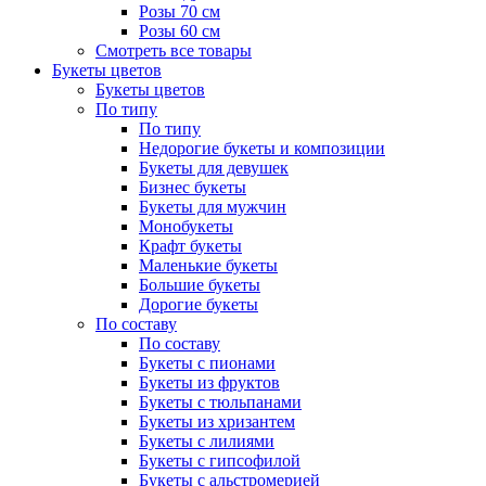
Розы 70 см
Розы 60 см
Смотреть все товары
Букеты цветов
Букеты цветов
По типу
По типу
Недорогие букеты и композиции
Букеты для девушек
Бизнес букеты
Букеты для мужчин
Монобукеты
Крафт букеты
Маленькие букеты
Большие букеты
Дорогие букеты
По составу
По составу
Букеты с пионами
Букеты из фруктов
Букеты с тюльпанами
Букеты из хризантем
Букеты с лилиями
Букеты с гипсофилой
Букеты с альстромерией