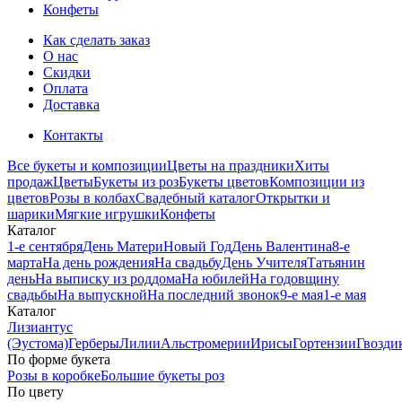
Конфеты
Как сделать заказ
О нас
Скидки
Оплата
Доставка
Контакты
Все букеты и композиции
Цветы на праздники
Хиты
продаж
Цветы
Букеты из роз
Букеты цветов
Композиции из
цветов
Розы в колбах
Свадебный каталог
Открытки и
шарики
Мягкие игрушки
Конфеты
Каталог
1-е сентября
День Матери
Новый Год
День Валентина
8-е
марта
На день рождения
На свадьбу
День Учителя
Татьянин
день
На выписку из роддома
На юбилей
На годовщину
свадьбы
На выпускной
На последний звонок
9-е мая
1-е мая
Каталог
Лизиантус
(Эустома)
Герберы
Лилии
Альстромерии
Ирисы
Гортензии
Гвозди
По форме букета
Розы в коробке
Большие букеты роз
По цвету