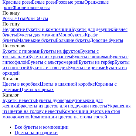
Красные розы
Белые розы
Розовые розы
Оранжевые
розы
Фиолетовые розы
По виду
Розы 70 см
Розы 60 см
По типу
Недорогие букеты и композиции
Букеты для девушек
Бизнес
букеты
Букеты для мужчин
Монобукеты
Крафт
букеты
Маленькие букеты
Большие букеты
Дорогие букеты
По составу
Букеты с пионами
Букеты из фруктов
Букеты с
тюльпанами
Букеты из хризантем
Букеты с лилиями
Букеты с
гипсофилой
Букеты с альстромерией
Букеты из гербер
Букеты
из гортензий
Букеты из гвоздик
Букеты с ирисами
Букеты из
орхидей
Каталог
Цветы в коробках
Цветы в шляпной коробке
Корзины с
цветами
Цветы в ящиках
Каталог
Букеты невесты
Букеты-дублеры
Бутоньерки для
жениха
Браслеты из цветов для подружки невесты
Украшения
из цветов на голову невесты
Композиции цветов на стол
молодоженов
Композиции цветов на столы гостей
Все букеты и композиции
Цветы на праздники