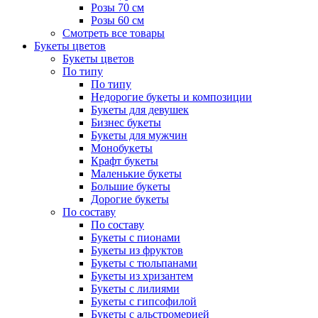
Розы 70 см
Розы 60 см
Смотреть все товары
Букеты цветов
Букеты цветов
По типу
По типу
Недорогие букеты и композиции
Букеты для девушек
Бизнес букеты
Букеты для мужчин
Монобукеты
Крафт букеты
Маленькие букеты
Большие букеты
Дорогие букеты
По составу
По составу
Букеты с пионами
Букеты из фруктов
Букеты с тюльпанами
Букеты из хризантем
Букеты с лилиями
Букеты с гипсофилой
Букеты с альстромерией