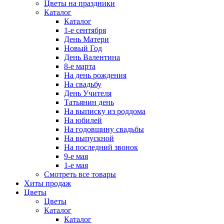
Цветы на праздники
Каталог
Каталог
1-е сентября
День Матери
Новый Год
День Валентина
8-е марта
На день рождения
На свадьбу
День Учителя
Татьянин день
На выписку из роддома
На юбилей
На годовщину свадьбы
На выпускной
На последний звонок
9-е мая
1-е мая
Смотреть все товары
Хиты продаж
Цветы
Цветы
Каталог
Каталог