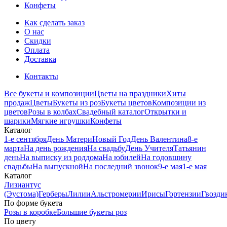
Конфеты
Как сделать заказ
О нас
Скидки
Оплата
Доставка
Контакты
Все букеты и композиции
Цветы на праздники
Хиты
продаж
Цветы
Букеты из роз
Букеты цветов
Композиции из
цветов
Розы в колбах
Свадебный каталог
Открытки и
шарики
Мягкие игрушки
Конфеты
Каталог
1-е сентября
День Матери
Новый Год
День Валентина
8-е
марта
На день рождения
На свадьбу
День Учителя
Татьянин
день
На выписку из роддома
На юбилей
На годовщину
свадьбы
На выпускной
На последний звонок
9-е мая
1-е мая
Каталог
Лизиантус
(Эустома)
Герберы
Лилии
Альстромерии
Ирисы
Гортензии
Гвозди
По форме букета
Розы в коробке
Большие букеты роз
По цвету