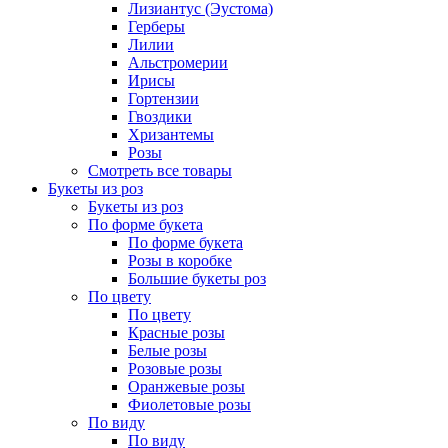
Лизиантус (Эустома)
Герберы
Лилии
Альстромерии
Ирисы
Гортензии
Гвоздики
Хризантемы
Розы
Смотреть все товары
Букеты из роз
Букеты из роз
По форме букета
По форме букета
Розы в коробке
Большие букеты роз
По цвету
По цвету
Красные розы
Белые розы
Розовые розы
Оранжевые розы
Фиолетовые розы
По виду
По виду