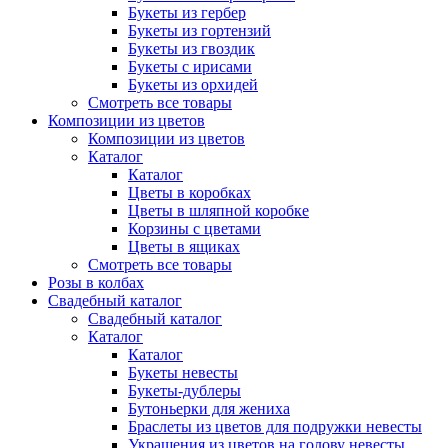
Букеты из гербер
Букеты из гортензий
Букеты из гвоздик
Букеты с ирисами
Букеты из орхидей
Смотреть все товары
Композиции из цветов
Композиции из цветов
Каталог
Каталог
Цветы в коробках
Цветы в шляпной коробке
Корзины с цветами
Цветы в ящиках
Смотреть все товары
Розы в колбах
Свадебный каталог
Свадебный каталог
Каталог
Каталог
Букеты невесты
Букеты-дублеры
Бутоньерки для жениха
Браслеты из цветов для подружки невесты
Украшения из цветов на голову невесты