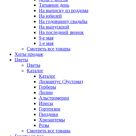
Татьянин день
На выписку из роддома
На юбилей
На годовщину свадьбы
На выпускной
На последний звонок
9-е мая
1-е мая
Смотреть все товары
Хиты продаж
Цветы
Цветы
Каталог
Каталог
Лизиантус (Эустома)
Герберы
Лилии
Альстромерии
Ирисы
Гортензии
Гвоздики
Хризантемы
Розы
Смотреть все товары