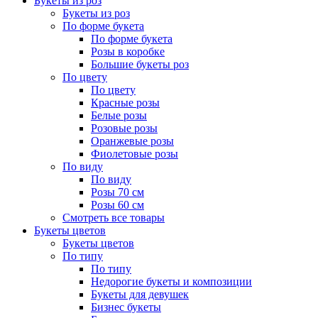
Букеты из роз
Букеты из роз
По форме букета
По форме букета
Розы в коробке
Большие букеты роз
По цвету
По цвету
Красные розы
Белые розы
Розовые розы
Оранжевые розы
Фиолетовые розы
По виду
По виду
Розы 70 см
Розы 60 см
Смотреть все товары
Букеты цветов
Букеты цветов
По типу
По типу
Недорогие букеты и композиции
Букеты для девушек
Бизнес букеты