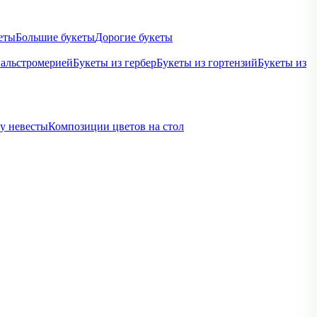
еты
Большие букеты
Дорогие букеты
 альстромерией
Букеты из гербер
Букеты из гортензий
Букеты из
ву невесты
Композиции цветов на стол