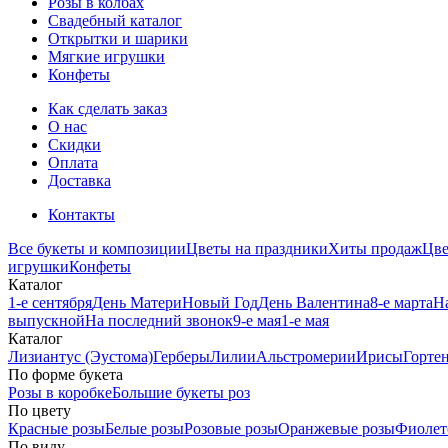
Розы в колбах
Свадебный каталог
Открытки и шарики
Мягкие игрушки
Конфеты
Как сделать заказ
О нас
Скидки
Оплата
Доставка
Контакты
Все букеты и композиции
Цветы на праздники
Хиты продаж
Цв
игрушки
Конфеты
Каталог
1-е сентября
День Матери
Новый Год
День Валентина
8-е марта
Н
выпускной
На последний звонок
9-е мая
1-е мая
Каталог
Лизиантус (Эустома)
Герберы
Лилии
Альстромерии
Ирисы
Горте
По форме букета
Розы в коробке
Большие букеты роз
По цвету
Красные розы
Белые розы
Розовые розы
Оранжевые розы
Фиолет
По виду