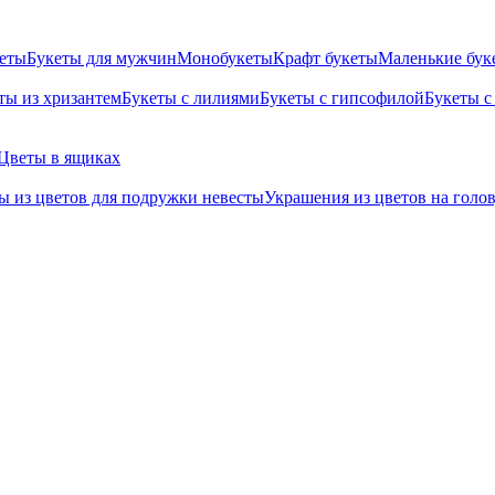
кеты
Букеты для мужчин
Монобукеты
Крафт букеты
Маленькие бук
ты из хризантем
Букеты с лилиями
Букеты с гипсофилой
Букеты с
Цветы в ящиках
ы из цветов для подружки невесты
Украшения из цветов на голо