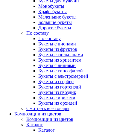
Букеты для мужчин
Монобукеты
Крафт букеты
Маленькие букеты
Большие букеты
Дорогие букеты
По составу
По составу
Букеты с пионами
Букеты из фруктов
Букеты с тюльпанами
Букеты из хризантем
Букеты с лилиями
Букеты с гипсофилой
Букеты с альстромерией
Букеты из гербер
Букеты из гортензий
Букеты из гвоздик
Букеты с ирисами
Букеты из орхидей
Смотреть все товары
Композиции из цветов
Композиции из цветов
Каталог
Каталог