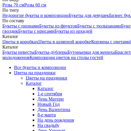
Розы 70 см
Розы 60 см
По типу
Недорогие букеты и композиции
Букеты для девушек
Бизнес бу
По составу
Букеты с пионами
Букеты из фруктов
Букеты с тюльпанами
Буке
гвоздик
Букеты с ирисами
Букеты из орхидей
Каталог
Цветы в коробках
Цветы в шляпной коробке
Корзины с цветами
Каталог
Букеты невесты
Букеты-дублеры
Бутоньерки для жениха
Браслет
молодоженов
Композиции цветов на столы гостей
Все букеты и композиции
Цветы на праздники
Цветы на праздники
Каталог
Каталог
1-е сентября
День Матери
Новый Год
День Валентина
8-е марта
На день рождения
На свадьбу
День Учителя