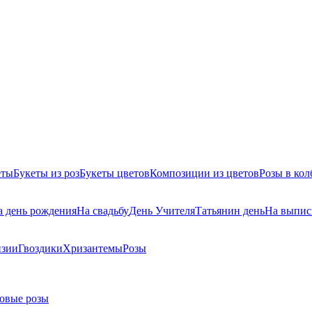
еты
Букеты из роз
Букеты цветов
Композиции из цветов
Розы в кол
а день рождения
На свадьбу
День Учителя
Татьянин день
На выпис
нзии
Гвоздики
Хризантемы
Розы
овые розы