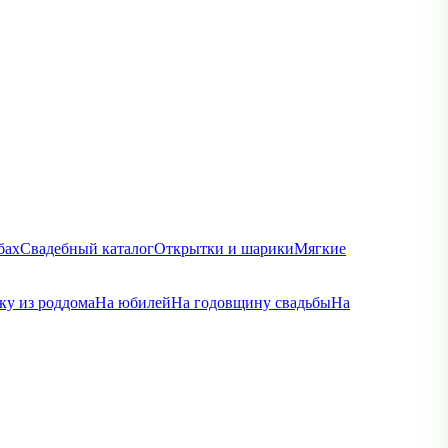
бах
Свадебный каталог
Открытки и шарики
Мягкие
ку из роддома
На юбилей
На годовщину свадьбы
На