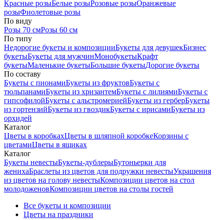
Красные розы
Белые розы
Розовые розы
Оранжевые
розы
Фиолетовые розы
По виду
Розы 70 см
Розы 60 см
По типу
Недорогие букеты и композиции
Букеты для девушек
Бизнес
букеты
Букеты для мужчин
Монобукеты
Крафт
букеты
Маленькие букеты
Большие букеты
Дорогие букеты
По составу
Букеты с пионами
Букеты из фруктов
Букеты с
тюльпанами
Букеты из хризантем
Букеты с лилиями
Букеты с
гипсофилой
Букеты с альстромерией
Букеты из гербер
Букеты
из гортензий
Букеты из гвоздик
Букеты с ирисами
Букеты из
орхидей
Каталог
Цветы в коробках
Цветы в шляпной коробке
Корзины с
цветами
Цветы в ящиках
Каталог
Букеты невесты
Букеты-дублеры
Бутоньерки для
жениха
Браслеты из цветов для подружки невесты
Украшения
из цветов на голову невесты
Композиции цветов на стол
молодоженов
Композиции цветов на столы гостей
Все букеты и композиции
Цветы на праздники