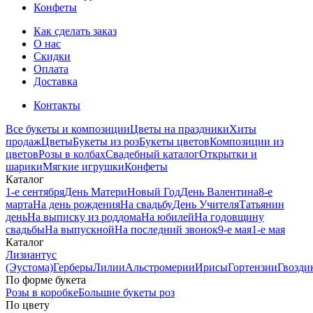
Конфеты
Как сделать заказ
О нас
Скидки
Оплата
Доставка
Контакты
Все букеты и композиции
Цветы на праздники
Хиты
продаж
Цветы
Букеты из роз
Букеты цветов
Композиции из
цветов
Розы в колбах
Свадебный каталог
Открытки и
шарики
Мягкие игрушки
Конфеты
Каталог
1-е сентября
День Матери
Новый Год
День Валентина
8-е
марта
На день рождения
На свадьбу
День Учителя
Татьянин
день
На выписку из роддома
На юбилей
На годовщину
свадьбы
На выпускной
На последний звонок
9-е мая
1-е мая
Каталог
Лизиантус
(Эустома)
Герберы
Лилии
Альстромерии
Ирисы
Гортензии
Гвозди
По форме букета
Розы в коробке
Большие букеты роз
По цвету