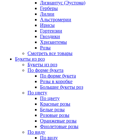
Лизиантус (Эустома)
Герберы
Лилии
Альстромерии
Ирисы
Гортензии
Гвоздики
Хризантемы
Розы
Смотреть все товары
Букеты из роз
Букеты из роз
По форме букета
По форме букета
Розы в коробке
Большие букеты роз
По цвету
По цвету
Красные розы
Белые розы
Розовые розы
Оранжевые розы
Фиолетовые розы
По виду
По виду