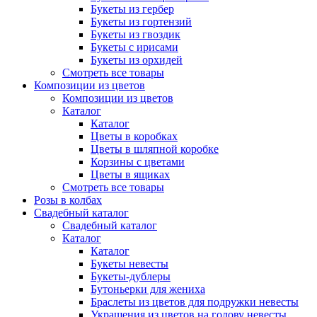
Букеты из гербер
Букеты из гортензий
Букеты из гвоздик
Букеты с ирисами
Букеты из орхидей
Смотреть все товары
Композиции из цветов
Композиции из цветов
Каталог
Каталог
Цветы в коробках
Цветы в шляпной коробке
Корзины с цветами
Цветы в ящиках
Смотреть все товары
Розы в колбах
Свадебный каталог
Свадебный каталог
Каталог
Каталог
Букеты невесты
Букеты-дублеры
Бутоньерки для жениха
Браслеты из цветов для подружки невесты
Украшения из цветов на голову невесты