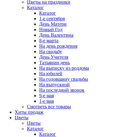
Цветы на праздники
Каталог
Каталог
1-е сентября
День Матери
Новый Год
День Валентина
8-е марта
На день рождения
На свадьбу
День Учителя
Татьянин день
На выписку из роддома
На юбилей
На годовщину свадьбы
На выпускной
На последний звонок
9-е мая
1-е мая
Смотреть все товары
Хиты продаж
Цветы
Цветы
Каталог
Каталог