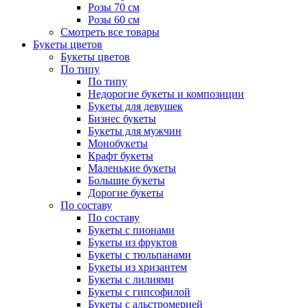
Розы 70 см
Розы 60 см
Смотреть все товары
Букеты цветов
Букеты цветов
По типу
По типу
Недорогие букеты и композиции
Букеты для девушек
Бизнес букеты
Букеты для мужчин
Монобукеты
Крафт букеты
Маленькие букеты
Большие букеты
Дорогие букеты
По составу
По составу
Букеты с пионами
Букеты из фруктов
Букеты с тюльпанами
Букеты из хризантем
Букеты с лилиями
Букеты с гипсофилой
Букеты с альстромерией