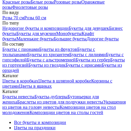
Красные розы
Белые розы
Розовые розы
Оранжевые
розы
Фиолетовые розы
По виду
Розы 70 см
Розы 60 см
По типу
Недорогие букеты и композиции
Букеты для девушек
Бизнес
букеты
Букеты для мужчин
Монобукеты
Крафт
букеты
Маленькие букеты
Большие букеты
Дорогие букеты
По составу
Букеты с пионами
Букеты из фруктов
Букеты с
тюльпанами
Букеты из хризантем
Букеты с лилиями
Букеты с
гипсофилой
Букеты с альстромерией
Букеты из гербер
Букеты
из гортензий
Букеты из гвоздик
Букеты с ирисами
Букеты из
орхидей
Каталог
Цветы в коробках
Цветы в шляпной коробке
Корзины с
цветами
Цветы в ящиках
Каталог
Букеты невесты
Букеты-дублеры
Бутоньерки для
жениха
Браслеты из цветов для подружки невесты
Украшения
из цветов на голову невесты
Композиции цветов на стол
молодоженов
Композиции цветов на столы гостей
Все букеты и композиции
Цветы на праздники