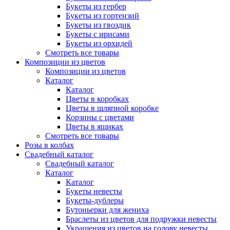
Букеты из гербер
Букеты из гортензий
Букеты из гвоздик
Букеты с ирисами
Букеты из орхидей
Смотреть все товары
Композиции из цветов
Композиции из цветов
Каталог
Каталог
Цветы в коробках
Цветы в шляпной коробке
Корзины с цветами
Цветы в ящиках
Смотреть все товары
Розы в колбах
Свадебный каталог
Свадебный каталог
Каталог
Каталог
Букеты невесты
Букеты-дублеры
Бутоньерки для жениха
Браслеты из цветов для подружки невесты
Украшения из цветов на голову невесты