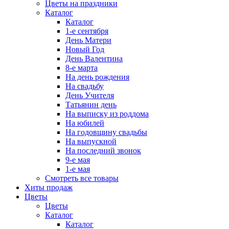
Цветы на праздники
Каталог
Каталог
1-е сентября
День Матери
Новый Год
День Валентина
8-е марта
На день рождения
На свадьбу
День Учителя
Татьянин день
На выписку из роддома
На юбилей
На годовщину свадьбы
На выпускной
На последний звонок
9-е мая
1-е мая
Смотреть все товары
Хиты продаж
Цветы
Цветы
Каталог
Каталог