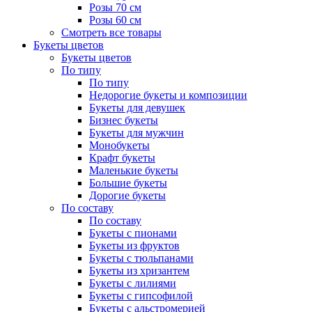
Розы 70 см
Розы 60 см
Смотреть все товары
Букеты цветов
Букеты цветов
По типу
По типу
Недорогие букеты и композиции
Букеты для девушек
Бизнес букеты
Букеты для мужчин
Монобукеты
Крафт букеты
Маленькие букеты
Большие букеты
Дорогие букеты
По составу
По составу
Букеты с пионами
Букеты из фруктов
Букеты с тюльпанами
Букеты из хризантем
Букеты с лилиями
Букеты с гипсофилой
Букеты с альстромерией