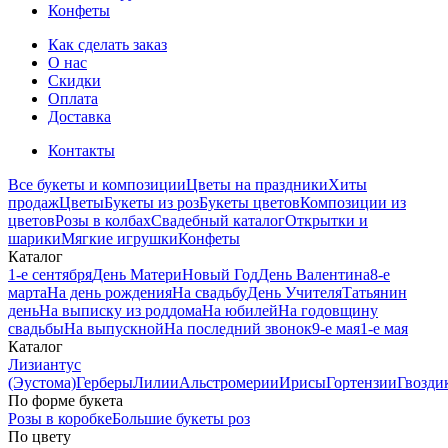
Конфеты
Как сделать заказ
О нас
Скидки
Оплата
Доставка
Контакты
Все букеты и композиции
Цветы на праздники
Хиты
продаж
Цветы
Букеты из роз
Букеты цветов
Композиции из
цветов
Розы в колбах
Свадебный каталог
Открытки и
шарики
Мягкие игрушки
Конфеты
Каталог
1-е сентября
День Матери
Новый Год
День Валентина
8-е
марта
На день рождения
На свадьбу
День Учителя
Татьянин
день
На выписку из роддома
На юбилей
На годовщину
свадьбы
На выпускной
На последний звонок
9-е мая
1-е мая
Каталог
Лизиантус
(Эустома)
Герберы
Лилии
Альстромерии
Ирисы
Гортензии
Гвозди
По форме букета
Розы в коробке
Большие букеты роз
По цвету