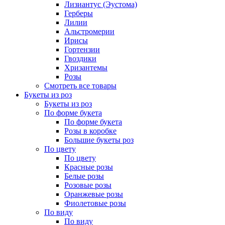
Лизиантус (Эустома)
Герберы
Лилии
Альстромерии
Ирисы
Гортензии
Гвоздики
Хризантемы
Розы
Смотреть все товары
Букеты из роз
Букеты из роз
По форме букета
По форме букета
Розы в коробке
Большие букеты роз
По цвету
По цвету
Красные розы
Белые розы
Розовые розы
Оранжевые розы
Фиолетовые розы
По виду
По виду