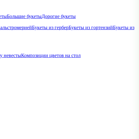
еты
Большие букеты
Дорогие букеты
 альстромерией
Букеты из гербер
Букеты из гортензий
Букеты из
ву невесты
Композиции цветов на стол