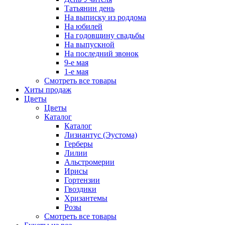
Татьянин день
На выписку из роддома
На юбилей
На годовщину свадьбы
На выпускной
На последний звонок
9-е мая
1-е мая
Смотреть все товары
Хиты продаж
Цветы
Цветы
Каталог
Каталог
Лизиантус (Эустома)
Герберы
Лилии
Альстромерии
Ирисы
Гортензии
Гвоздики
Хризантемы
Розы
Смотреть все товары