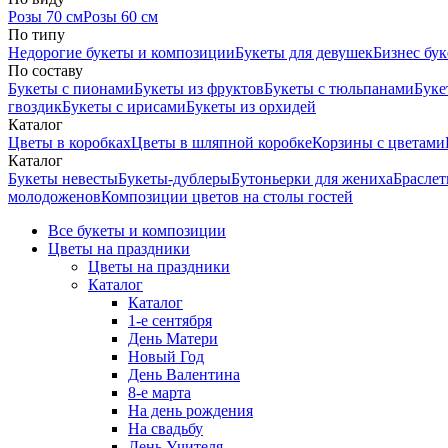
Розы 70 см
Розы 60 см
По типу
Недорогие букеты и композиции
Букеты для девушек
Бизнес бу
По составу
Букеты с пионами
Букеты из фруктов
Букеты с тюльпанами
Буке
гвоздик
Букеты с ирисами
Букеты из орхидей
Каталог
Цветы в коробках
Цветы в шляпной коробке
Корзины с цветами
Каталог
Букеты невесты
Букеты-дублеры
Бутоньерки для жениха
Браслет
молодоженов
Композиции цветов на столы гостей
Все букеты и композиции
Цветы на праздники
Цветы на праздники
Каталог
Каталог
1-е сентября
День Матери
Новый Год
День Валентина
8-е марта
На день рождения
На свадьбу
День Учителя