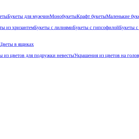
кеты
Букеты для мужчин
Монобукеты
Крафт букеты
Маленькие бук
ты из хризантем
Букеты с лилиями
Букеты с гипсофилой
Букеты с
Цветы в ящиках
ы из цветов для подружки невесты
Украшения из цветов на голо