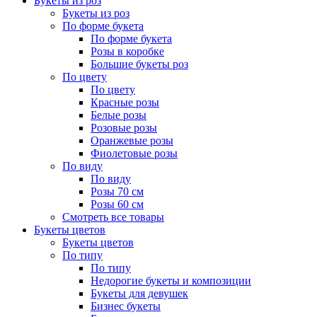
Букеты из роз
Букеты из роз
По форме букета
По форме букета
Розы в коробке
Большие букеты роз
По цвету
По цвету
Красные розы
Белые розы
Розовые розы
Оранжевые розы
Фиолетовые розы
По виду
По виду
Розы 70 см
Розы 60 см
Смотреть все товары
Букеты цветов
Букеты цветов
По типу
По типу
Недорогие букеты и композиции
Букеты для девушек
Бизнес букеты