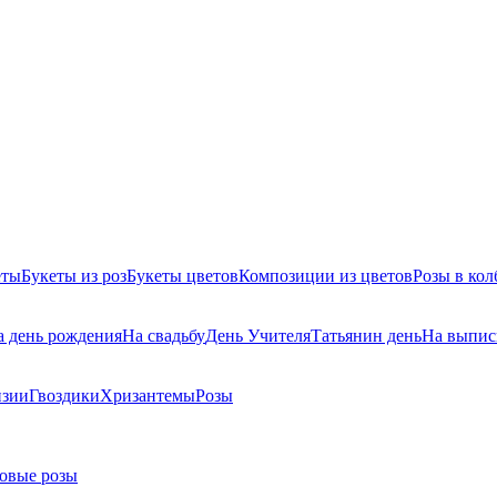
еты
Букеты из роз
Букеты цветов
Композиции из цветов
Розы в кол
а день рождения
На свадьбу
День Учителя
Татьянин день
На выпис
нзии
Гвоздики
Хризантемы
Розы
овые розы