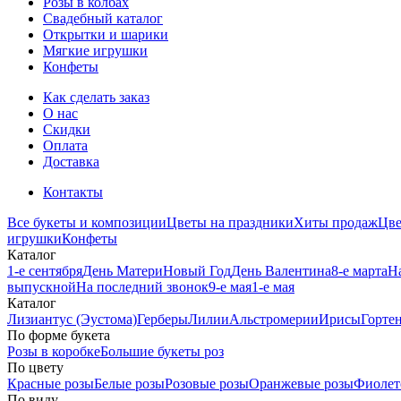
Розы в колбах
Свадебный каталог
Открытки и шарики
Мягкие игрушки
Конфеты
Как сделать заказ
О нас
Скидки
Оплата
Доставка
Контакты
Все букеты и композиции
Цветы на праздники
Хиты продаж
Цв
игрушки
Конфеты
Каталог
1-е сентября
День Матери
Новый Год
День Валентина
8-е марта
Н
выпускной
На последний звонок
9-е мая
1-е мая
Каталог
Лизиантус (Эустома)
Герберы
Лилии
Альстромерии
Ирисы
Горте
По форме букета
Розы в коробке
Большие букеты роз
По цвету
Красные розы
Белые розы
Розовые розы
Оранжевые розы
Фиолет
По виду