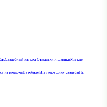
бах
Свадебный каталог
Открытки и шарики
Мягкие
ку из роддома
На юбилей
На годовщину свадьбы
На