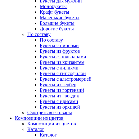
Букеты для мужчин
Монобукеты
Крафт букеты
Маленькие букеты
Большие букеты
Дорогие букеты
По составу
По составу
Букеты с пионами
Букеты из фруктов
Букеты с тюльпанами
Букеты из хризантем
Букеты с лилиями
Букеты с гипсофилой
Букеты с альстромерией
Букеты из гербер
Букеты из гортензий
Букеты из гвоздик
Букеты с ирисами
Букеты из орхидей
Смотреть все товары
Композиции из цветов
Композиции из цветов
Каталог
Каталог