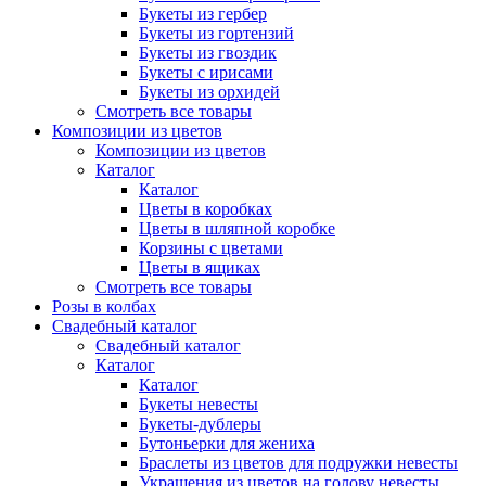
Букеты из гербер
Букеты из гортензий
Букеты из гвоздик
Букеты с ирисами
Букеты из орхидей
Смотреть все товары
Композиции из цветов
Композиции из цветов
Каталог
Каталог
Цветы в коробках
Цветы в шляпной коробке
Корзины с цветами
Цветы в ящиках
Смотреть все товары
Розы в колбах
Свадебный каталог
Свадебный каталог
Каталог
Каталог
Букеты невесты
Букеты-дублеры
Бутоньерки для жениха
Браслеты из цветов для подружки невесты
Украшения из цветов на голову невесты