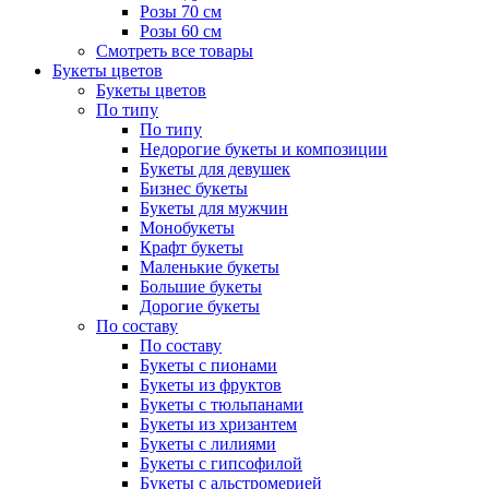
Розы 70 см
Розы 60 см
Смотреть все товары
Букеты цветов
Букеты цветов
По типу
По типу
Недорогие букеты и композиции
Букеты для девушек
Бизнес букеты
Букеты для мужчин
Монобукеты
Крафт букеты
Маленькие букеты
Большие букеты
Дорогие букеты
По составу
По составу
Букеты с пионами
Букеты из фруктов
Букеты с тюльпанами
Букеты из хризантем
Букеты с лилиями
Букеты с гипсофилой
Букеты с альстромерией