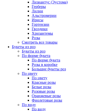
Лизиантус (Эустома)
Герберы
Лилии
Альстромерии
Ирисы
Гортензии
Гвоздики
Хризантемы
Розы
Смотреть все товары
Букеты из роз
Букеты из роз
По форме букета
По форме букета
Розы в коробке
Большие букеты роз
По цвету
По цвету
Красные розы
Белые розы
Розовые розы
Оранжевые розы
Фиолетовые розы
По виду
По виду