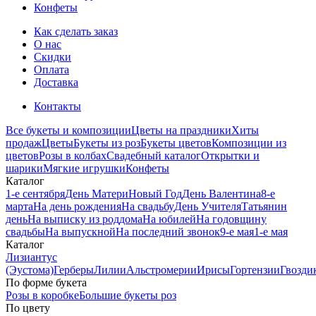
Конфеты
Как сделать заказ
О нас
Скидки
Оплата
Доставка
Контакты
Все букеты и композиции
Цветы на праздники
Хиты
продаж
Цветы
Букеты из роз
Букеты цветов
Композиции из
цветов
Розы в колбах
Свадебный каталог
Открытки и
шарики
Мягкие игрушки
Конфеты
Каталог
1-е сентября
День Матери
Новый Год
День Валентина
8-е
марта
На день рождения
На свадьбу
День Учителя
Татьянин
день
На выписку из роддома
На юбилей
На годовщину
свадьбы
На выпускной
На последний звонок
9-е мая
1-е мая
Каталог
Лизиантус
(Эустома)
Герберы
Лилии
Альстромерии
Ирисы
Гортензии
Гвозди
По форме букета
Розы в коробке
Большие букеты роз
По цвету