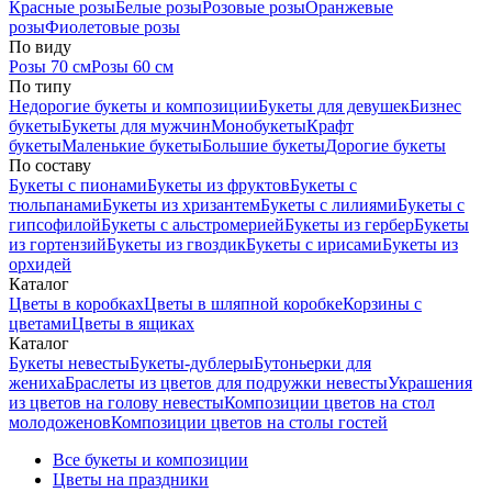
Красные розы
Белые розы
Розовые розы
Оранжевые
розы
Фиолетовые розы
По виду
Розы 70 см
Розы 60 см
По типу
Недорогие букеты и композиции
Букеты для девушек
Бизнес
букеты
Букеты для мужчин
Монобукеты
Крафт
букеты
Маленькие букеты
Большие букеты
Дорогие букеты
По составу
Букеты с пионами
Букеты из фруктов
Букеты с
тюльпанами
Букеты из хризантем
Букеты с лилиями
Букеты с
гипсофилой
Букеты с альстромерией
Букеты из гербер
Букеты
из гортензий
Букеты из гвоздик
Букеты с ирисами
Букеты из
орхидей
Каталог
Цветы в коробках
Цветы в шляпной коробке
Корзины с
цветами
Цветы в ящиках
Каталог
Букеты невесты
Букеты-дублеры
Бутоньерки для
жениха
Браслеты из цветов для подружки невесты
Украшения
из цветов на голову невесты
Композиции цветов на стол
молодоженов
Композиции цветов на столы гостей
Все букеты и композиции
Цветы на праздники