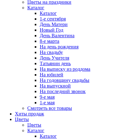
Цветы на праздники
Каталог
Каталог
1-е сентября
День Матери
Новый Год
День Валентина
8-е марта
На день рождения
На свадьбу
День Учителя
Татьянин день
На выписку из роддома
На юбилей
На годовщину свадьбы
На выпускной
На последний звонок
9-е мая
1-е мая
Смотреть все товары
Хиты продаж
Цветы
Цветы
Каталог
Каталог