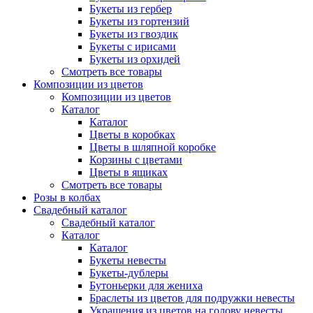
Букеты из гербер
Букеты из гортензий
Букеты из гвоздик
Букеты с ирисами
Букеты из орхидей
Смотреть все товары
Композиции из цветов
Композиции из цветов
Каталог
Каталог
Цветы в коробках
Цветы в шляпной коробке
Корзины с цветами
Цветы в ящиках
Смотреть все товары
Розы в колбах
Свадебный каталог
Свадебный каталог
Каталог
Каталог
Букеты невесты
Букеты-дублеры
Бутоньерки для жениха
Браслеты из цветов для подружки невесты
Украшения из цветов на голову невесты