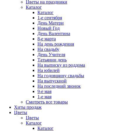
Цветы на праздники
Каталог
Каталог
1-е сентября
День Матери
Новый Год
День Валентина
8-е марта
На день рождения
На свадьбу
День Учителя
Татьянин день
На выписку из роддома
На юбилей
На годовщину свадьбы
На выпускной
На последний звонок
9-е мая
1-е мая
Смотреть все товары
Хиты продаж
Цветы
Цветы
Каталог
Каталог