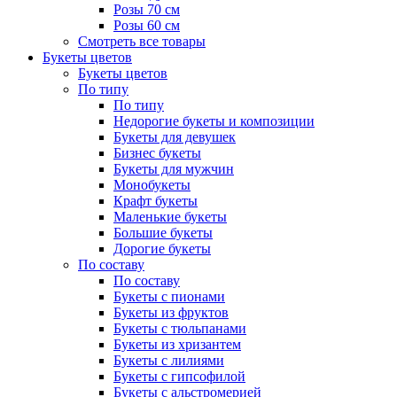
Розы 70 см
Розы 60 см
Смотреть все товары
Букеты цветов
Букеты цветов
По типу
По типу
Недорогие букеты и композиции
Букеты для девушек
Бизнес букеты
Букеты для мужчин
Монобукеты
Крафт букеты
Маленькие букеты
Большие букеты
Дорогие букеты
По составу
По составу
Букеты с пионами
Букеты из фруктов
Букеты с тюльпанами
Букеты из хризантем
Букеты с лилиями
Букеты с гипсофилой
Букеты с альстромерией