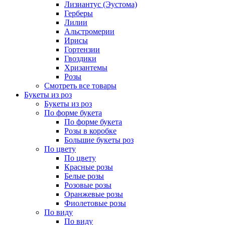
Лизиантус (Эустома)
Герберы
Лилии
Альстромерии
Ирисы
Гортензии
Гвоздики
Хризантемы
Розы
Смотреть все товары
Букеты из роз
Букеты из роз
По форме букета
По форме букета
Розы в коробке
Большие букеты роз
По цвету
По цвету
Красные розы
Белые розы
Розовые розы
Оранжевые розы
Фиолетовые розы
По виду
По виду