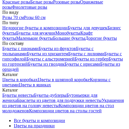
Красные розы
Белые розы
Розовые розы
Оранжевые
розы
Фиолетовые розы
По виду
Розы 70 см
Розы 60 см
По типу
Недорогие букеты и композиции
Букеты для девушек
Бизнес
букеты
Букеты для мужчин
Монобукеты
Крафт
букеты
Маленькие букеты
Большие букеты
Дорогие букеты
По составу
Букеты с пионами
Букеты из фруктов
Букеты с
тюльпанами
Букеты из хризантем
Букеты с лилиями
Букеты с
гипсофилой
Букеты с альстромерией
Букеты из гербер
Букеты
из гортензий
Букеты из гвоздик
Букеты с ирисами
Букеты из
орхидей
Каталог
Цветы в коробках
Цветы в шляпной коробке
Корзины с
цветами
Цветы в ящиках
Каталог
Букеты невесты
Букеты-дублеры
Бутоньерки для
жениха
Браслеты из цветов для подружки невесты
Украшения
из цветов на голову невесты
Композиции цветов на стол
молодоженов
Композиции цветов на столы гостей
Все букеты и композиции
Цветы на праздники