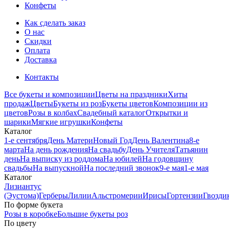
Конфеты
Как сделать заказ
О нас
Скидки
Оплата
Доставка
Контакты
Все букеты и композиции
Цветы на праздники
Хиты
продаж
Цветы
Букеты из роз
Букеты цветов
Композиции из
цветов
Розы в колбах
Свадебный каталог
Открытки и
шарики
Мягкие игрушки
Конфеты
Каталог
1-е сентября
День Матери
Новый Год
День Валентина
8-е
марта
На день рождения
На свадьбу
День Учителя
Татьянин
день
На выписку из роддома
На юбилей
На годовщину
свадьбы
На выпускной
На последний звонок
9-е мая
1-е мая
Каталог
Лизиантус
(Эустома)
Герберы
Лилии
Альстромерии
Ирисы
Гортензии
Гвозди
По форме букета
Розы в коробке
Большие букеты роз
По цвету