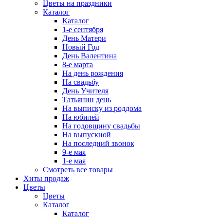
Цветы на праздники
Каталог
Каталог
1-е сентября
День Матери
Новый Год
День Валентина
8-е марта
На день рождения
На свадьбу
День Учителя
Татьянин день
На выписку из роддома
На юбилей
На годовщину свадьбы
На выпускной
На последний звонок
9-е мая
1-е мая
Смотреть все товары
Хиты продаж
Цветы
Цветы
Каталог
Каталог