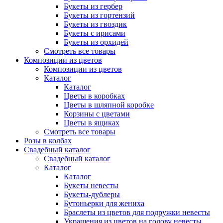
Букеты из гербер
Букеты из гортензий
Букеты из гвоздик
Букеты с ирисами
Букеты из орхидей
Смотреть все товары
Композиции из цветов
Композиции из цветов
Каталог
Каталог
Цветы в коробках
Цветы в шляпной коробке
Корзины с цветами
Цветы в ящиках
Смотреть все товары
Розы в колбах
Свадебный каталог
Свадебный каталог
Каталог
Каталог
Букеты невесты
Букеты-дублеры
Бутоньерки для жениха
Браслеты из цветов для подружки невесты
Украшения из цветов на голову невесты