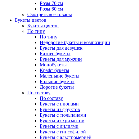
Розы 70 см
Розы 60 см
Смотреть все товары
Букеты цветов
Букеты цветов
По типу
По типу
Недорогие букеты и композиции
Букеты для девушек
Бизнес букеты
Букеты для мужчин
Монобукеты
Крафт букеты
Маленькие букеты
Большие букеты
Дорогие букеты
По составу
По составу
Букеты с пионами
Букеты из фруктов
Букеты с тюльпанами
Букеты из хризантем
Букеты с лилиями
Букеты с гипсофилой
Букеты с альстромерией