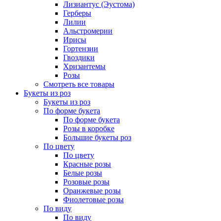
Лизиантус (Эустома)
Герберы
Лилии
Альстромерии
Ирисы
Гортензии
Гвоздики
Хризантемы
Розы
Смотреть все товары
Букеты из роз
Букеты из роз
По форме букета
По форме букета
Розы в коробке
Большие букеты роз
По цвету
По цвету
Красные розы
Белые розы
Розовые розы
Оранжевые розы
Фиолетовые розы
По виду
По виду