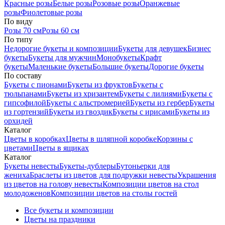
Красные розы
Белые розы
Розовые розы
Оранжевые
розы
Фиолетовые розы
По виду
Розы 70 см
Розы 60 см
По типу
Недорогие букеты и композиции
Букеты для девушек
Бизнес
букеты
Букеты для мужчин
Монобукеты
Крафт
букеты
Маленькие букеты
Большие букеты
Дорогие букеты
По составу
Букеты с пионами
Букеты из фруктов
Букеты с
тюльпанами
Букеты из хризантем
Букеты с лилиями
Букеты с
гипсофилой
Букеты с альстромерией
Букеты из гербер
Букеты
из гортензий
Букеты из гвоздик
Букеты с ирисами
Букеты из
орхидей
Каталог
Цветы в коробках
Цветы в шляпной коробке
Корзины с
цветами
Цветы в ящиках
Каталог
Букеты невесты
Букеты-дублеры
Бутоньерки для
жениха
Браслеты из цветов для подружки невесты
Украшения
из цветов на голову невесты
Композиции цветов на стол
молодоженов
Композиции цветов на столы гостей
Все букеты и композиции
Цветы на праздники