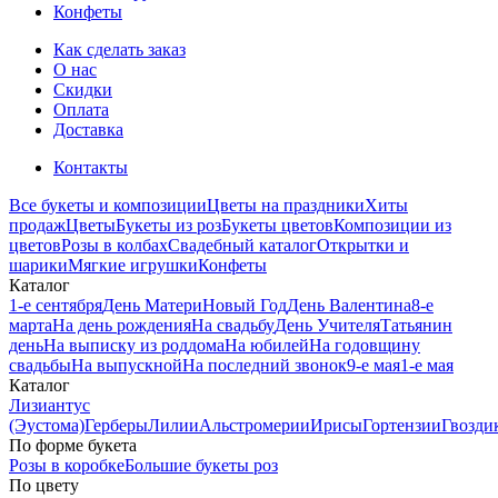
Конфеты
Как сделать заказ
О нас
Скидки
Оплата
Доставка
Контакты
Все букеты и композиции
Цветы на праздники
Хиты
продаж
Цветы
Букеты из роз
Букеты цветов
Композиции из
цветов
Розы в колбах
Свадебный каталог
Открытки и
шарики
Мягкие игрушки
Конфеты
Каталог
1-е сентября
День Матери
Новый Год
День Валентина
8-е
марта
На день рождения
На свадьбу
День Учителя
Татьянин
день
На выписку из роддома
На юбилей
На годовщину
свадьбы
На выпускной
На последний звонок
9-е мая
1-е мая
Каталог
Лизиантус
(Эустома)
Герберы
Лилии
Альстромерии
Ирисы
Гортензии
Гвозди
По форме букета
Розы в коробке
Большие букеты роз
По цвету