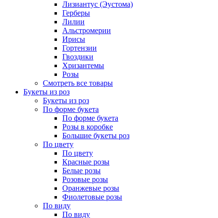
Лизиантус (Эустома)
Герберы
Лилии
Альстромерии
Ирисы
Гортензии
Гвоздики
Хризантемы
Розы
Смотреть все товары
Букеты из роз
Букеты из роз
По форме букета
По форме букета
Розы в коробке
Большие букеты роз
По цвету
По цвету
Красные розы
Белые розы
Розовые розы
Оранжевые розы
Фиолетовые розы
По виду
По виду