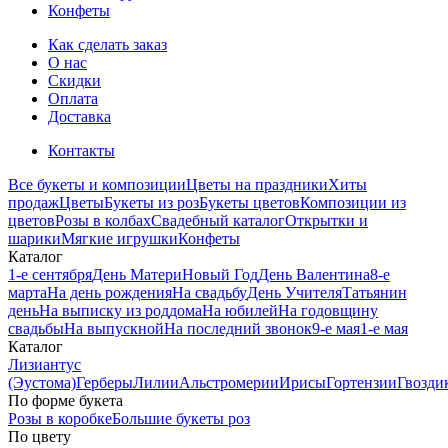
Конфеты
Как сделать заказ
О нас
Скидки
Оплата
Доставка
Контакты
Все букеты и композиции
Цветы на праздники
Хиты
продаж
Цветы
Букеты из роз
Букеты цветов
Композиции из
цветов
Розы в колбах
Свадебный каталог
Открытки и
шарики
Мягкие игрушки
Конфеты
Каталог
1-е сентября
День Матери
Новый Год
День Валентина
8-е
марта
На день рождения
На свадьбу
День Учителя
Татьянин
день
На выписку из роддома
На юбилей
На годовщину
свадьбы
На выпускной
На последний звонок
9-е мая
1-е мая
Каталог
Лизиантус
(Эустома)
Герберы
Лилии
Альстромерии
Ирисы
Гортензии
Гвозди
По форме букета
Розы в коробке
Большие букеты роз
По цвету