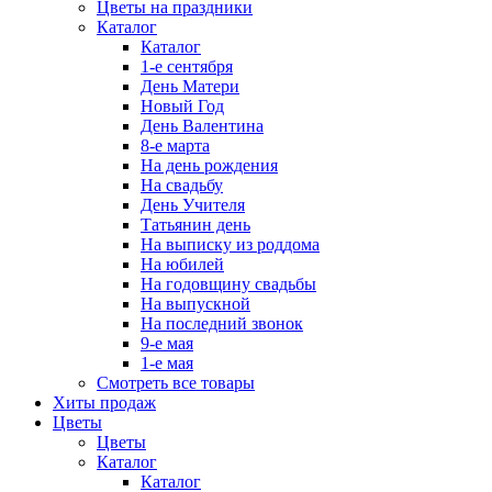
Цветы на праздники
Каталог
Каталог
1-е сентября
День Матери
Новый Год
День Валентина
8-е марта
На день рождения
На свадьбу
День Учителя
Татьянин день
На выписку из роддома
На юбилей
На годовщину свадьбы
На выпускной
На последний звонок
9-е мая
1-е мая
Смотреть все товары
Хиты продаж
Цветы
Цветы
Каталог
Каталог