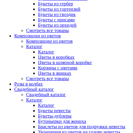
Букеты из гербер
Букеты из гортензий
Букеты из гвоздик
Букеты с ирисами
Букеты из орхидей
Смотреть все товары
Композиции из цветов
Композиции из цветов
Каталог
Каталог
Цветы в коробках
Цветы в шляпной коробке
Корзины с цветами
Цветы в ящиках
Смотреть все товары
Розы в колбах
Свадебный каталог
Свадебный каталог
Каталог
Каталог
Букеты невесты
Букеты-дублеры
Бутоньерки для жениха
Браслеты из цветов для подружки невесты
Украшения из цветов на голову невесты