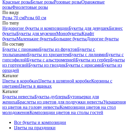
Красные розы
Белые розы
Розовые розы
Оранжевые
розы
Фиолетовые розы
По виду
Розы 70 см
Розы 60 см
По типу
Недорогие букеты и композиции
Букеты для девушек
Бизнес
букеты
Букеты для мужчин
Монобукеты
Крафт
букеты
Маленькие букеты
Большие букеты
Дорогие букеты
По составу
Букеты с пионами
Букеты из фруктов
Букеты с
тюльпанами
Букеты из хризантем
Букеты с лилиями
Букеты с
гипсофилой
Букеты с альстромерией
Букеты из гербер
Букеты
из гортензий
Букеты из гвоздик
Букеты с ирисами
Букеты из
орхидей
Каталог
Цветы в коробках
Цветы в шляпной коробке
Корзины с
цветами
Цветы в ящиках
Каталог
Букеты невесты
Букеты-дублеры
Бутоньерки для
жениха
Браслеты из цветов для подружки невесты
Украшения
из цветов на голову невесты
Композиции цветов на стол
молодоженов
Композиции цветов на столы гостей
Все букеты и композиции
Цветы на праздники