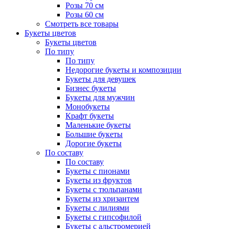
Розы 70 см
Розы 60 см
Смотреть все товары
Букеты цветов
Букеты цветов
По типу
По типу
Недорогие букеты и композиции
Букеты для девушек
Бизнес букеты
Букеты для мужчин
Монобукеты
Крафт букеты
Маленькие букеты
Большие букеты
Дорогие букеты
По составу
По составу
Букеты с пионами
Букеты из фруктов
Букеты с тюльпанами
Букеты из хризантем
Букеты с лилиями
Букеты с гипсофилой
Букеты с альстромерией