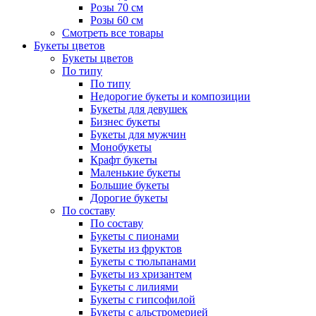
Розы 70 см
Розы 60 см
Смотреть все товары
Букеты цветов
Букеты цветов
По типу
По типу
Недорогие букеты и композиции
Букеты для девушек
Бизнес букеты
Букеты для мужчин
Монобукеты
Крафт букеты
Маленькие букеты
Большие букеты
Дорогие букеты
По составу
По составу
Букеты с пионами
Букеты из фруктов
Букеты с тюльпанами
Букеты из хризантем
Букеты с лилиями
Букеты с гипсофилой
Букеты с альстромерией