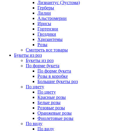
Лизиантус (Эустома)
Герберы
Лилии
Альстромерии
Ирисы
Гортензии
Гвоздики
Хризантемы
Розы
Смотреть все товары
Букеты из роз
Букеты из роз
По форме букета
По форме букета
Розы в коробке
Большие букеты роз
По цвету
По цвету
Красные розы
Белые розы
Розовые розы
Оранжевые розы
Фиолетовые розы
По виду
По виду