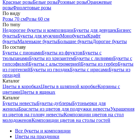
Красные розы
Белые розы
Розовые розы
Оранжевые
розы
Фиолетовые розы
По виду
Розы 70 см
Розы 60 см
По типу
Недорогие букеты и композиции
Букеты для девушек
Бизнес
букеты
Букеты для мужчин
Монобукеты
Крафт
букеты
Маленькие букеты
Большие букеты
Дорогие букеты
По составу
Букеты с пионами
Букеты из фруктов
Букеты с
тюльпанами
Букеты из хризантем
Букеты с лилиями
Букеты с
гипсофилой
Букеты с альстромерией
Букеты из гербер
Букеты
из гортензий
Букеты из гвоздик
Букеты с ирисами
Букеты из
орхидей
Каталог
Цветы в коробках
Цветы в шляпной коробке
Корзины с
цветами
Цветы в ящиках
Каталог
Букеты невесты
Букеты-дублеры
Бутоньерки для
жениха
Браслеты из цветов для подружки невесты
Украшения
из цветов на голову невесты
Композиции цветов на стол
молодоженов
Композиции цветов на столы гостей
Все букеты и композиции
Цветы на праздники