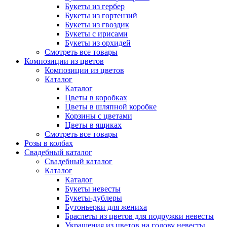
Букеты из гербер
Букеты из гортензий
Букеты из гвоздик
Букеты с ирисами
Букеты из орхидей
Смотреть все товары
Композиции из цветов
Композиции из цветов
Каталог
Каталог
Цветы в коробках
Цветы в шляпной коробке
Корзины с цветами
Цветы в ящиках
Смотреть все товары
Розы в колбах
Свадебный каталог
Свадебный каталог
Каталог
Каталог
Букеты невесты
Букеты-дублеры
Бутоньерки для жениха
Браслеты из цветов для подружки невесты
Украшения из цветов на голову невесты