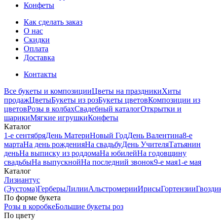
Конфеты
Как сделать заказ
О нас
Скидки
Оплата
Доставка
Контакты
Все букеты и композиции
Цветы на праздники
Хиты
продаж
Цветы
Букеты из роз
Букеты цветов
Композиции из
цветов
Розы в колбах
Свадебный каталог
Открытки и
шарики
Мягкие игрушки
Конфеты
Каталог
1-е сентября
День Матери
Новый Год
День Валентина
8-е
марта
На день рождения
На свадьбу
День Учителя
Татьянин
день
На выписку из роддома
На юбилей
На годовщину
свадьбы
На выпускной
На последний звонок
9-е мая
1-е мая
Каталог
Лизиантус
(Эустома)
Герберы
Лилии
Альстромерии
Ирисы
Гортензии
Гвозди
По форме букета
Розы в коробке
Большие букеты роз
По цвету