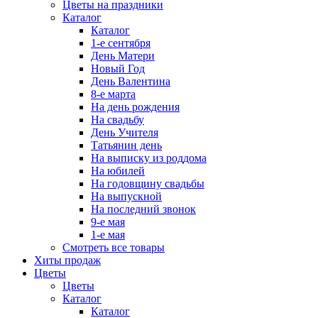
Цветы на праздники
Каталог
Каталог
1-е сентября
День Матери
Новый Год
День Валентина
8-е марта
На день рождения
На свадьбу
День Учителя
Татьянин день
На выписку из роддома
На юбилей
На годовщину свадьбы
На выпускной
На последний звонок
9-е мая
1-е мая
Смотреть все товары
Хиты продаж
Цветы
Цветы
Каталог
Каталог