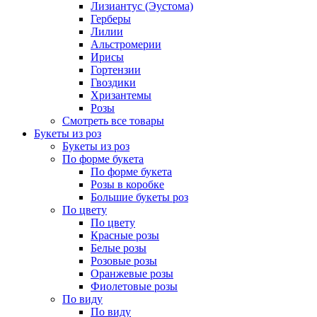
Лизиантус (Эустома)
Герберы
Лилии
Альстромерии
Ирисы
Гортензии
Гвоздики
Хризантемы
Розы
Смотреть все товары
Букеты из роз
Букеты из роз
По форме букета
По форме букета
Розы в коробке
Большие букеты роз
По цвету
По цвету
Красные розы
Белые розы
Розовые розы
Оранжевые розы
Фиолетовые розы
По виду
По виду