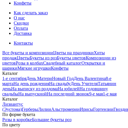
Конфеты
Как сделать заказ
О нас
Скидки
Оплата
Доставка
Контакты
Все букеты и композиции
Цветы на праздники
Хиты
продаж
Цветы
Букеты из роз
Букеты цветов
Композиции из
цветов
Розы в колбах
Свадебный каталог
Открытки и
шарики
Мягкие игрушки
Конфеты
Каталог
1-е сентября
День Матери
Новый Год
День Валентина
8-е
марта
На день рождения
На свадьбу
День Учителя
Татьянин
день
На выписку из роддома
На юбилей
На годовщину
свадьбы
На выпускной
На последний звонок
9-е мая
1-е мая
Каталог
Лизиантус
(Эустома)
Герберы
Лилии
Альстромерии
Ирисы
Гортензии
Гвозди
По форме букета
Розы в коробке
Большие букеты роз
По цвету