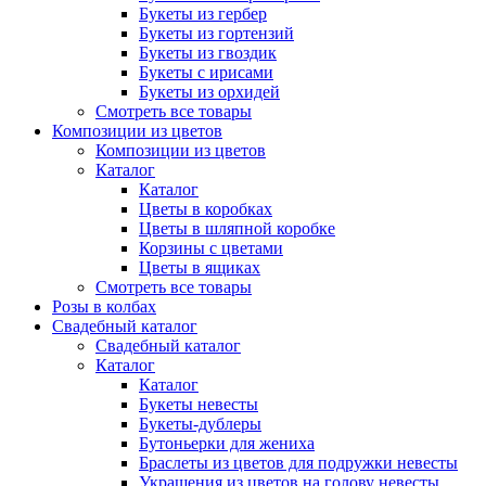
Букеты из гербер
Букеты из гортензий
Букеты из гвоздик
Букеты с ирисами
Букеты из орхидей
Смотреть все товары
Композиции из цветов
Композиции из цветов
Каталог
Каталог
Цветы в коробках
Цветы в шляпной коробке
Корзины с цветами
Цветы в ящиках
Смотреть все товары
Розы в колбах
Свадебный каталог
Свадебный каталог
Каталог
Каталог
Букеты невесты
Букеты-дублеры
Бутоньерки для жениха
Браслеты из цветов для подружки невесты
Украшения из цветов на голову невесты