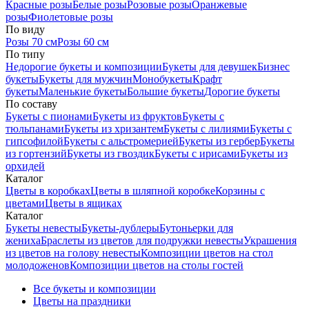
Красные розы
Белые розы
Розовые розы
Оранжевые
розы
Фиолетовые розы
По виду
Розы 70 см
Розы 60 см
По типу
Недорогие букеты и композиции
Букеты для девушек
Бизнес
букеты
Букеты для мужчин
Монобукеты
Крафт
букеты
Маленькие букеты
Большие букеты
Дорогие букеты
По составу
Букеты с пионами
Букеты из фруктов
Букеты с
тюльпанами
Букеты из хризантем
Букеты с лилиями
Букеты с
гипсофилой
Букеты с альстромерией
Букеты из гербер
Букеты
из гортензий
Букеты из гвоздик
Букеты с ирисами
Букеты из
орхидей
Каталог
Цветы в коробках
Цветы в шляпной коробке
Корзины с
цветами
Цветы в ящиках
Каталог
Букеты невесты
Букеты-дублеры
Бутоньерки для
жениха
Браслеты из цветов для подружки невесты
Украшения
из цветов на голову невесты
Композиции цветов на стол
молодоженов
Композиции цветов на столы гостей
Все букеты и композиции
Цветы на праздники