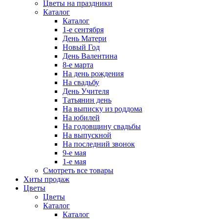
Цветы на праздники
Каталог
Каталог
1-е сентября
День Матери
Новый Год
День Валентина
8-е марта
На день рождения
На свадьбу
День Учителя
Татьянин день
На выписку из роддома
На юбилей
На годовщину свадьбы
На выпускной
На последний звонок
9-е мая
1-е мая
Смотреть все товары
Хиты продаж
Цветы
Цветы
Каталог
Каталог