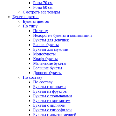
Розы 70 см
Розы 60 см
Смотреть все товары
Букеты цветов
Букеты цветов
По типу
По типу
Недорогие букеты и композиции
Букеты для девушек
Бизнес букеты
Букеты для мужчин
Монобукеты
Крафт букеты
Маленькие букеты
Большие букеты
Дорогие букеты
По составу
По составу
Букеты с пионами
Букеты из фруктов
Букеты с тюльпанами
Букеты из хризантем
Букеты с лилиями
Букеты с гипсофилой
Букеты с альстромерией