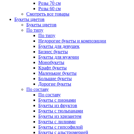
Розы 70 см
Розы 60 см
Смотреть все товары
Букеты цветов
Букеты цветов
По типу
По типу
Недорогие букеты и композиции
Букеты для девушек
Бизнес букеты
Букеты для мужчин
Монобукеты
Крафт букеты
Маленькие букеты
Большие букеты
Дорогие букеты
По составу
По составу
Букеты с пионами
Букеты из фруктов
Букеты с тюльпанами
Букеты из хризантем
Букеты с лилиями
Букеты с гипсофилой
Букеты с альстромерией