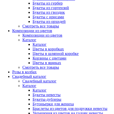
Букеты из гербер
Букеты из гортензий
Букеты из гвоздик
Букеты с ирисами
Букеты из орхидей
Смотреть все товары
Композиции из цветов
Композиции из цветов
Каталог
Каталог
Цветы в коробках
Цветы в шляпной коробке
Корзины с цветами
Цветы в ящиках
Смотреть все товары
Розы в колбах
Свадебный каталог
Свадебный каталог
Каталог
Каталог
Букеты невесты
Букеты-дублеры
Бутоньерки для жениха
Браслеты из цветов для подружки невесты
Украшения из цветов на голову невесты