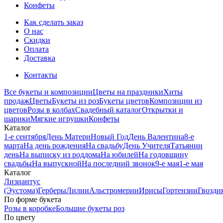
Конфеты
Как сделать заказ
О нас
Скидки
Оплата
Доставка
Контакты
Все букеты и композиции
Цветы на праздники
Хиты
продаж
Цветы
Букеты из роз
Букеты цветов
Композиции из
цветов
Розы в колбах
Свадебный каталог
Открытки и
шарики
Мягкие игрушки
Конфеты
Каталог
1-е сентября
День Матери
Новый Год
День Валентина
8-е
марта
На день рождения
На свадьбу
День Учителя
Татьянин
день
На выписку из роддома
На юбилей
На годовщину
свадьбы
На выпускной
На последний звонок
9-е мая
1-е мая
Каталог
Лизиантус
(Эустома)
Герберы
Лилии
Альстромерии
Ирисы
Гортензии
Гвозди
По форме букета
Розы в коробке
Большие букеты роз
По цвету