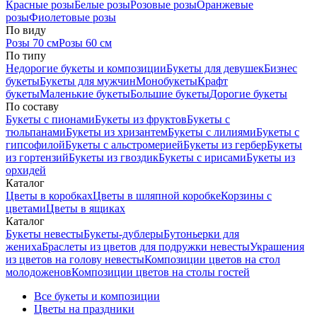
Красные розы
Белые розы
Розовые розы
Оранжевые
розы
Фиолетовые розы
По виду
Розы 70 см
Розы 60 см
По типу
Недорогие букеты и композиции
Букеты для девушек
Бизнес
букеты
Букеты для мужчин
Монобукеты
Крафт
букеты
Маленькие букеты
Большие букеты
Дорогие букеты
По составу
Букеты с пионами
Букеты из фруктов
Букеты с
тюльпанами
Букеты из хризантем
Букеты с лилиями
Букеты с
гипсофилой
Букеты с альстромерией
Букеты из гербер
Букеты
из гортензий
Букеты из гвоздик
Букеты с ирисами
Букеты из
орхидей
Каталог
Цветы в коробках
Цветы в шляпной коробке
Корзины с
цветами
Цветы в ящиках
Каталог
Букеты невесты
Букеты-дублеры
Бутоньерки для
жениха
Браслеты из цветов для подружки невесты
Украшения
из цветов на голову невесты
Композиции цветов на стол
молодоженов
Композиции цветов на столы гостей
Все букеты и композиции
Цветы на праздники