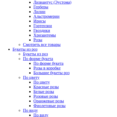
Лизиантус (Эустома)
Герберы
Лилии
Альстромерии
Ирисы
Гортензии
Гвоздики
Хризантемы
Розы
Смотреть все товары
Букеты из роз
Букеты из роз
По форме букета
По форме букета
Розы в коробке
Большие букеты роз
По цвету
По цвету
Красные розы
Белые розы
Розовые розы
Оранжевые розы
Фиолетовые розы
По виду
По виду