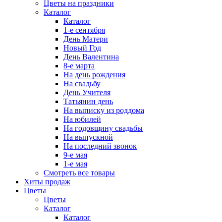
Цветы на праздники
Каталог
Каталог
1-е сентября
День Матери
Новый Год
День Валентина
8-е марта
На день рождения
На свадьбу
День Учителя
Татьянин день
На выписку из роддома
На юбилей
На годовщину свадьбы
На выпускной
На последний звонок
9-е мая
1-е мая
Смотреть все товары
Хиты продаж
Цветы
Цветы
Каталог
Каталог