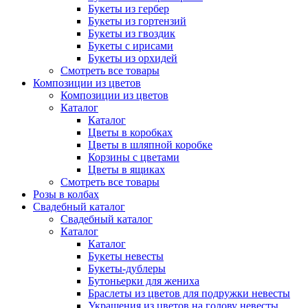
Букеты из гербер
Букеты из гортензий
Букеты из гвоздик
Букеты с ирисами
Букеты из орхидей
Смотреть все товары
Композиции из цветов
Композиции из цветов
Каталог
Каталог
Цветы в коробках
Цветы в шляпной коробке
Корзины с цветами
Цветы в ящиках
Смотреть все товары
Розы в колбах
Свадебный каталог
Свадебный каталог
Каталог
Каталог
Букеты невесты
Букеты-дублеры
Бутоньерки для жениха
Браслеты из цветов для подружки невесты
Украшения из цветов на голову невесты