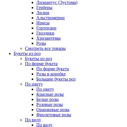
Лизиантус (Эустома)
Герберы
Лилии
Альстромерии
Ирисы
Гортензии
Гвоздики
Хризантемы
Розы
Смотреть все товары
Букеты из роз
Букеты из роз
По форме букета
По форме букета
Розы в коробке
Большие букеты роз
По цвету
По цвету
Красные розы
Белые розы
Розовые розы
Оранжевые розы
Фиолетовые розы
По виду
По виду