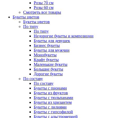
Розы 70 см
Розы 60 см
Смотреть все товары
Букеты цветов
Букеты цветов
По типу
По типу
Недорогие букеты и композиции
Букеты для девушек
Бизнес букеты
Букеты для мужчин
Монобукеты
Крафт букеты
Маленькие букеты
Большие букеты
Дорогие букеты
По составу
По составу
Букеты с пионами
Букеты из фруктов
Букеты с тюльпанами
Букеты из хризантем
Букеты с лилиями
Букеты с гипсофилой
Букеты с альстромерией