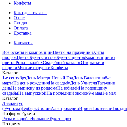
Конфеты
Как сделать заказ
О нас
Скидки
Оплата
Доставка
Контакты
Все букеты и композиции
Цветы на праздники
Хиты
продаж
Цветы
Букеты из роз
Букеты цветов
Композиции из
цветов
Розы в колбах
Свадебный каталог
Открытки и
шарики
Мягкие игрушки
Конфеты
Каталог
1-е сентября
День Матери
Новый Год
День Валентина
8-е
марта
На день рождения
На свадьбу
День Учителя
Татьянин
день
На выписку из роддома
На юбилей
На годовщину
свадьбы
На выпускной
На последний звонок
9-е мая
1-е мая
Каталог
Лизиантус
(Эустома)
Герберы
Лилии
Альстромерии
Ирисы
Гортензии
Гвозди
По форме букета
Розы в коробке
Большие букеты роз
По цвету