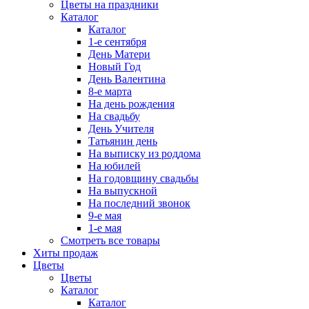
Цветы на праздники
Каталог
Каталог
1-е сентября
День Матери
Новый Год
День Валентина
8-е марта
На день рождения
На свадьбу
День Учителя
Татьянин день
На выписку из роддома
На юбилей
На годовщину свадьбы
На выпускной
На последний звонок
9-е мая
1-е мая
Смотреть все товары
Хиты продаж
Цветы
Цветы
Каталог
Каталог