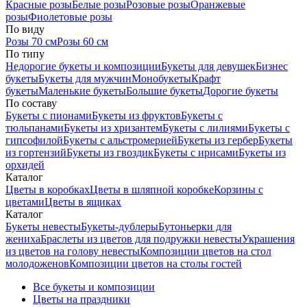
Красные розы
Белые розы
Розовые розы
Оранжевые
розы
Фиолетовые розы
По виду
Розы 70 см
Розы 60 см
По типу
Недорогие букеты и композиции
Букеты для девушек
Бизнес
букеты
Букеты для мужчин
Монобукеты
Крафт
букеты
Маленькие букеты
Большие букеты
Дорогие букеты
По составу
Букеты с пионами
Букеты из фруктов
Букеты с
тюльпанами
Букеты из хризантем
Букеты с лилиями
Букеты с
гипсофилой
Букеты с альстромерией
Букеты из гербер
Букеты
из гортензий
Букеты из гвоздик
Букеты с ирисами
Букеты из
орхидей
Каталог
Цветы в коробках
Цветы в шляпной коробке
Корзины с
цветами
Цветы в ящиках
Каталог
Букеты невесты
Букеты-дублеры
Бутоньерки для
жениха
Браслеты из цветов для подружки невесты
Украшения
из цветов на голову невесты
Композиции цветов на стол
молодоженов
Композиции цветов на столы гостей
Все букеты и композиции
Цветы на праздники