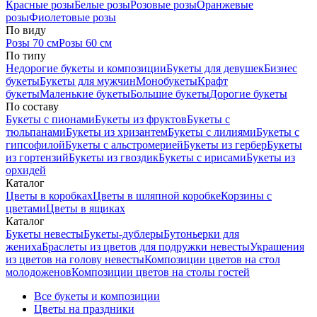
Красные розы
Белые розы
Розовые розы
Оранжевые
розы
Фиолетовые розы
По виду
Розы 70 см
Розы 60 см
По типу
Недорогие букеты и композиции
Букеты для девушек
Бизнес
букеты
Букеты для мужчин
Монобукеты
Крафт
букеты
Маленькие букеты
Большие букеты
Дорогие букеты
По составу
Букеты с пионами
Букеты из фруктов
Букеты с
тюльпанами
Букеты из хризантем
Букеты с лилиями
Букеты с
гипсофилой
Букеты с альстромерией
Букеты из гербер
Букеты
из гортензий
Букеты из гвоздик
Букеты с ирисами
Букеты из
орхидей
Каталог
Цветы в коробках
Цветы в шляпной коробке
Корзины с
цветами
Цветы в ящиках
Каталог
Букеты невесты
Букеты-дублеры
Бутоньерки для
жениха
Браслеты из цветов для подружки невесты
Украшения
из цветов на голову невесты
Композиции цветов на стол
молодоженов
Композиции цветов на столы гостей
Все букеты и композиции
Цветы на праздники