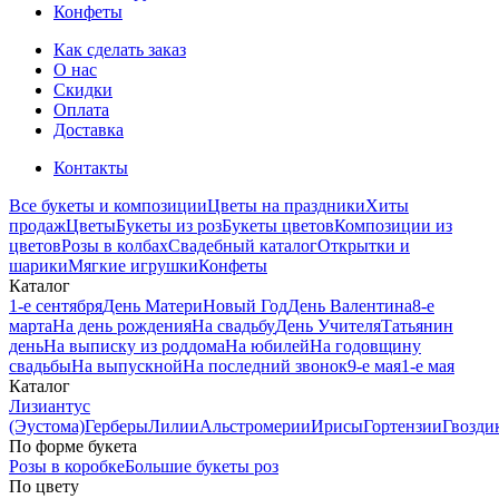
Конфеты
Как сделать заказ
О нас
Скидки
Оплата
Доставка
Контакты
Все букеты и композиции
Цветы на праздники
Хиты
продаж
Цветы
Букеты из роз
Букеты цветов
Композиции из
цветов
Розы в колбах
Свадебный каталог
Открытки и
шарики
Мягкие игрушки
Конфеты
Каталог
1-е сентября
День Матери
Новый Год
День Валентина
8-е
марта
На день рождения
На свадьбу
День Учителя
Татьянин
день
На выписку из роддома
На юбилей
На годовщину
свадьбы
На выпускной
На последний звонок
9-е мая
1-е мая
Каталог
Лизиантус
(Эустома)
Герберы
Лилии
Альстромерии
Ирисы
Гортензии
Гвозди
По форме букета
Розы в коробке
Большие букеты роз
По цвету