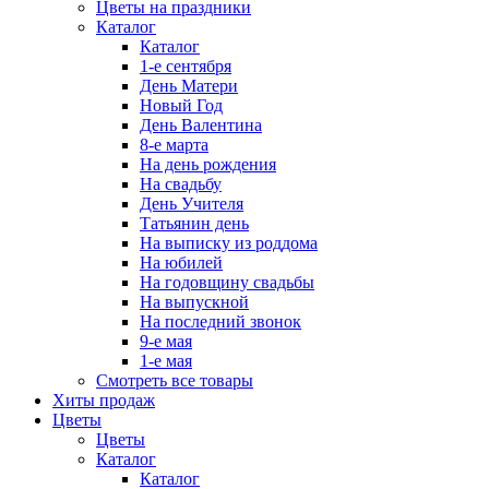
Цветы на праздники
Каталог
Каталог
1-е сентября
День Матери
Новый Год
День Валентина
8-е марта
На день рождения
На свадьбу
День Учителя
Татьянин день
На выписку из роддома
На юбилей
На годовщину свадьбы
На выпускной
На последний звонок
9-е мая
1-е мая
Смотреть все товары
Хиты продаж
Цветы
Цветы
Каталог
Каталог