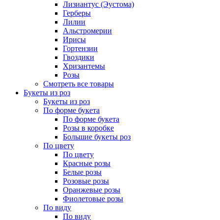
Лизиантус (Эустома)
Герберы
Лилии
Альстромерии
Ирисы
Гортензии
Гвоздики
Хризантемы
Розы
Смотреть все товары
Букеты из роз
Букеты из роз
По форме букета
По форме букета
Розы в коробке
Большие букеты роз
По цвету
По цвету
Красные розы
Белые розы
Розовые розы
Оранжевые розы
Фиолетовые розы
По виду
По виду