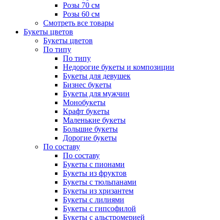
Розы 70 см
Розы 60 см
Смотреть все товары
Букеты цветов
Букеты цветов
По типу
По типу
Недорогие букеты и композиции
Букеты для девушек
Бизнес букеты
Букеты для мужчин
Монобукеты
Крафт букеты
Маленькие букеты
Большие букеты
Дорогие букеты
По составу
По составу
Букеты с пионами
Букеты из фруктов
Букеты с тюльпанами
Букеты из хризантем
Букеты с лилиями
Букеты с гипсофилой
Букеты с альстромерией