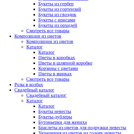
Букеты из гербер
Букеты из гортензий
Букеты из гвоздик
Букеты с ирисами
Букеты из орхидей
Смотреть все товары
Композиции из цветов
Композиции из цветов
Каталог
Каталог
Цветы в коробках
Цветы в шляпной коробке
Корзины с цветами
Цветы в ящиках
Смотреть все товары
Розы в колбах
Свадебный каталог
Свадебный каталог
Каталог
Каталог
Букеты невесты
Букеты-дублеры
Бутоньерки для жениха
Браслеты из цветов для подружки невесты
Украшения из цветов на голову невесты