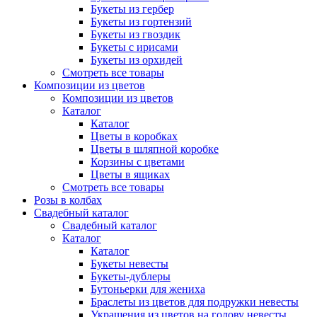
Букеты из гербер
Букеты из гортензий
Букеты из гвоздик
Букеты с ирисами
Букеты из орхидей
Смотреть все товары
Композиции из цветов
Композиции из цветов
Каталог
Каталог
Цветы в коробках
Цветы в шляпной коробке
Корзины с цветами
Цветы в ящиках
Смотреть все товары
Розы в колбах
Свадебный каталог
Свадебный каталог
Каталог
Каталог
Букеты невесты
Букеты-дублеры
Бутоньерки для жениха
Браслеты из цветов для подружки невесты
Украшения из цветов на голову невесты