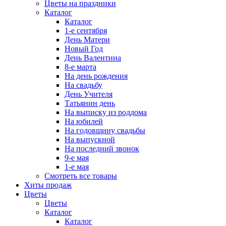
Цветы на праздники
Каталог
Каталог
1-е сентября
День Матери
Новый Год
День Валентина
8-е марта
На день рождения
На свадьбу
День Учителя
Татьянин день
На выписку из роддома
На юбилей
На годовщину свадьбы
На выпускной
На последний звонок
9-е мая
1-е мая
Смотреть все товары
Хиты продаж
Цветы
Цветы
Каталог
Каталог