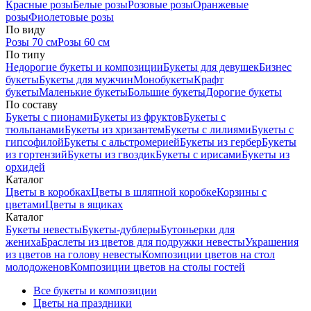
Красные розы
Белые розы
Розовые розы
Оранжевые
розы
Фиолетовые розы
По виду
Розы 70 см
Розы 60 см
По типу
Недорогие букеты и композиции
Букеты для девушек
Бизнес
букеты
Букеты для мужчин
Монобукеты
Крафт
букеты
Маленькие букеты
Большие букеты
Дорогие букеты
По составу
Букеты с пионами
Букеты из фруктов
Букеты с
тюльпанами
Букеты из хризантем
Букеты с лилиями
Букеты с
гипсофилой
Букеты с альстромерией
Букеты из гербер
Букеты
из гортензий
Букеты из гвоздик
Букеты с ирисами
Букеты из
орхидей
Каталог
Цветы в коробках
Цветы в шляпной коробке
Корзины с
цветами
Цветы в ящиках
Каталог
Букеты невесты
Букеты-дублеры
Бутоньерки для
жениха
Браслеты из цветов для подружки невесты
Украшения
из цветов на голову невесты
Композиции цветов на стол
молодоженов
Композиции цветов на столы гостей
Все букеты и композиции
Цветы на праздники