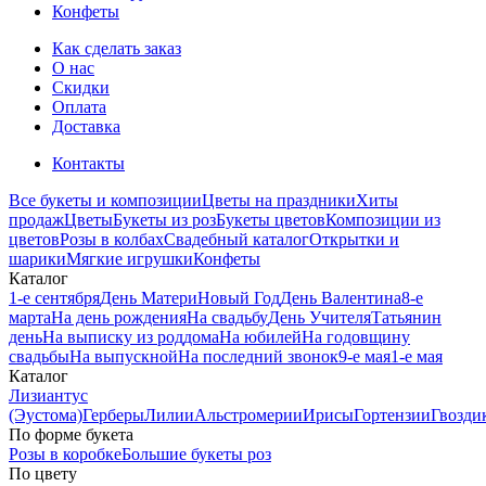
Конфеты
Как сделать заказ
О нас
Скидки
Оплата
Доставка
Контакты
Все букеты и композиции
Цветы на праздники
Хиты
продаж
Цветы
Букеты из роз
Букеты цветов
Композиции из
цветов
Розы в колбах
Свадебный каталог
Открытки и
шарики
Мягкие игрушки
Конфеты
Каталог
1-е сентября
День Матери
Новый Год
День Валентина
8-е
марта
На день рождения
На свадьбу
День Учителя
Татьянин
день
На выписку из роддома
На юбилей
На годовщину
свадьбы
На выпускной
На последний звонок
9-е мая
1-е мая
Каталог
Лизиантус
(Эустома)
Герберы
Лилии
Альстромерии
Ирисы
Гортензии
Гвозди
По форме букета
Розы в коробке
Большие букеты роз
По цвету