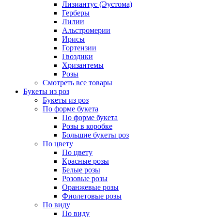
Лизиантус (Эустома)
Герберы
Лилии
Альстромерии
Ирисы
Гортензии
Гвоздики
Хризантемы
Розы
Смотреть все товары
Букеты из роз
Букеты из роз
По форме букета
По форме букета
Розы в коробке
Большие букеты роз
По цвету
По цвету
Красные розы
Белые розы
Розовые розы
Оранжевые розы
Фиолетовые розы
По виду
По виду