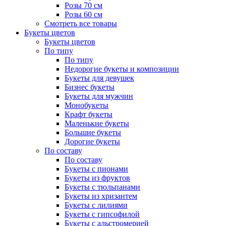
Розы 70 см
Розы 60 см
Смотреть все товары
Букеты цветов
Букеты цветов
По типу
По типу
Недорогие букеты и композиции
Букеты для девушек
Бизнес букеты
Букеты для мужчин
Монобукеты
Крафт букеты
Маленькие букеты
Большие букеты
Дорогие букеты
По составу
По составу
Букеты с пионами
Букеты из фруктов
Букеты с тюльпанами
Букеты из хризантем
Букеты с лилиями
Букеты с гипсофилой
Букеты с альстромерией