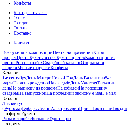
Конфеты
Как сделать заказ
О нас
Скидки
Оплата
Доставка
Контакты
Все букеты и композиции
Цветы на праздники
Хиты
продаж
Цветы
Букеты из роз
Букеты цветов
Композиции из
цветов
Розы в колбах
Свадебный каталог
Открытки и
шарики
Мягкие игрушки
Конфеты
Каталог
1-е сентября
День Матери
Новый Год
День Валентина
8-е
марта
На день рождения
На свадьбу
День Учителя
Татьянин
день
На выписку из роддома
На юбилей
На годовщину
свадьбы
На выпускной
На последний звонок
9-е мая
1-е мая
Каталог
Лизиантус
(Эустома)
Герберы
Лилии
Альстромерии
Ирисы
Гортензии
Гвозди
По форме букета
Розы в коробке
Большие букеты роз
По цвету