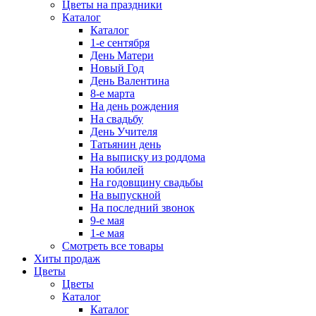
Цветы на праздники
Каталог
Каталог
1-е сентября
День Матери
Новый Год
День Валентина
8-е марта
На день рождения
На свадьбу
День Учителя
Татьянин день
На выписку из роддома
На юбилей
На годовщину свадьбы
На выпускной
На последний звонок
9-е мая
1-е мая
Смотреть все товары
Хиты продаж
Цветы
Цветы
Каталог
Каталог