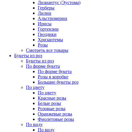
Лизиантус (Эустома)
Герберы
Лилии
Альстромерии
Ирисы
Гортензии
Гвоздики
Хризантемы
Розы
Смотреть все товары
Букеты из роз
Букеты из роз
По форме букета
По форме букета
Розы в коробке
Большие букеты роз
По цвету
По цвету
Красные розы
Белые розы
Розовые розы
Оранжевые розы
Фиолетовые розы
По виду
По виду