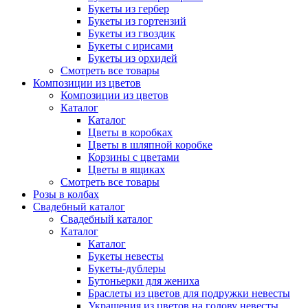
Букеты из гербер
Букеты из гортензий
Букеты из гвоздик
Букеты с ирисами
Букеты из орхидей
Смотреть все товары
Композиции из цветов
Композиции из цветов
Каталог
Каталог
Цветы в коробках
Цветы в шляпной коробке
Корзины с цветами
Цветы в ящиках
Смотреть все товары
Розы в колбах
Свадебный каталог
Свадебный каталог
Каталог
Каталог
Букеты невесты
Букеты-дублеры
Бутоньерки для жениха
Браслеты из цветов для подружки невесты
Украшения из цветов на голову невесты