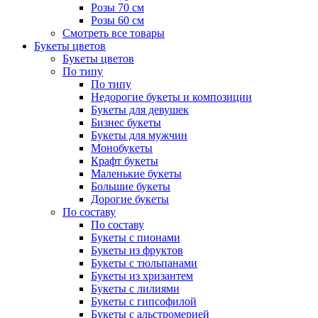
Розы 70 см
Розы 60 см
Смотреть все товары
Букеты цветов
Букеты цветов
По типу
По типу
Недорогие букеты и композиции
Букеты для девушек
Бизнес букеты
Букеты для мужчин
Монобукеты
Крафт букеты
Маленькие букеты
Большие букеты
Дорогие букеты
По составу
По составу
Букеты с пионами
Букеты из фруктов
Букеты с тюльпанами
Букеты из хризантем
Букеты с лилиями
Букеты с гипсофилой
Букеты с альстромерией